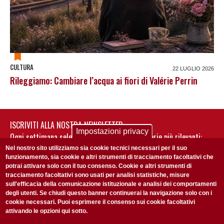
CULTURA
22 LUGLIO 2026
Rileggiamo: Cambiare l’acqua ai fiori di Valérie Perrin
ISCRIVITI ALLA NOSTRA NEWSLETTER
Impostazioni privacy
Ogni settimana selezioniamo per te nostre storie più rilevanti:
non perderti gli aggiornamenti della nostra newsletter
Nel nostro sito utilizziamo sia cookie tecnici necessari per il suo
funzionamento, sia cookie e altri strumenti di tracciamento facoltativi che
potrai attivare solo con il tuo consenso. Cookie e altri strumenti di
tracciamento facoltativi sono usati per analisi statistiche, misure
sull'efficacia della comunicazione istituzionale e analisi dei comportamenti
degli utenti. Se chiudi questo banner continuerai la navigazione solo con i
cookie necessari. Puoi esprimere il consenso sui cookie facoltativi
attivando le opzioni qui sotto.
Privacy Policy
Accetto la