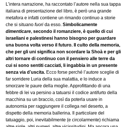
L’intera narrazione, ha raccontato l’autore nella sua tappa
italiana di presentazione del libro, è però una grande
metafora e infatti contiene un rimando continuo a storie
che si situano
fuori
da esso.
Simbolicamente
dimenticare
, secondo il romanziere, è quello di cui
israeliani e palestinesi hanno bisogno per guardare
una buona volta verso il futuro. Il culto della memoria,
che per gli uni significa non scordare la Shoà e per gli
altri tornare di continuo con il pensiero alle terre da
cui si sono sentiti cacciati, li ingabbia in un presente
senza via d’uscita.
Ecco forse perché l’autore sceglie di
far sorridere Luria della sua malattia, e lo induce a
smorzare le paure della moglie. Approfittando di una
febbre di lei va persino a tatuarsi il codice antifurto della
macchina su un braccio, così da poterla usare in
autonomia per raggiungere il collega nel deserto, a
dispetto della memoria ballerina. Il particolare del
tatuaggio, poi, inevitabilmente (e circolarmente) richiama
altre sigle, altri numeri, altre vicissitudini. Ma ancora una