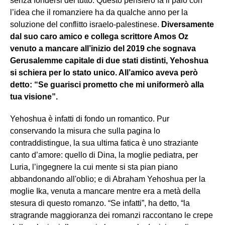
senza fondersi del tutto. Questo pensiero fa il paio con
l’idea che il romanziere ha da qualche anno per la
soluzione del conflitto israelo-palestinese.
Diversamente
dal suo caro amico e collega scrittore Amos Oz
venuto a mancare all’inizio del 2019 che sognava
Gerusalemme capitale di due stati distinti, Yehoshua
si schiera per lo stato unico. All’amico aveva però
detto: “Se guarisci prometto che mi uniformerò alla
tua visione”.
Yehoshua è infatti di fondo un romantico. Pur
conservando la misura che sulla pagina lo
contraddistingue, la sua ultima fatica è uno straziante
canto d’amore: quello di Dina, la moglie pediatra, per
Luria, l’ingegnere la cui mente si sta pian piano
abbandonando all'oblio; e di Abraham Yehoshua per la
moglie Ika, venuta a mancare mentre era a metà della
stesura di questo romanzo. “Se infatti”, ha detto, “la
stragrande maggioranza dei romanzi raccontano le crepe