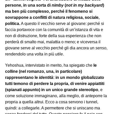
persone, in una sorta di
nimby
(
not in my backyard
)
ma ben più complesso, perché il fenomeno si
sovrappone a conflitti di natura religiosa, sociale,
politica.
A questo il vecchio serve al giovane: perché si
faccia portavoce con la comunità di un’istanza di vita e
non di distruzione, forte della sua esperienza che non
perderà di smalto mai, malattia o meno; e viceversa il
giovane serve al vecchio perché gli dia ancora un
senso
,
rendendolo una volta in più
utile
.
Yehoshua, intervistato in merito, ha spiegato che
le
colline (nel romanzo, una, in particolare)
rappresentano le
identità
: in un mondo globalizzato
tutti temono di perdere la propria, di venire appiattiti
(spianati appunto) in un unico grande stereotipo
, e
come soluzione immaginano, alla meglio, di anteporre la
propria a quella altrui. Ecco a cosa servono i tunnel,
quindi: a collegarle. A permettere che si uniscano ma