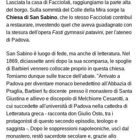
Lasciata la casa di Facciolati, raggiungiamo la parte alta
del borgo. Sulla sommità del Colle della Mira sorge la
Chiesa di San Sabino
, che lo stesso Facciolati contribuì
a restaurare, investendo quel che aveva guadagnato con
la stesura dell'opera
Fasti gymnasii patavini,
per l'ateneo
di Padova.
San Sabino è luogo di fede, ma anche di letteratura. Nel
1869, diciassette anni dopo la sua scomparsa, le spoglie
di Barbieri vennero collocate proprio in questa chiesa.
Torniamo dunque sulle tracce dell'abate. "Arrivato a
Padova per diventare monaco benedettino all'Abbazia di
Praglia, Barbieri fu docente presso il monastero di Santa
Giustina e allievo e discepolo di Melchiorre Cesarotti, a
cui succedette all'università di Padova nella cattedra di
Letteratura greca - racconta don Giulio Osto, tra i
protagonisti di questo secondo episodio, teologo e
saggista -. Dopo le soppressioni napoleoniche, uscì dal
monastero, restò sacerdote secolare e, grazie allo