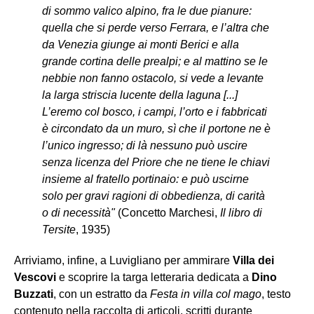
di sommo valico alpino, fra le due pianure:
quella che si perde verso Ferrara, e l’altra che
da Venezia giunge ai monti Berici e alla
grande cortina delle prealpi; e al mattino se le
nebbie non fanno ostacolo, si vede a levante
la larga striscia lucente della laguna [...]
L’eremo col bosco, i campi, l’orto e i fabbricati
è circondato da un muro, sì che il portone ne è
l’unico ingresso; di là nessuno può uscire
senza licenza del Priore che ne tiene le chiavi
insieme al fratello portinaio: e può uscirne
solo per gravi ragioni di obbedienza, di carità
o di necessità"
(Concetto Marchesi,
Il libro di
Tersite
, 1935)
Arriviamo, infine, a Luvigliano per ammirare
Villa dei
Vescovi
e scoprire la targa letteraria dedicata a
Dino
Buzzati
, con un estratto da
Festa in villa col mago
, testo
contenuto nella raccolta di articoli, scritti durante