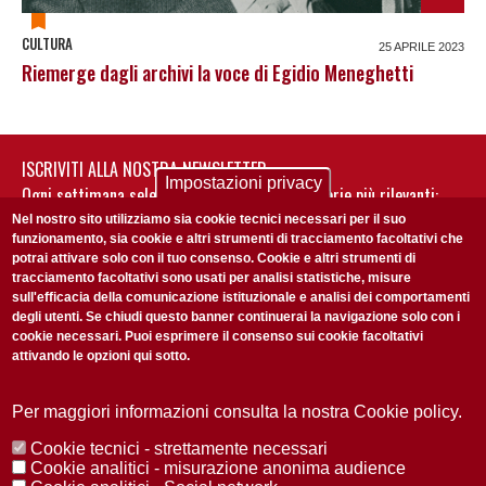
CULTURA
25 APRILE 2023
Riemerge dagli archivi la voce di Egidio Meneghetti
ISCRIVITI ALLA NOSTRA NEWSLETTER
Impostazioni privacy
Ogni settimana selezioniamo per te nostre storie più rilevanti:
non perderti gli aggiornamenti della nostra newsletter
Nel nostro sito utilizziamo sia cookie tecnici necessari per il suo
funzionamento, sia cookie e altri strumenti di tracciamento facoltativi che
potrai attivare solo con il tuo consenso. Cookie e altri strumenti di
tracciamento facoltativi sono usati per analisi statistiche, misure
sull'efficacia della comunicazione istituzionale e analisi dei comportamenti
degli utenti. Se chiudi questo banner continuerai la navigazione solo con i
cookie necessari. Puoi esprimere il consenso sui cookie facoltativi
attivando le opzioni qui sotto.
Privacy Policy
Accetto la
ISCRIVITI
Per maggiori informazioni consulta la nostra Cookie policy.
Cookie tecnici - strettamente necessari
Redazione
Copyright
Privacy
Area stampa
Cookie analitici - misurazione anonima audience