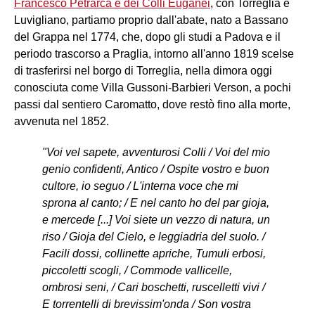
Francesco Petrarca e dei Colli Euganei
, con Torreglia e
Luvigliano, partiamo proprio dall'abate, nato a Bassano
del Grappa nel 1774, che, dopo gli studi a Padova e il
periodo trascorso a Praglia, intorno all'anno 1819 scelse
di trasferirsi nel borgo di Torreglia, nella dimora oggi
conosciuta come Villa Gussoni-Barbieri Verson, a pochi
passi dal sentiero Caromatto, dove restò fino alla morte,
avvenuta nel 1852.
"Voi vel sapete, avventurosi Colli / Voi del mio
genio confidenti, Antico / Ospite vostro e buon
cultore, io seguo / L'interna voce che mi
sprona al canto; / E nel canto ho del par gioja,
e mercede [...] Voi siete un vezzo di natura, un
riso / Gioja del Cielo, e leggiadria del suolo. /
Facili dossi, collinette apriche, Tumuli erbosi,
piccoletti scogli, / Commode vallicelle,
ombrosi seni, / Cari boschetti, ruscelletti vivi /
E torrentelli di brevissim'onda / Son vostra