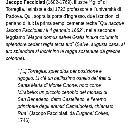
Jacopo Facciolati
(1682-1769), illustre “figlio” di
Torreglia, latinista e dal 1723 professore all’università di
Padova. Qui, sopra la porta d'ingresso, due iscrizioni ci
parlano di lui: la prima semplicemente recita "
Qui nacque
Jacopo Facciolati / il 4 gennaio 1682
", nella seconda
leggiamo "
Magna domus salve! Graiis innixa columnis
splendore cedant regia tecta tuo
" (
Salve, augusta casa, al
tuo splendore si inchinino le regge sostenute da greche
colonne
).
" [...] Torreglia, splendida per posizione e
rigoglio. Lì c’è un bellissimo ostello dei frati di
Santa Maria di Monte Ortone, noto come
Mirabello; un piccolo cenobio dei monaci di
San Benedetto, detto Castelletto, e l’eremo
principale degli eremiti Camaldolesi, chiamato
Rua"
(Jacopo Facciolati, da
Euganei Colles,
1746)