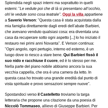
Splendida negli spazi interni ma soprattutto in quelli
esterni: "
Le vedute poi che di là si presentano all’occhio,
oh! le vedute sono cosa teatrale".
Oggi la villa
appartiene
a
Saverio Verson
: "Questa casa è stata acquistata dalla
mia famiglia direttamente dagli eredi dell'abate Barbieri,
che avevano venduto qualsiasi cosa: era diventata una
casa da recuperare sotto ogni aspetto [...] Io ho iniziato il
restauro nei primi anni Novanta". E Verson continua:
"Ogni angolo, ogni pertugio, interno ed esterno, è un
luogo dove io riesco a stare bene.
Qui Barbieri fissò il
suo nido e racchiuse il cuore
, ed è lo stesso per me.
Nella parte del piano nobile abbiamo ancora la sua
vecchia cappella, che ora è una camera da letto. In
questa casa ho trovato una grande eredità dal punto di
vista spirituale e provo sensazioni sempre nuove".
Spostandoci verso
il Castelletto
troviamo la targa
letteraria che propone una citazione da una poesia di
Niccolò Tommaseo
, allievo di Giuseppe Barbieri. Per