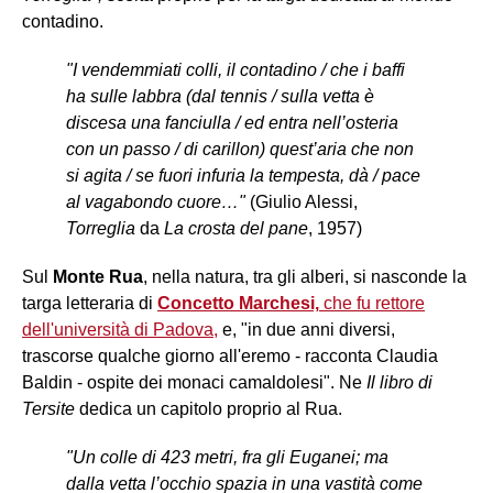
contadino.
"I vendemmiati colli, il contadino / che i baffi
ha sulle labbra (dal tennis / sulla vetta è
discesa una fanciulla / ed entra nell’osteria
con un passo / di carillon) quest’aria che non
si agita / se fuori infuria la tempesta, dà / pace
al vagabondo cuore…"
(Giulio Alessi,
Torreglia
da
La crosta del pane
, 1957)
Sul
Monte Rua
, nella natura, tra gli alberi, si nasconde la
targa letteraria di
Concetto Marchesi,
che fu rettore
dell'università di Padova,
e, "in due anni diversi,
trascorse qualche giorno all'eremo - racconta Claudia
Baldin - ospite dei monaci camaldolesi". Ne
Il libro di
Tersite
dedica un capitolo proprio al Rua.
"Un colle di 423 metri, fra gli Euganei; ma
dalla vetta l’occhio spazia in una vastità come