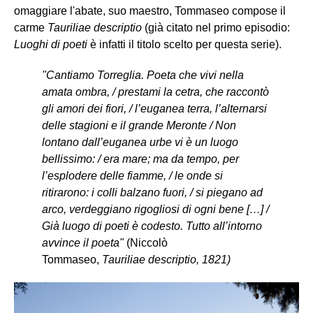
omaggiare l'abate, suo maestro, Tommaseo compose il
carme
Tauriliae descriptio
(già citato nel primo episodio:
Luoghi di poeti
è infatti il
titolo scelto per questa serie).
"Cantiamo Torreglia. Poeta che vivi nella
amata ombra, / prestami la cetra, che raccontò
gli amori dei fiori, / l’euganea terra, l’alternarsi
delle stagioni e il grande Meronte / Non
lontano dall’euganea urbe vi è un luogo
bellissimo: / era mare; ma da tempo, per
l’esplodere delle fiamme, / le onde si
ritirarono: i colli balzano fuori, / si piegano ad
arco, verdeggiano rigogliosi di ogni bene […] /
Già luogo di poeti è codesto. Tutto all’intorno
avvince il poeta"
(Niccolò
Tommaseo,
Tauriliae descriptio, 1821)