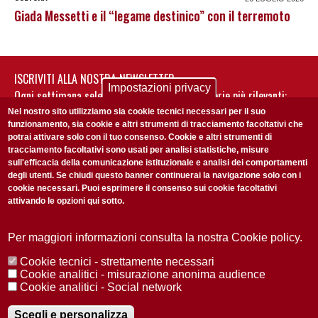
Giada Messetti e il “legame destinico” con il terremoto
ISCRIVITI ALLA NOSTRA NEWSLETTER
Impostazioni privacy
Ogni settimana selezioniamo per te nostre storie più rilevanti:
non perderti gli aggiornamenti della nostra newsletter
Nel nostro sito utilizziamo sia cookie tecnici necessari per il suo
funzionamento, sia cookie e altri strumenti di tracciamento facoltativi che
potrai attivare solo con il tuo consenso. Cookie e altri strumenti di
tracciamento facoltativi sono usati per analisi statistiche, misure
sull'efficacia della comunicazione istituzionale e analisi dei comportamenti
degli utenti. Se chiudi questo banner continuerai la navigazione solo con i
cookie necessari. Puoi esprimere il consenso sui cookie facoltativi
attivando le opzioni qui sotto.
Privacy Policy
Accetto la
ISCRIVITI
Per maggiori informazioni consulta la nostra Cookie policy.
Cookie tecnici - strettamente necessari
Redazione
Copyright
Privacy
Area stampa
Cookie analitici - misurazione anonima audience
Cookie analitici - Social network
© 2025 Università di Padova
Tutti i diritti riservati P.I. 00742430283 C.F. 80006480281
Registrazione presso il Tribunale di Padova n. 2097/2012 del 18 giugno
Scegli e personalizza