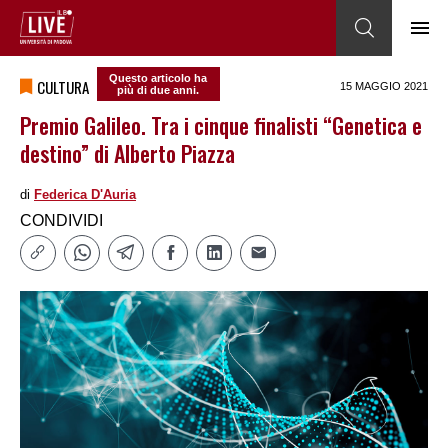
Questo articolo ha
CULTURA
15 MAGGIO 2021
più di due anni.
Premio Galileo. Tra i cinque finalisti “Genetica e
destino” di Alberto Piazza
di
Federica DʹAuria
CONDIVIDI