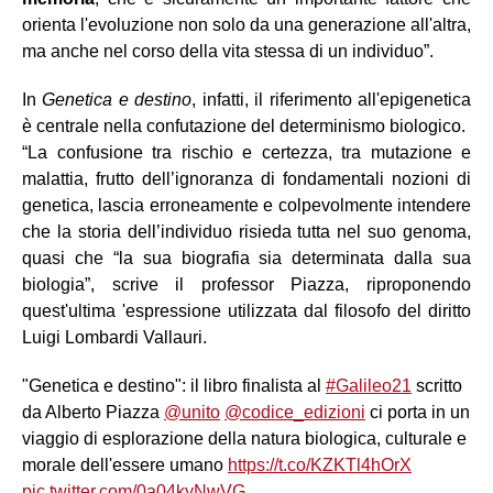
orienta l'evoluzione non solo da una generazione all'altra,
ma anche nel corso della vita stessa di un individuo”.
In
Genetica e destino
, infatti, il riferimento all'epigenetica
è centrale nella confutazione del determinismo biologico.
“La confusione tra rischio e certezza, tra mutazione e
malattia, frutto dell’ignoranza di fondamentali nozioni di
genetica, lascia erroneamente e colpevolmente intendere
che la storia dell’individuo risieda tutta nel suo genoma,
quasi che “la sua biografia sia determinata dalla sua
biologia”, scrive il professor Piazza, riproponendo
quest'ultima 'espressione utilizzata dal filosofo del diritto
Luigi Lombardi Vallauri.
"Genetica e destino": il libro finalista al
#Galileo21
scritto
da Alberto Piazza
@unito
@codice_edizioni
ci porta in un
viaggio di esplorazione della natura biologica, culturale e
morale dell'essere umano
https://t.co/KZKTl4hOrX
pic.twitter.com/0a04kyNwVG