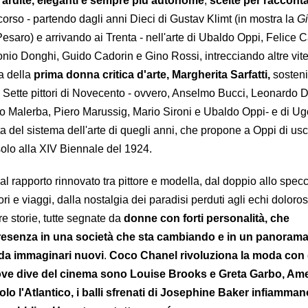
, ardite, eleganti e sempre più autonome
,
scelte per racconta
corso - partendo dagli anni Dieci di Gustav Klimt (in mostra la
Gi
saro) e arrivando ai Trenta - nell'arte di Ubaldo Oppi, Felice C
io Donghi, Guido Cadorin e Gino Rossi, intrecciando altre vit
a della
prima donna critica d'arte, Margherita Sarfatti,
sosteni
 Sette pittori di Novecento - ovvero, Anselmo Bucci, Leonardo D
io Malerba, Piero Marussig, Mario Sironi e Ubaldo Oppi- e di Ugo
a del sistema dell'arte di quegli anni, che propone a Oppi di usc
olo alla XIV Biennale del 1924.
al rapporto rinnovato tra pittore e modella, dal doppio allo specc
i e viaggi, dalla nostalgia dei paradisi perduti agli echi doloros
re storie, tutte segnate da
donne con forti personalità, che
 presenza in una società che sta cambiando e in un panoram
 da immaginari nuovi
.
Coco Chanel rivoluziona la moda con
nuove dive del cinema sono Louise Brooks e Greta Garbo, Ame
olo l'Atlantico, i balli sfrenati di Josephine Baker infiamman