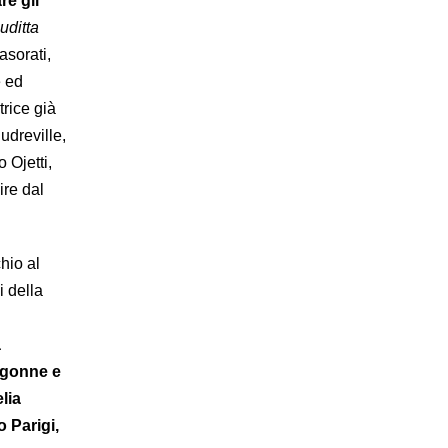
re gli
uditta
asorati,
e ed
trice già
udreville,
 Ojetti,
ire dal
hio al
i della
a
 gonne e
lia
o Parigi,