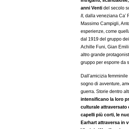
intriganti, scandalose
anni Venti
del secolo s
II,
dalla veneziana Ca' Pe
Massimo Campigli, Anton
esperienze, come quell
dal 1919 del gruppo dei
Achille Funi, Gian Emil
altro grande protagonist
gruppo per esporre da s
Dall'amicizia femminile 
sogno di avventure, amor
guerra. Storie dentro alt
intensificano la loro
culturale attraversato
capelli più corti, le 
Earhart attraversa in v