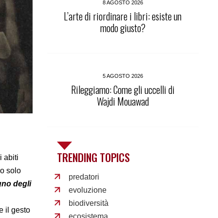
8 AGOSTO 2026
L’arte di riordinare i libri: esiste un
modo giusto?
5 AGOSTO 2026
Rileggiamo: Come gli uccelli di
Wajdi Mouawad
TRENDING TOPICS
 abiti
no solo
predatori
gno degli
evoluzione
biodiversità
e il gesto
ecosistema