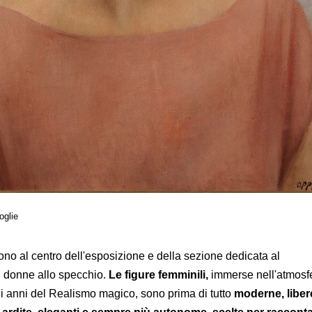
oglie
no al centro dell'esposizione e della sezione dedicata al
, donne allo specchio.
Le figure femminili,
immerse nell'atmosfe
li anni del Realismo magico, sono prima di tutto
moderne, liber