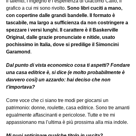
il talento, l’ingegno e l’esperienza di Giacomo Callo, il
grafico a cui mi sono rivolto.
Sono libri cuciti a mano,
con copertine dalle grandi bandelle. Il formato è
tascabile, ma largo a sufficienza da non costringere a
spezzare i versi lunghi. Il carattere è il Baskerville
Original, dalle grazie pronunciate e nitide, usato
pochissimo in Italia, dove si predilige il Simoncini
Garamond
.
Dal punto di vista economico cosa ti aspetti? Fondare
una casa editrice è, si dice (e molto probabilmente è
davvero così) un azzardo: hai deciso che non
t’importava?
Corre voce che ci siano tre modi per giocarsi un
patrimonio: donne, roulette, casa editrice. Sono tre amanti
egualmente affascinanti e pericolose. Tutte e tre mi
appassionano ma l’ultima è più prossima alla mia indole.
Mi puoi anticipare qualche titolo in uscita?