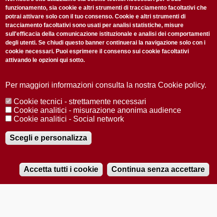
non perderti gli aggiornamenti della nostra newsletter
funzionamento, sia cookie e altri strumenti di tracciamento facoltativi che
potrai attivare solo con il tuo consenso. Cookie e altri strumenti di
tracciamento facoltativi sono usati per analisi statistiche, misure
sull'efficacia della comunicazione istituzionale e analisi dei comportamenti
degli utenti. Se chiudi questo banner continuerai la navigazione solo con i
cookie necessari. Puoi esprimere il consenso sui cookie facoltativi
attivando le opzioni qui sotto.
Privacy Policy
Accetto la
ISCRIVITI
Per maggiori informazioni consulta la nostra Cookie policy.
Cookie tecnici - strettamente necessari
Redazione
Copyright
Privacy
Area stampa
Cookie analitici - misurazione anonima audience
Cookie analitici - Social network
© 2025 Università di Padova
Tutti i diritti riservati P.I. 00742430283 C.F. 80006480281
Registrazione presso il Tribunale di Padova n. 2097/2012 del 18 giugno
Scegli e personalizza
2012
Accetta tutti i cookie
Continua senza accettare
RADIOBUE.IT
Audio
Player