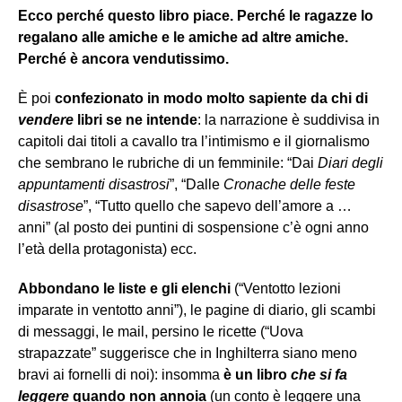
Ecco perché questo libro piace. Perché le ragazze lo
regalano alle amiche e le amiche ad altre amiche.
Perché è ancora vendutissimo.
È poi
confezionato in modo molto sapiente da chi di
vendere
libri se ne intende
: la narrazione è suddivisa in
capitoli dai titoli a cavallo tra l’intimismo e il giornalismo
che sembrano le rubriche di un femminile: “Dai
Diari degli
appuntamenti disastrosi
”, “Dalle
Cronache delle feste
disastrose
”, “Tutto quello che sapevo dell’amore a …
anni” (al posto dei puntini di sospensione c’è ogni anno
l’età della protagonista) ecc.
Abbondano le liste e gli elenchi
(“Ventotto lezioni
imparate in ventotto anni”), le pagine di diario, gli scambi
di messaggi, le mail, persino le ricette (“Uova
strapazzate” suggerisce che in Inghilterra siano meno
bravi ai fornelli di noi): insomma
è un libro
che si fa
leggere
quando non annoia
(un conto è leggere una