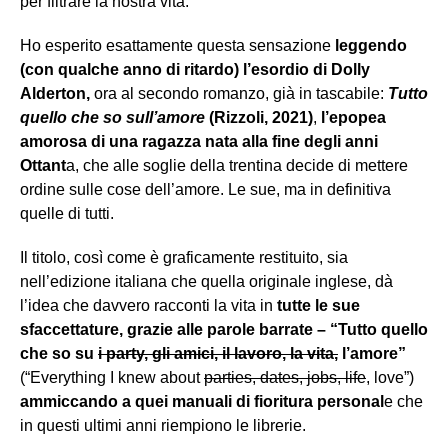
per filtrare la nostra vita.
Ho esperito esattamente questa sensazione
leggendo
(con qualche anno di ritardo) l’esordio di Dolly
Alderton,
ora al secondo romanzo, già in tascabile:
Tutto
quello che so sull’amore
(Rizzoli, 2021)
,
l’epopea
amorosa di una ragazza nata alla fine degli anni
Ottant
a, che alle soglie della trentina decide di mettere
ordine sulle cose dell’amore. Le sue, ma in definitiva
quelle di tutti.
Il titolo, così come è graficamente restituito, sia
nell’edizione italiana che quella originale inglese, dà
l’idea che davvero racconti la vita in
tutte le sue
sfaccettature, grazie alle parole barrate – “Tutto quello
che so su
i party, gli amici, il lavoro, la vita,
l’amore”
(“Everything I knew about
parties, dates, jobs, life
, love”)
ammiccando a quei manuali di fioritura personal
e che
in questi ultimi anni riempiono le librerie.