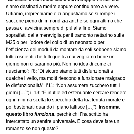
siamo destinati a morire eppure continuiamo a vivere.
Urliamo, imprechiamo e ci angustiamo se si rompe il
saccone pieno di immondizia anche se ogni attimo che
passa ci avvicina sempre di più alla fine. Siamo
sopraffatti dalla meraviglia per il tramonto nettarino sulla
M25 o per l’odore del collo di un neonato o per
l’efficienza dei moduli da montare da soli sebbene siamo
tutti coscienti che tutti quelli a cui vogliamo bene un
giorno non ci saranno più. Non ho idea di come ci
riusciamo”; l’8: “Di sicuro siamo tutti disfunzionali a
qualche livello, ma molti riescono a funzionare malgrado
le disfunzionalità”; l’11: “Non assumere zucchero tutti i
giorni […]”; il 13: “È inutile ed estenuante cercare rendere
ogni minima scelta lo specchio della tua tenuta morale e
poi bastonarti quando il piano fallisce […]”).
Insomma
questo libro
funziona
, perché chi l’ha scritto ha
intercettato un sentire universale. E cosa deve fare un
romanzo se non questo?