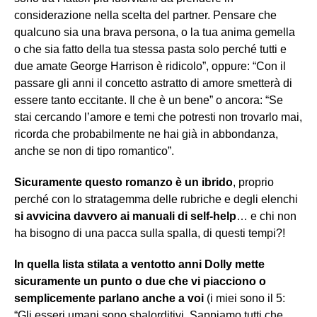
considerazione nella scelta del partner. Pensare che
qualcuno sia una brava persona, o la tua anima gemella
o che sia fatto della tua stessa pasta solo perché tutti e
due amate George Harrison è ridicolo”, oppure: “Con il
passare gli anni il concetto astratto di amore smetterà di
essere tanto eccitante. Il che è un bene” o ancora: “Se
stai cercando l’amore e temi che potresti non trovarlo mai,
ricorda che probabilmente ne hai già in abbondanza,
anche se non di tipo romantico”.
Sicuramente questo romanzo è un ibrido
, proprio
perché con lo stratagemma delle rubriche e degli elenchi
si avvicina davvero ai manuali di self-help
… e chi non
ha bisogno di una pacca sulla spalla, di questi tempi?!
In quella lista stilata a ventotto anni Dolly mette
sicuramente un punto o due che vi piacciono o
semplicemente parlano anche a voi
(i miei sono il 5:
“Gli esseri umani sono sbalorditivi. Sappiamo tutti che