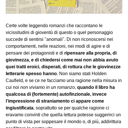
Certe volte leggendo romanzi che raccontano le
vicissitudini di gioventù di questo o quel personaggio
succede di sentirsi "anomali". Di non riconoscersi nei
comportamenti, nelle reazioni, nei modi di agire e di
pensare dei protagonisti e di
ripensare alla propria, di
giovinezza, e di chiedersi come mai non abbia avuto
quei tratti eroici, disperati, di rottura che le giovinezze
letterarie spesso hanno
. Non siamo stati Holden
Caufield, e se ce ne facciamo una ragione nella misura in
cui noi
non viviamo in un romanzo
,
quando il libro ha
qualcosa di (fortemente) autofinzionale, invece
l’impressione di straniamento ci appare come
ingiustificata
, soprattutto se per qualche ragione ci
eravamo convinti che quella lettura potesse suggerirci un
punto di vista per soppesare il mondo o, di più, addirittura