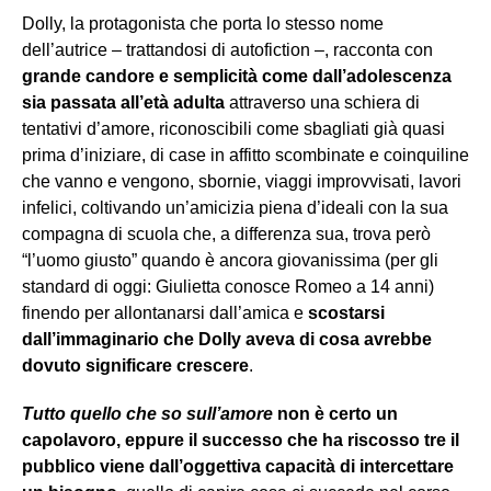
Dolly, la protagonista che porta lo stesso nome
dell’autrice – trattandosi di autofiction –, racconta con
grande candore e semplicità come dall’adolescenza
sia passata all’età adulta
attraverso una schiera di
tentativi d’amore, riconoscibili come sbagliati già quasi
prima d’iniziare, di case in affitto scombinate e coinquiline
che vanno e vengono, sbornie, viaggi improvvisati, lavori
infelici, coltivando un’amicizia piena d’ideali con la sua
compagna di scuola che, a differenza sua, trova però
“l’uomo giusto” quando è ancora giovanissima (per gli
standard di oggi: Giulietta conosce Romeo a 14 anni)
finendo per allontanarsi dall’amica e
scostarsi
dall’immaginario che Dolly aveva di cosa avrebbe
dovuto significare crescere
.
Tutto quello che so sull’amore
non è certo un
capolavoro, eppure il successo che ha riscosso tre il
pubblico
viene dall’oggettiva capacità di intercettare