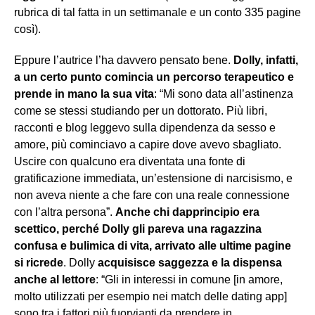
rubrica di tal fatta in un settimanale e un conto 335 pagine
così).
Eppure l’autrice l’ha davvero pensato bene.
Dolly, infatti,
a un certo punto comincia un percorso terapeutico e
prende in mano la sua vita
: “Mi sono data all’astinenza
come se stessi studiando per un dottorato. Più libri,
racconti e blog leggevo sulla dipendenza da sesso e
amore, più cominciavo a capire dove avevo sbagliato.
Uscire con qualcuno era diventata una fonte di
gratificazione immediata, un’estensione di narcisismo, e
non aveva niente a che fare con una reale connessione
con l’altra persona”.
Anche chi dapprincipio era
scettico, perché Dolly gli pareva una ragazzina
confusa e bulimica di vita, arrivato alle ultime pagine
si ricrede
. Dolly
acquisisce saggezza e la dispensa
anche al lettore
: “Gli in interessi in comune [in amore,
molto utilizzati per esempio nei match delle dating app]
sono tra i fattori più fuorvianti da prendere in