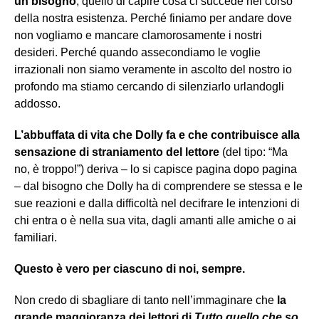
un bisogno
, quello di capire cosa ci succede nel corso
della nostra esistenza. Perché finiamo per andare dove
non vogliamo e mancare clamorosamente i nostri
desideri. Perché quando assecondiamo le voglie
irrazionali non siamo veramente in ascolto del nostro io
profondo ma stiamo cercando di silenziarlo urlandogli
addosso.
L’abbuffata di vita che Dolly fa e che contribuisce alla
sensazione di straniamento del lettore
(del tipo: “Ma
no, è troppo!”) deriva – lo si capisce pagina dopo pagina
– dal bisogno che Dolly ha di comprendere se stessa e le
sue reazioni e dalla difficoltà nel decifrare le intenzioni di
chi entra o è nella sua vita, dagli amanti alle amiche o ai
familiari.
Questo è vero per ciascuno di noi, sempre.
Non credo di sbagliare di tanto nell’immaginare che
la
grande maggioranza dei lettori di
Tutto quello che so