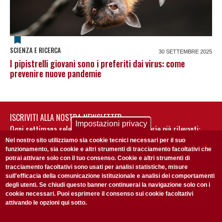
SCIENZA E RICERCA
30 SETTEMBRE 2025
I pipistrelli giovani sono i preferiti dai virus: come
prevenire nuove pandemie
ISCRIVITI ALLA NOSTRA NEWSLETTER
Impostazioni privacy
Ogni settimana selezioniamo per te nostre storie più rilevanti:
non perderti gli aggiornamenti della nostra newsletter
Nel nostro sito utilizziamo sia cookie tecnici necessari per il suo
funzionamento, sia cookie e altri strumenti di tracciamento facoltativi che
potrai attivare solo con il tuo consenso. Cookie e altri strumenti di
tracciamento facoltativi sono usati per analisi statistiche, misure
sull'efficacia della comunicazione istituzionale e analisi dei comportamenti
degli utenti. Se chiudi questo banner continuerai la navigazione solo con i
cookie necessari. Puoi esprimere il consenso sui cookie facoltativi
attivando le opzioni qui sotto.
Privacy Policy
Accetto la
ISCRIVITI