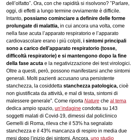
dell’olfatto". Ora, con che rapidità si risolvono? "Parlare,
oggi, di effetti a lungo termine ovviamente è difficile.
Intanto,
possiamo cominciare a definire delle forme
prolungate di malattia,
in cui ancora una volta, come
nella fase acuta l’apparato respiratorio e l’apparato
cardiovascolare erano i più colpiti,
i sintomi principali
sono a carico dell’apparato respiratorio (tosse,
difficoltà respiratorie) e si mantengono dopo la fine
della fase acuta
e la negativizzazione dei test virologici.
Oltre a questi, però, possono manifestarsi anche sintomi
generali. Molti pazienti accusano una persistente
stanchezza, la cosiddetta
stanchezza patologica,
cioè
non giustificata da attività, e mal di testa, sintomi di
malessere generale”. Come riporta
Nature
che
al tema
dedica ampio spazio,
un’indagine
condotta su 143
soggetti malati di Covid-19, dimessi dal policlinico
Gemelli di Roma, rileva che il 53% ha segnalato
stanchezza e il 43% mancanza di respiro in media due
mesi dopo l'inizio dei sintomi. Ancora,
uno studio