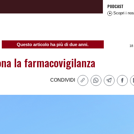
PODCAST
Scopri i nos
Questo articolo ha più di due anni.
18
na la farmacovigilanza
CONDIVIDI