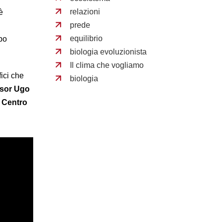
relazioni
è
prede
equilibrio
po
biologia evoluzionista
Il clima che vogliamo
ici che
biologia
ssor Ugo
 Centro