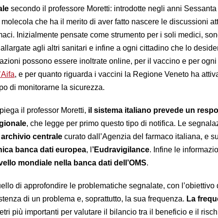
ale
secondo il professore Moretti: introdotte negli anni Sessanta
 molecola che ha il merito di aver fatto nascere le discussioni at
armaci. Inizialmente pensate come strumento per i soli medici, son
llargate agli altri sanitari e infine a ogni cittadino che lo desider
lazioni possono essere inoltrate online, per il vaccino e per ogni 
’Aifa
, e per quanto riguarda i vaccini la Regione Veneto ha atti
po di monitorarne la sicurezza.
iega il professor Moretti,
il sistema italiano prevede un resp
egionale
, che legge per primo questo tipo di notifica. Le segnala
n
archivio centrale
curato dall’Agenzia del farmaco italiana, e s
nica banca dati europea
, l
’Eudravigilance
. Infine le informazi
ivello mondiale nella banca dati dell’OMS
.
llo di approfondire le problematiche segnalate, con l’obiettivo 
sistenza di un problema e, soprattutto, la sua frequenza.
La freq
ri più importanti per valutare il bilancio tra il beneficio e il risch