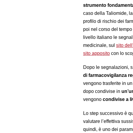
strumento fondament
caso della Taliomide, la
profilo di rischio dei f
poi nel corso del tempo a
livello italiano le segna
medicinale, sul
sito dell
sito apposito
con lo sco
Dopo le segnalazioni, sp
di farmacovigilanza r
vengono trasferite in u
dopo condivise in
un’u
vengono
condivise a l
Lo step successivo è que
valutare l’effettiva sus
quindi, è uno dei paramet