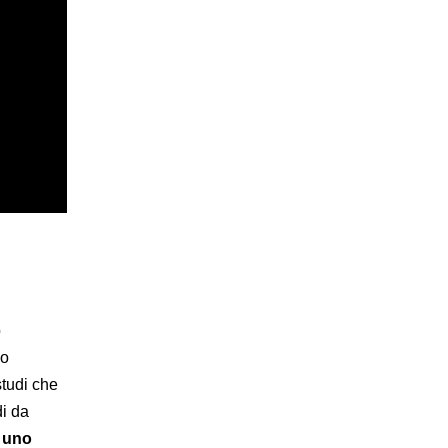
ò
do
studi che
di da
uno