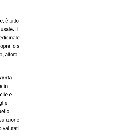
e, è tutto
sale. Il
edicinale
opre, o si
a, allora
venta
e in
cile e
glie
uello
ssunzione
 valutati