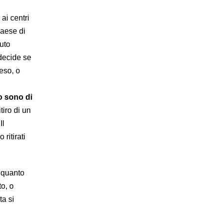
ai centri
Paese di
nuto
 decide se
eso, o
co sono di
tiro di un
Il
ritirati
 quanto
o, o
ta si