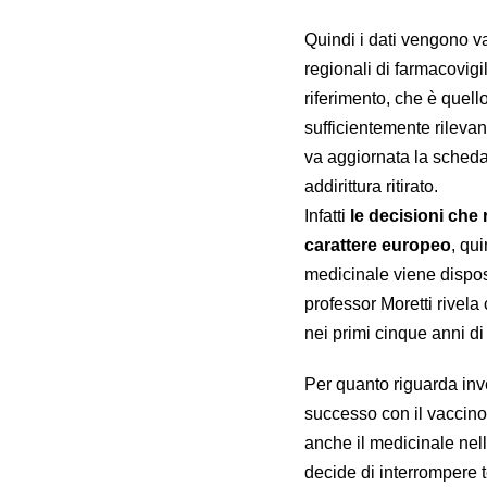
Quindi i dati vengono v
regionali di farmacovig
riferimento, che è quell
sufficientemente rileva
va aggiornata la scheda
addirittura ritirato.
Infatti
le decisioni che 
carattere europeo
, qu
medicinale viene dispost
professor Moretti rivela
nei primi cinque anni d
Per quanto riguarda in
successo con il vaccino
anche il medicinale nell
decide di interrompere