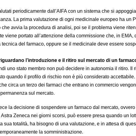
alutati periodicamente dall’AIFA con un sistema che si appoggia 
ilanza. La prima valutazione di ogni medicinale europeo ha un 
o che avvia la procedura di analisi, poi se il problema viene rite
nte viene portato all’attenzione della commissione che, in EMA,
 tecnica del farmaco, oppure se il medicinale deve essere sosp
riguardano l’introduzione e il ritiro sul mercato di un farma
indi uno stato membro non può decidere in autonomia il ritiro. Il ri
o quando il profilo di rischio non è più considerato accettabile. 
 che circa un terzo dei farmaci che entrano in commercio vengono 
i permanenza sul mercato.
vece la decisione di sospendere un farmaco dal mercato, ovvero
 Astra Zeneca nei giorni scorsi, può essere presa quando un lott
a sua totalità, ha bisogno di una valutazione, e in attesa di ques
 temporaneamente la somministrazione.