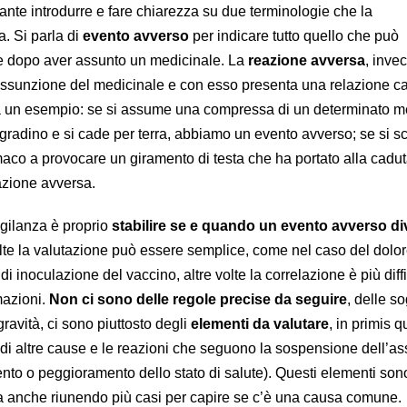
ante introdurre e fare chiarezza su due terminologie che la
a. Si parla di
evento avverso
per indicare tutto quello che può
e dopo aver assunto un medicinale. La
reazione avversa
, invec
ssunzione del medicinale e con esso presenta una relazione cau
fa un esempio: se si assume una compressa di un determinato m
gradino e si cade per terra, abbiamo un evento avverso; se si sc
rmaco a provocare un giramento di testa che ha portato alla cadut
azione avversa.
igilanza è proprio
stabilire se e quando un evento avverso di
olte la valutazione può essere semplice, come nel caso del dolor
i inoculazione del vaccino, altre volte la correlazione è più diffi
mazioni.
Non ci sono delle regole precise da seguire
, delle so
gravità, ci sono piuttosto degli
elementi da valutare
, in primis q
 di altre cause e le reazioni che seguono la sospensione dell’a
nto o peggioramento dello stato di salute). Questi elementi sono
a anche riunendo più casi per capire se c’è una causa comune.