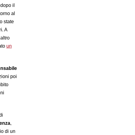
 dopo il
torno al
o state
i. A
altro
vato
un
onsabile
zioni poi
ubito
oni
di
uenza
,
io di un