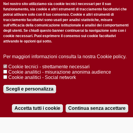
non perderti gli aggiornamenti della nostra newsletter
Nel nostro sito utilizziamo sia cookie tecnici necessari per il suo
funzionamento, sia cookie e altri strumenti di tracciamento facoltativi che
potrai attivare solo con il tuo consenso. Cookie e altri strumenti di
tracciamento facoltativi sono usati per analisi statistiche, misure
sull'efficacia della comunicazione istituzionale e analisi dei comportamenti
degli utenti. Se chiudi questo banner continuerai la navigazione solo con i
cookie necessari. Puoi esprimere il consenso sui cookie facoltativi
attivando le opzioni qui sotto.
Privacy Policy
Accetto la
ISCRIVITI
Per maggiori informazioni consulta la nostra Cookie policy.
Cookie tecnici - strettamente necessari
Redazione
Copyright
Privacy
Area stampa
Cookie analitici - misurazione anonima audience
Cookie analitici - Social network
© 2025 Università di Padova
Tutti i diritti riservati P.I. 00742430283 C.F. 80006480281
Registrazione presso il Tribunale di Padova n. 2097/2012 del 18 giugno
Scegli e personalizza
2012
Accetta tutti i cookie
Continua senza accettare
RADIOBUE.IT
Audio
Player