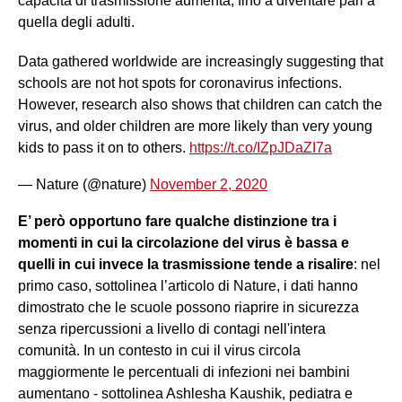
capacità di trasmissione aumenta, fino a diventare pari a
quella degli adulti.
Data gathered worldwide are increasingly suggesting that
schools are not hot spots for coronavirus infections.
However, research also shows that children can catch the
virus, and older children are more likely than very young
kids to pass it on to others.
https://t.co/IZpJDaZI7a
— Nature (@nature)
November 2, 2020
E’ però opportuno fare qualche distinzione tra i
momenti in cui la circolazione del virus è bassa e
quelli in cui invece la trasmissione tende a risalire
: nel
primo caso, sottolinea l’articolo di Nature, i dati hanno
dimostrato che le scuole possono riaprire in sicurezza
senza ripercussioni a livello di contagi nell'intera
comunità. In un contesto in cui il virus circola
maggiormente le percentuali di infezioni nei bambini
aumentano - sottolinea Ashlesha Kaushik, pediatra e