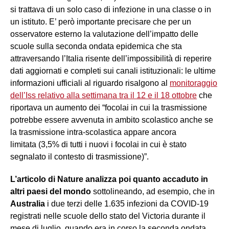
si trattava di un solo caso di infezione in una classe o in
un istituto. E’ però importante precisare che per un
osservatore esterno la valutazione dell’impatto delle
scuole sulla seconda ondata epidemica che sta
attraversando l’Italia risente dell’impossibilità di reperire
dati aggiornati e completi sui canali istituzionali: le ultime
informazioni ufficiali al riguardo risalgono al
monitoraggio
dell’Iss relativo alla settimana tra il 12 e il 18 ottobre
che
riportava un aumento dei “focolai in cui la trasmissione
potrebbe essere avvenuta in ambito scolastico anche se
la trasmissione intra-scolastica appare ancora
limitata (3,5% di tutti i nuovi i focolai in cui è stato
segnalato il contesto di trasmissione)”.
L’articolo di Nature analizza poi quanto accaduto in
altri paesi del mondo
sottolineando, ad esempio, che in
Australia
i due terzi delle 1.635 infezioni da COVID-19
registrati nelle scuole dello stato del Victoria durante il
mese di luglio, quando era in corso la seconda ondata,