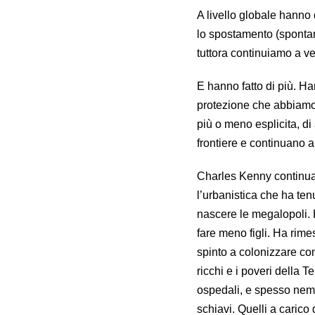
A livello globale hanno
lo spostamento (spontane
tuttora continuiamo a v
E hanno fatto di più. Ha
protezione che abbiamo, 
più o meno esplicita, di
frontiere e continuano a
Charles Kenny continua. L
l’urbanistica che ha ten
nascere le megalopoli. H
fare meno figli. Ha rimes
spinto a colonizzare con
ricchi e i poveri della 
ospedali, e spesso nemm
schiavi. Quelli a carico 