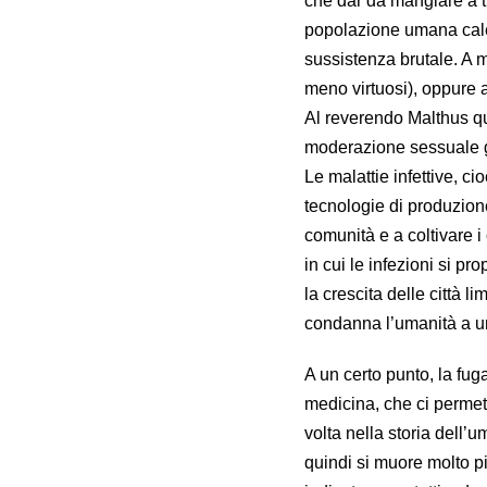
che dar da mangiare a tu
popolazione umana calerà
sussistenza brutale. A m
meno virtuosi), oppure a
Al reverendo Malthus qu
moderazione sessuale gl
Le malattie infettive, ci
tecnologie di produzion
comunità e a coltivare i
in cui le infezioni si p
la crescita delle città 
condanna l’umanità a u
A un certo punto, la fug
medicina, che ci permett
volta nella storia dell’u
quindi si muore molto pi