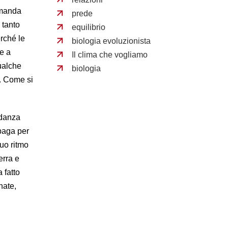
domanda
prede
 tanto
equilibrio
erché le
biologia evoluzionista
te a
Il clima che vogliamo
qualche
biologia
o. Come si
“danza
opaga per
uo ritmo
erra e
 fatto
nate,