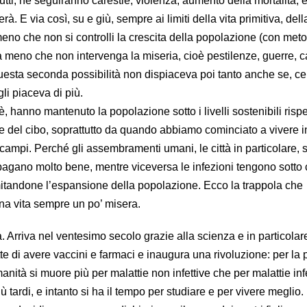
tti, ne seguiranno carestie, violenza, aumento della mortalità, e
. E via così, su e giù, sempre ai limiti della vita primitiva, dell
eno che non si controlli la crescita della popolazione (con meto
 meno che non intervenga la miseria, cioè pestilenze, guerre, ca
esta seconda possibilità non dispiaceva poi tanto anche se, cer
i piaceva di più.
oè, hanno mantenuto la popolazione sotto i livelli sostenibili rispe
e del cibo, soprattutto da quando abbiamo cominciato a vivere i
 campi. Perché gli assembramenti umani, le città in particolare, 
ropagano molto bene, mentre viceversa le infezioni tengono sotto 
limitandone l’espansione della popolazione. Ecco la trappola che
na vita sempre un po’ misera.
a. Arriva nel ventesimo secolo grazie alla scienza e in particolar
e di avere vaccini e farmaci e inaugura una rivoluzione: per la 
manità si muore più per malattie non infettive che per malattie infe
ù tardi, e intanto si ha il tempo per studiare e per vivere meglio.