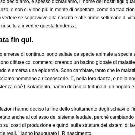
esso decidiamo, e spesso dichiariamo, il nome dei nostri figli qu
nza, e non ci viene più in mente di aspettare, come da tradizio
vedere se sopravvive alla nascita e alle prime settimane di vita
iuscito a invertire questa tendenza.
a fin qui.
ono emerse di continuo, sono saltate da specie animale a specie 
sono diffuse coi commerci creando un bacino globale di malattie
ndo è emersa una epidemia. Sono cambiate, tanto che le malatti
ciamo nemmeno a riconoscerle. E, nella loro danza, e nella no
istenza cioè l’isolamento, hanno deciso la fortuna di un popolo e
fezioni hanno deciso la fine dello sfruttamento degli schiavi e l’i
rtato anche al collasso del sistema feudale, perché cambiando 
sui costi di produzione e quindi sulla struttura dei sistemi di la
ie reali. Hanno inaugurato il Rinascimento.