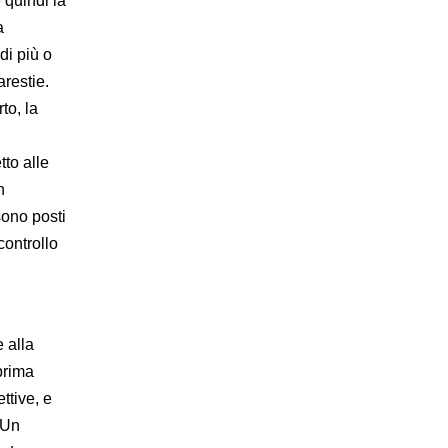
 quindi la
a
di più o
restie.
to, la
tto alle
n
sono posti
controllo
e alla
prima
ttive, e
 Un