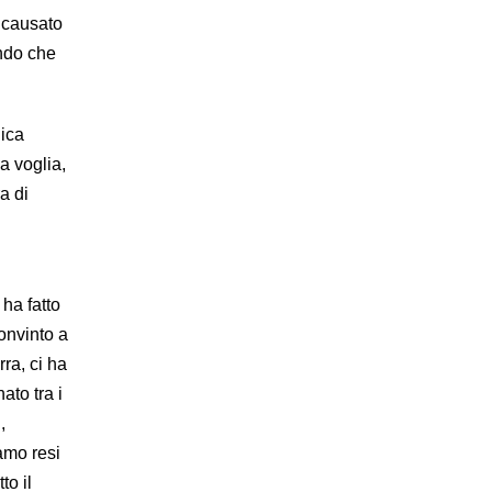
o causato
ondo che
nica
a voglia,
a di
 ha fatto
convinto a
rra, ci ha
ato tra i
,
amo resi
to il