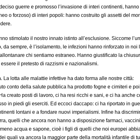
 deciso guerre e promosso l’invasione di interi continenti, hann
o o forzoso) di interi popoli: hanno costruito gli assetti del m
edere.
nno stimolato il nostro innato istinto all’esclusione. Siccome l’u
da sempre, è l’isolamento, le infezioni hanno rinforzato in noi l
 allontanare chi sentiamo estraneo. Hanno giustificato la chiusur
 essere il pretesto di razzismi e nazionalismi.
a lotta alle malattie infettive ha dato forma alle nostre città:
uto conto della salute pubblica ha prodotto fogne e cimiteri e poi
a creato posti di lavoro, ci ha resi ricchi e sani, e ci ha anche 
so in piedi gli eserciti. Ed eccoci daccapo: ci ha riportato in gue
tinenti lontani e a fondare nuovi imperialismi. Infine ha discrimin
Terra, quelli che ancora non hanno a disposizione farmaci, vaccini
eno acqua e sapone, cioè i figli di quelli che noi europei abbi
dei quali va ancora la maggior parte della mortalità infantile di tut