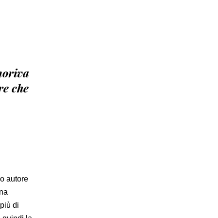
moriva
re che
do autore
ana
più di