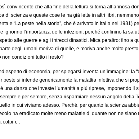
osì convincente che alla fine della lettura si torna all’annosa 
a di scienza e queste cose le ha già lette in altri libri, nemmeno
tale “La peste nella storia”, che è arrivato in Italia nel 1981) p
he ignorino l’importanza delle infezioni, perché confinino la salu
etto alle guerre e agli intrecci dinastici. Mica peraltro: fino a 
parte degli umani moriva di quelle, e moriva anche molto prest
non condizioni tutto il resto?
ed esperto di economia, per spiegarsi inventa un’immagine: la 
r peste si intende genericamente la malattia infettiva che si pr
 una danza che investe l’umanità a più riprese, imponendo il s
 sempre e per sempre, senza risparmiare nessun angolo della T
ello in cui viviamo adesso. Perché, per quanto la scienza abbia
 secolo ha eradicato molte meno malattie di quante non ne siano 
 colpirci.