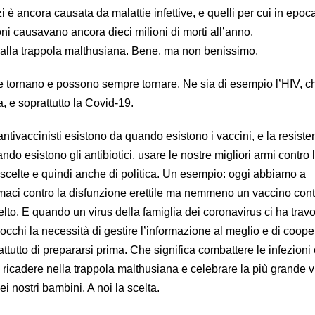
 è ancora causata da malattie infettive, e quelli per cui in epoc
ni causavano ancora dieci milioni di morti all’anno.
dalla trappola malthusiana. Bene, ma non benissimo.
ive tornano e possono sempre tornare. Ne sia di esempio l’HIV, c
ta, e soprattutto la Covid-19.
ntivaccinisti esistono da quando esistono i vaccini, e la resist
ndo esistono gli antibiotici, usare le nostre migliori armi contro 
i scelte e quindi anche di politica. Un esempio: oggi abbiamo a
rmaci contro la disfunzione erettile ma nemmeno un vaccino cont
to. E quando un virus della famiglia dei coronavirus ci ha travol
occhi la necessità di gestire l’informazione al meglio e di coope
attutto di prepararsi prima. Che significa combattere le infezioni
ricadere nella trappola malthusiana e celebrare la più grande vi
ei nostri bambini. A noi la scelta.