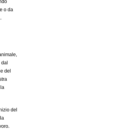
ando
ne o da
.
animale,
 dal
e del
stra
 la
nizio del
la
voro.