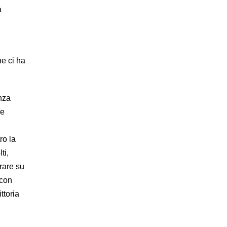
a
he ci ha
enza
le
ro la
ti,
rare su
 con
ttoria