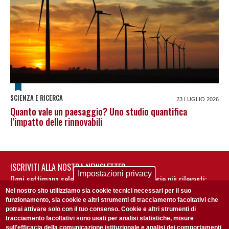
SCIENZA E RICERCA
23 LUGLIO 2026
Quanto vale un paesaggio? Uno studio quantifica
l’impatto delle rinnovabili
ISCRIVITI ALLA NOSTRA NEWSLETTER
Impostazioni privacy
Ogni settimana selezioniamo per te nostre storie più rilevanti:
non perderti gli aggiornamenti della nostra newsletter
Nel nostro sito utilizziamo sia cookie tecnici necessari per il suo
funzionamento, sia cookie e altri strumenti di tracciamento facoltativi che
potrai attivare solo con il tuo consenso. Cookie e altri strumenti di
tracciamento facoltativi sono usati per analisi statistiche, misure
sull'efficacia della comunicazione istituzionale e analisi dei comportamenti