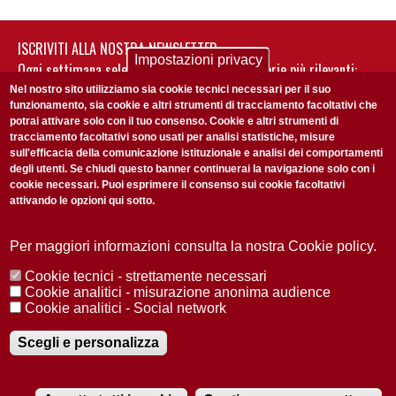
ISCRIVITI ALLA NOSTRA NEWSLETTER
Impostazioni privacy
Ogni settimana selezioniamo per te nostre storie più rilevanti:
non perderti gli aggiornamenti della nostra newsletter
Nel nostro sito utilizziamo sia cookie tecnici necessari per il suo
funzionamento, sia cookie e altri strumenti di tracciamento facoltativi che
potrai attivare solo con il tuo consenso. Cookie e altri strumenti di
tracciamento facoltativi sono usati per analisi statistiche, misure
sull'efficacia della comunicazione istituzionale e analisi dei comportamenti
degli utenti. Se chiudi questo banner continuerai la navigazione solo con i
cookie necessari. Puoi esprimere il consenso sui cookie facoltativi
attivando le opzioni qui sotto.
Privacy Policy
Accetto la
ISCRIVITI
Per maggiori informazioni consulta la nostra Cookie policy.
Cookie tecnici - strettamente necessari
Redazione
Copyright
Privacy
Area stampa
Cookie analitici - misurazione anonima audience
Cookie analitici - Social network
© 2025 Università di Padova
Tutti i diritti riservati P.I. 00742430283 C.F. 80006480281
Registrazione presso il Tribunale di Padova n. 2097/2012 del 18 giugno
Scegli e personalizza
2012