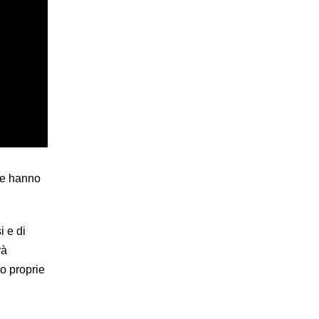
che hanno
i e di
rà
to proprie