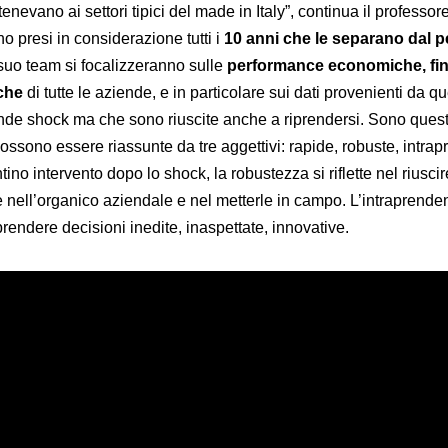
nevano ai settori tipici del made in Italy”, continua il professore
 presi in considerazione tutti i
10 anni che le separano dal p
l suo team si focalizzeranno sulle
performance economiche, fin
iche
di tutte le aziende, e in particolare sui dati provenienti da q
nde shock ma che sono riuscite anche a riprendersi. Sono quest
possono essere riassunte da tre aggettivi: rapide, robuste, intrap
tino intervento dopo lo shock, la robustezza si riflette nel riuscir
e nell’organico aziendale e nel metterle in campo. L’intraprende
prendere decisioni inedite, inaspettate, innovative.