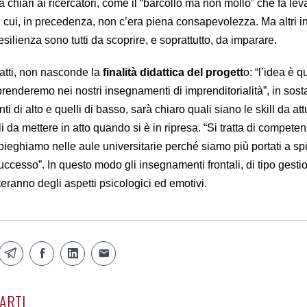
 chiari ai ricercatori, come il “barcollo ma non mollo” che fa lev
 cui, in precedenza, non c’era piena consapevolezza. Ma altri i
resilienza sono tutti da scoprire, e soprattutto, da imparare.
nfatti, non nasconde la
finalità didattica del progett
o: “l’idea è q
prenderemo nei nostri insegnamenti di imprenditorialità”, in sos
ti di alto e quelli di basso, sarà chiaro quali siano le skill da at
li da mettere in atto quando si è in ripresa. “Si tratta di compete
pieghiamo nelle aule universitarie perché siamo più portati a sp
 successo”. In questo modo gli insegnamenti frontali, di tipo gesti
eranno degli aspetti psicologici ed emotivi.
ARTI