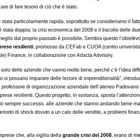
are di fare tesoro di ciò che è stato.
 stata particolarmente rapida, soprattutto se consideriamo il fatt
è stata doppia: la crisi economica del 2008 e il tracollo delle d
meglio dal proprio passato è possibile. Sembra questo l’obiettiv
rese resilienti
, promosso da CEFab e CUOA (centro universitar
e) Finance, in collaborazione con Adacta Advisory.
e solo delle aziende che vanno molto bene, perché c’è l’idea dif
o si possano imparare delle lezioni di imprenditorialità”, introduc
, professore di organizzazione aziendale dell’ateneo Padovano
mprese resilienti. Questo progetto, in sostanza, sposta l’attenzion
to sempre successo, alle aziende che stanno andando bene m
riodo di shock dovuto a un calo delle vendite, a problemi finanz
mprese che, alla vigilia della
grande crisi del 2008
, erano di m