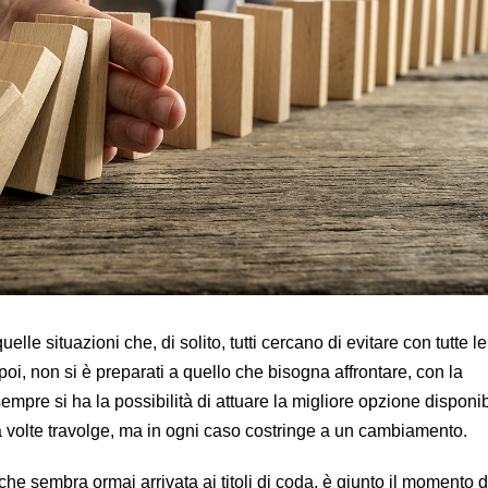
uelle situazioni che, di solito, tutti cercano di evitare con tutte l
oi, non si è preparati a quello che bisogna affrontare, con la
pre si ha la possibilità di attuare la migliore opzione disponib
, a volte travolge, ma in ogni caso costringe a un cambiamento.
he sembra ormai arrivata ai titoli di coda, è giunto il momento d