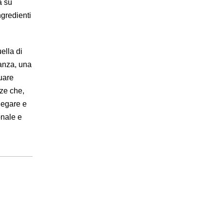
a su
ngredienti
uella di
tanza, una
tuare
nze che,
iegare e
onale e