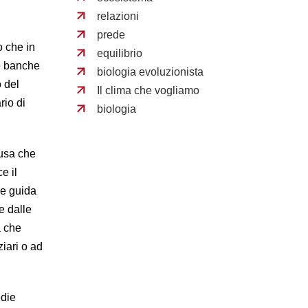
relazioni
prede
o che in
equilibrio
ue banche
biologia evoluzionista
o del
Il clima che vogliamo
io di
biologia
fusa che
e il
 e guida
e dalle
a che
iari o ad
edie