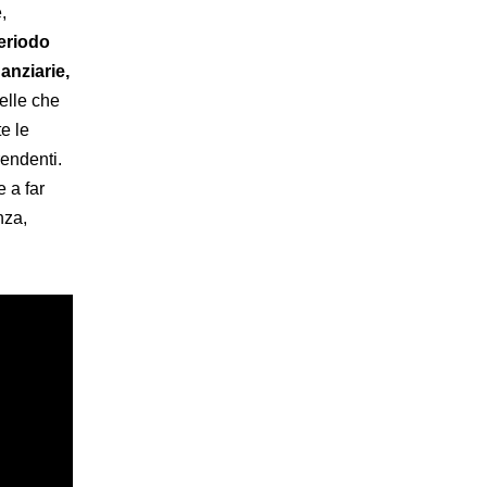
,
eriodo
anziarie,
uelle che
e le
rendenti.
e a far
nza,