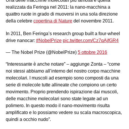
Una delle macchine molecolari più famosa è quella
realizzata da Feringa nel 2011: la nano-macchina a
quattro ruote in grado di muoversi in una sola direzione
della celebre
copertina di Nature
del novembre 2011.
In 2011, Ben Feringa’s research group built a four-wheel
drive nanocar:
#NobelPrize
pic.twitter.com/Cz7qAjfGR4
— The Nobel Prize (@NobelPrize)
5 ottobre 2016
“Interessante è anche notare” – aggiunge Zonta – “come
noi stessi abbiamo all’interno del nostro corpo macchine
molecolari. I muscoli ad esempio sono composti da una
serie di molecole tutte allineate che compiono un certo
movimento. Proprio prendendo ispirazione dai muscoli,
delle macchine molecolari sono state legate ad un
polimero. In questo modo il nano-movimento risulta
amplificato e lo possiamo vedere su scala macroscopica,
quindi a occhio nudo”.