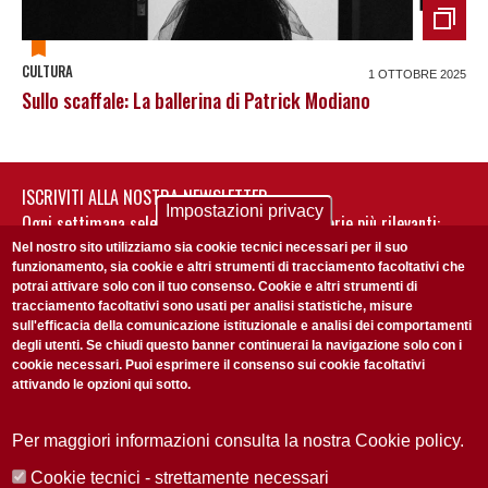
CULTURA
1 OTTOBRE 2025
Sullo scaffale: La ballerina di Patrick Modiano
ISCRIVITI ALLA NOSTRA NEWSLETTER
Impostazioni privacy
Ogni settimana selezioniamo per te nostre storie più rilevanti:
non perderti gli aggiornamenti della nostra newsletter
Nel nostro sito utilizziamo sia cookie tecnici necessari per il suo
funzionamento, sia cookie e altri strumenti di tracciamento facoltativi che
potrai attivare solo con il tuo consenso. Cookie e altri strumenti di
tracciamento facoltativi sono usati per analisi statistiche, misure
sull'efficacia della comunicazione istituzionale e analisi dei comportamenti
degli utenti. Se chiudi questo banner continuerai la navigazione solo con i
cookie necessari. Puoi esprimere il consenso sui cookie facoltativi
attivando le opzioni qui sotto.
Privacy Policy
Accetto la
ISCRIVITI
Per maggiori informazioni consulta la nostra Cookie policy.
Cookie tecnici - strettamente necessari