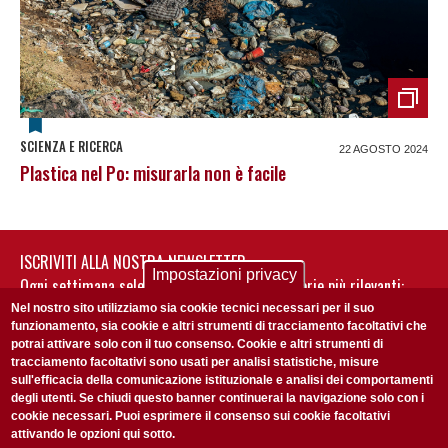
SCIENZA E RICERCA
22 AGOSTO 2024
Plastica nel Po: misurarla non è facile
ISCRIVITI ALLA NOSTRA NEWSLETTER
Impostazioni privacy
Ogni settimana selezioniamo per te nostre storie più rilevanti:
non perderti gli aggiornamenti della nostra newsletter
Nel nostro sito utilizziamo sia cookie tecnici necessari per il suo
funzionamento, sia cookie e altri strumenti di tracciamento facoltativi che
potrai attivare solo con il tuo consenso. Cookie e altri strumenti di
tracciamento facoltativi sono usati per analisi statistiche, misure
sull'efficacia della comunicazione istituzionale e analisi dei comportamenti
degli utenti. Se chiudi questo banner continuerai la navigazione solo con i
cookie necessari. Puoi esprimere il consenso sui cookie facoltativi
attivando le opzioni qui sotto.
Privacy Policy
Accetto la