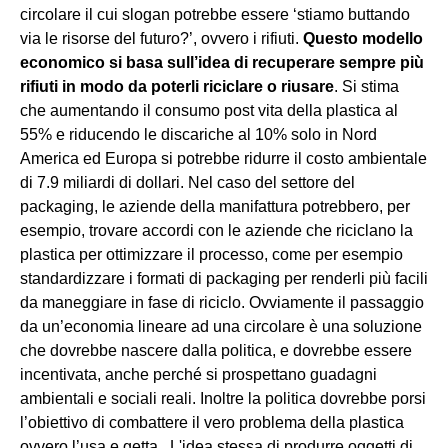
circolare il cui slogan potrebbe essere ‘stiamo buttando
via le risorse del futuro?’, ovvero i rifiuti.
Questo modello
economico si basa sull’idea di recuperare sempre più
rifiuti in modo da poterli riciclare o riusare
. Si stima
che aumentando il consumo post vita della plastica al
55% e riducendo le discariche al 10% solo in Nord
America ed Europa si potrebbe ridurre il costo ambientale
di 7.9 miliardi di dollari. Nel caso del settore del
packaging, le aziende della manifattura potrebbero, per
esempio, trovare accordi con le aziende che riciclano la
plastica per ottimizzare il processo, come per esempio
standardizzare i formati di packaging per renderli più facili
da maneggiare in fase di riciclo. Ovviamente il passaggio
da un’economia lineare ad una circolare è una soluzione
che dovrebbe nascere dalla politica, e dovrebbe essere
incentivata, anche perché si prospettano guadagni
ambientali e sociali reali. Inoltre la politica dovrebbe porsi
l’obiettivo di combattere il vero problema della plastica
ovvero l’usa e getta. L'idea stessa di produrre oggetti di