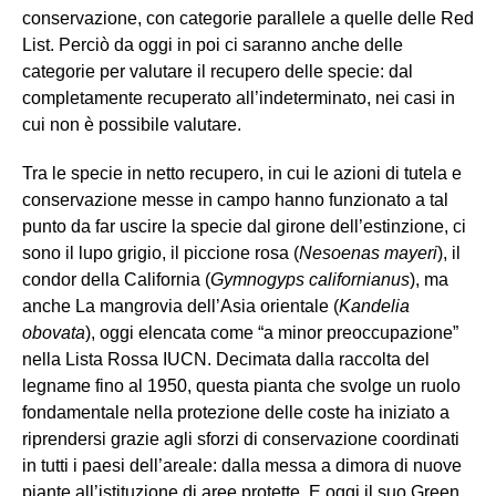
conservazione, con categorie parallele a quelle delle Red
List. Perciò da oggi in poi ci saranno anche delle
categorie per valutare il recupero delle specie: dal
completamente recuperato all’indeterminato, nei casi in
cui non è possibile valutare.
Tra le specie in netto recupero, in cui le azioni di tutela e
conservazione messe in campo hanno funzionato a tal
punto da far uscire la specie dal girone dell’estinzione, ci
sono il lupo grigio, il piccione rosa (
Nesoenas mayeri
), il
condor della California (
Gymnogyps californianus
), ma
anche La mangrovia dell’Asia orientale (
Kandelia
obovata
), oggi elencata come “a minor preoccupazione”
nella Lista Rossa IUCN. Decimata dalla raccolta del
legname fino al 1950, questa pianta che svolge un ruolo
fondamentale nella protezione delle coste ha iniziato a
riprendersi grazie agli sforzi di conservazione coordinati
in tutti i paesi dell’areale: dalla messa a dimora di nuove
piante all’istituzione di aree protette. E oggi il suo Green