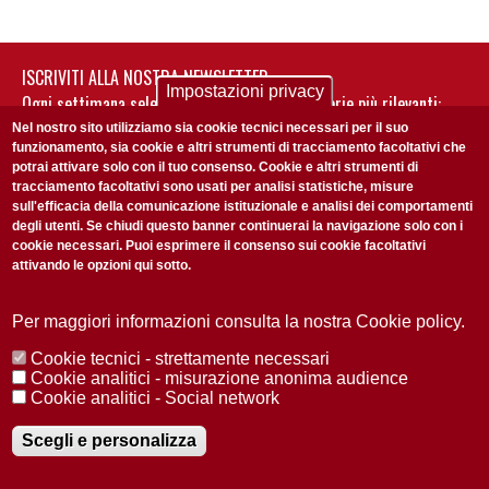
ISCRIVITI ALLA NOSTRA NEWSLETTER
Impostazioni privacy
Ogni settimana selezioniamo per te nostre storie più rilevanti:
non perderti gli aggiornamenti della nostra newsletter
Nel nostro sito utilizziamo sia cookie tecnici necessari per il suo
funzionamento, sia cookie e altri strumenti di tracciamento facoltativi che
potrai attivare solo con il tuo consenso. Cookie e altri strumenti di
tracciamento facoltativi sono usati per analisi statistiche, misure
sull'efficacia della comunicazione istituzionale e analisi dei comportamenti
degli utenti. Se chiudi questo banner continuerai la navigazione solo con i
cookie necessari. Puoi esprimere il consenso sui cookie facoltativi
attivando le opzioni qui sotto.
Privacy Policy
Accetto la
ISCRIVITI
Per maggiori informazioni consulta la nostra Cookie policy.
Cookie tecnici - strettamente necessari
Redazione
Copyright
Privacy
Area stampa
Cookie analitici - misurazione anonima audience
Cookie analitici - Social network
© 2025 Università di Padova
Tutti i diritti riservati P.I. 00742430283 C.F. 80006480281
Registrazione presso il Tribunale di Padova n. 2097/2012 del 18 giugno
Scegli e personalizza
2012