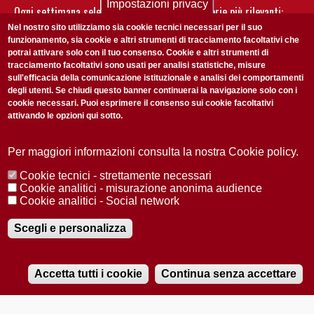
Impostazioni privacy
Ogni settimana selezioniamo per te nostre storie più rilevanti:
non perderti gli aggiornamenti della nostra newsletter
Nel nostro sito utilizziamo sia cookie tecnici necessari per il suo
funzionamento, sia cookie e altri strumenti di tracciamento facoltativi che
potrai attivare solo con il tuo consenso. Cookie e altri strumenti di
tracciamento facoltativi sono usati per analisi statistiche, misure
sull'efficacia della comunicazione istituzionale e analisi dei comportamenti
degli utenti. Se chiudi questo banner continuerai la navigazione solo con i
cookie necessari. Puoi esprimere il consenso sui cookie facoltativi
attivando le opzioni qui sotto.
Privacy Policy
Accetto la
ISCRIVITI
Per maggiori informazioni consulta la nostra Cookie policy.
Cookie tecnici - strettamente necessari
Redazione
Copyright
Privacy
Area stampa
Cookie analitici - misurazione anonima audience
Cookie analitici - Social network
© 2025 Università di Padova
Tutti i diritti riservati P.I. 00742430283 C.F. 80006480281
Registrazione presso il Tribunale di Padova n. 2097/2012 del 18 giugno
Scegli e personalizza
2012
Accetta tutti i cookie
Continua senza accettare
RADIOBUE.IT
Audio