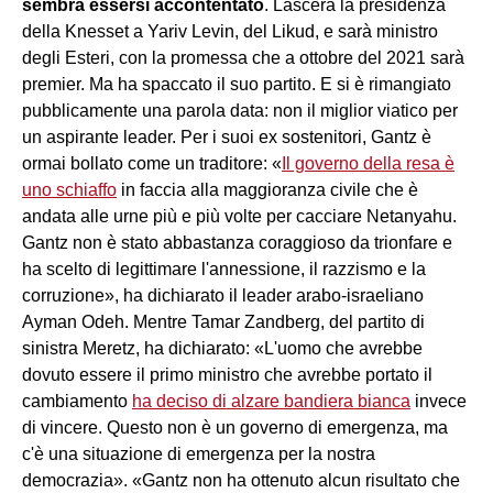
sembra essersi accontentato
. Lascerà la presidenza
della Knesset a Yariv Levin, del Likud, e sarà ministro
degli Esteri, con la promessa che a ottobre del 2021 sarà
premier. Ma ha spaccato il suo partito. E si è rimangiato
pubblicamente una parola data: non il miglior viatico per
un aspirante leader. Per i suoi ex sostenitori, Gantz è
ormai bollato come un traditore: «
Il governo della resa è
uno schiaffo
in faccia alla maggioranza civile che è
andata alle urne più e più volte per cacciare Netanyahu.
Gantz non è stato abbastanza coraggioso da trionfare e
ha scelto di legittimare l'annessione, il razzismo e la
corruzione», ha dichiarato il leader arabo-israeliano
Ayman Odeh. Mentre Tamar Zandberg, del partito di
sinistra Meretz, ha dichiarato: «L'uomo che avrebbe
dovuto essere il primo ministro che avrebbe portato il
cambiamento
ha deciso di alzare bandiera bianca
invece
di vincere. Questo non è un governo di emergenza, ma
c'è una situazione di emergenza per la nostra
democrazia». «Gantz non ha ottenuto alcun risultato che