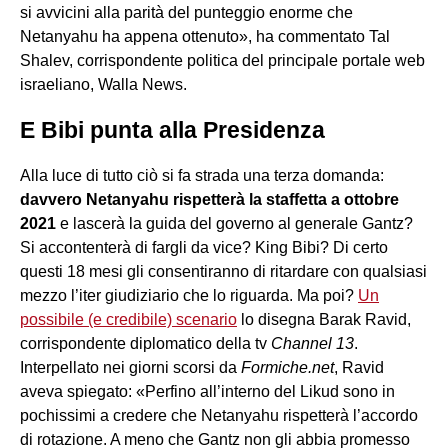
si avvicini alla parità del punteggio enorme che
Netanyahu ha appena ottenuto», ha commentato Tal
Shalev, corrispondente politica del principale portale web
israeliano, Walla News.
E Bibi punta alla Presidenza
Alla luce di tutto ciò si fa strada una terza domanda:
davvero Netanyahu rispetterà la staffetta a ottobre
2021
e lascerà la guida del governo al generale Gantz?
Si accontenterà di fargli da vice? King Bibi? Di certo
questi 18 mesi gli consentiranno di ritardare con qualsiasi
mezzo l’iter giudiziario che lo riguarda. Ma poi?
Un
possibile (e credibile) scenario
lo disegna Barak Ravid,
corrispondente diplomatico della tv
Channel 13
.
Interpellato nei giorni scorsi da
Formiche.net
, Ravid
aveva spiegato: «Perfino all’interno del Likud sono in
pochissimi a credere che Netanyahu rispetterà l’accordo
di rotazione. A meno che Gantz non gli abbia promesso