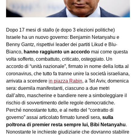
Dopo 17 mesi di stallo (e dopo 3 elezioni politiche)
Israele ha un nuovo governo: Benjamin Netanyahu e
Benny Gantz, rispettivi leader dei partiti Likud e Blu-
Bianco,
hanno raggiunto un accordo
mai come questa
volta sofferto, combattuto, criticato, osteggiato. Un
accordo di “unità nazionale”, firmato in nome della lotta al
coronavirus, che tutto fa tranne unire la società israeliana,
arrivata a scendere
in piazza Rabin
, a Tel Aviv, domenica
sera: duemila manifestanti, ciascuno a due metri
dall’altro, mascherine e bandiere nere a simboleggiare il
rischio di sovvertimento delle regole democratiche.
Perché nonostante tutto, e al netto del “contratto di
governo” assai articolato firmato lunedì sera,
sulla
poltrona di premier resta sempre lui, Bibi Netanyahu
.
Nonostante le inchieste giudiziarie che dovranno stabilire