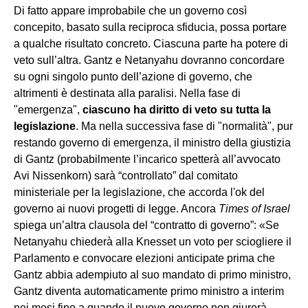
Di fatto appare improbabile che un governo così
concepito, basato sulla reciproca sfiducia, possa portare
a qualche risultato concreto. Ciascuna parte ha potere di
veto sull’altra. Gantz e Netanyahu dovranno concordare
su ogni singolo punto dell’azione di governo, che
altrimenti è destinata alla paralisi. Nella fase di
"emergenza",
ciascuno ha diritto di veto su tutta la
legislazione
. Ma nella successiva fase di "normalità", pur
restando governo di emergenza, il ministro della giustizia
di Gantz (probabilmente l’incarico spetterà all’avvocato
Avi Nissenkorn) sarà “controllato” dal comitato
ministeriale per la legislazione, che accorda l'ok del
governo ai nuovi progetti di legge. Ancora
Times of Israel
spiega un’altra clausola del “contratto di governo”: «Se
Netanyahu chiederà alla Knesset un voto per sciogliere il
Parlamento e convocare elezioni anticipate prima che
Gantz abbia adempiuto al suo mandato di primo ministro,
Gantz diventa automaticamente primo ministro a interim
nei mesi fino a quando il nuovo governo non giurerà.