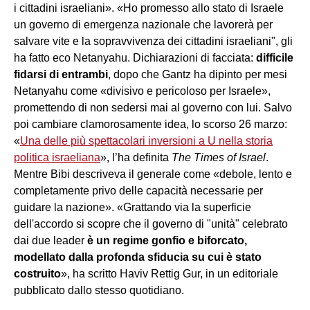
i cittadini israeliani». «Ho promesso allo stato di Israele
un governo di emergenza nazionale che lavorerà per
salvare vite e la sopravvivenza dei cittadini israeliani", gli
ha fatto eco Netanyahu. Dichiarazioni di facciata:
difficile
fidarsi di entrambi
, dopo che Gantz ha dipinto per mesi
Netanyahu come «divisivo e pericoloso per Israele»,
promettendo di non sedersi mai al governo con lui. Salvo
poi cambiare clamorosamente idea, lo scorso 26 marzo:
«
Una delle più spettacolari inversioni a U nella storia
politica israeliana
», l’ha definita
The Times of Israel
.
Mentre Bibi descriveva il generale come «debole, lento e
completamente privo delle capacità necessarie per
guidare la nazione». «Grattando via la superficie
dell'accordo si scopre che il governo di "unità" celebrato
dai due leader
è un regime gonfio e biforcato,
modellato dalla profonda sfiducia su cui è stato
costruito
», ha scritto Haviv Rettig Gur, in un editoriale
pubblicato dallo stesso quotidiano.