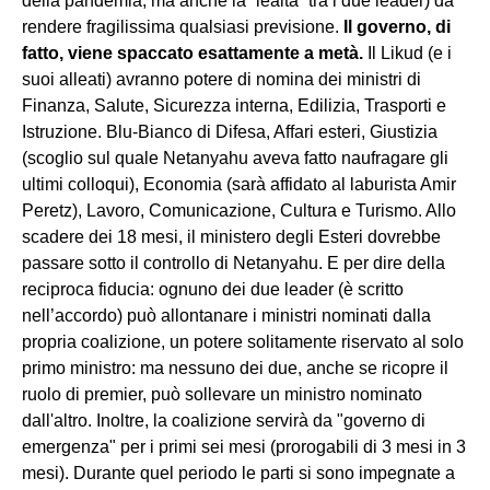
della pandemia, ma anche la “lealtà” tra i due leader) da
rendere fragilissima qualsiasi previsione.
Il governo, di
fatto, viene spaccato esattamente a metà.
Il Likud (e i
suoi alleati) avranno potere di nomina dei ministri di
Finanza, Salute, Sicurezza interna, Edilizia, Trasporti e
Istruzione. Blu-Bianco di Difesa, Affari esteri, Giustizia
(scoglio sul quale Netanyahu aveva fatto naufragare gli
ultimi colloqui), Economia (sarà affidato al laburista Amir
Peretz), Lavoro, Comunicazione, Cultura e Turismo. Allo
scadere dei 18 mesi, il ministero degli Esteri dovrebbe
passare sotto il controllo di Netanyahu. E per dire della
reciproca fiducia: ognuno dei due leader (è scritto
nell’accordo) può allontanare i ministri nominati dalla
propria coalizione, un potere solitamente riservato al solo
primo ministro: ma nessuno dei due, anche se ricopre il
ruolo di premier, può sollevare un ministro nominato
dall'altro. Inoltre, la coalizione servirà da "governo di
emergenza" per i primi sei mesi (prorogabili di 3 mesi in 3
mesi). Durante quel periodo le parti si sono impegnate a