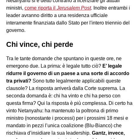
Netanyahu si è detto contrario a licenziare gli attuali
ministri,
come riporta il
Jerusalem Post
. Inoltre entrambi i
leader avranno diritto a una residenza ufficiale
interamente finanziata dallo Stato per l'intero triennio del
governo.
Chi vince, chi perde
Tra le tante domande che spuntano in queste ore, ne
emergono due. La prima: è legale tutto ciò?
E’ legale
ridurre il governo di un paese a una sorte di accordo
tra privati?
Sono tutte legalmente applicabili queste
clausole? La risposta arriverà dalla Corte suprema. La
seconda domanda è: chi ha vinto e chi ha perso con
questa firma? Qui la risposta è più complessa. Di certo ha
vinto Netanyahu: ha mantenuto la poltrona di primo
ministro (nonostante i processi) per i prossimi 18 mesi e
mandato in pezzi l’unica coalizione (Blu-Bianco) che
rischiava d’insidiare la sua leadership.
Gantz, invece,