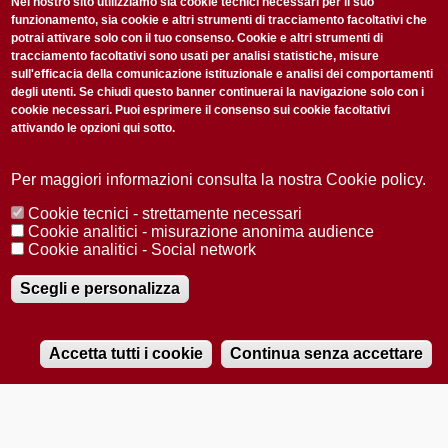
non perderti gli aggiornamenti della nostra newsletter
Nel nostro sito utilizziamo sia cookie tecnici necessari per il suo
funzionamento, sia cookie e altri strumenti di tracciamento facoltativi che
potrai attivare solo con il tuo consenso. Cookie e altri strumenti di
tracciamento facoltativi sono usati per analisi statistiche, misure
sull'efficacia della comunicazione istituzionale e analisi dei comportamenti
degli utenti. Se chiudi questo banner continuerai la navigazione solo con i
cookie necessari. Puoi esprimere il consenso sui cookie facoltativi
attivando le opzioni qui sotto.
Privacy Policy
Accetto la
ISCRIVITI
Per maggiori informazioni consulta la nostra Cookie policy.
Cookie tecnici - strettamente necessari
Redazione
Copyright
Privacy
Area stampa
Cookie analitici - misurazione anonima audience
Cookie analitici - Social network
© 2025 Università di Padova
Tutti i diritti riservati P.I. 00742430283 C.F. 80006480281
Registrazione presso il Tribunale di Padova n. 2097/2012 del 18 giugno
Scegli e personalizza
2012
Accetta tutti i cookie
Continua senza accettare
RADIOBUE.IT
Audio
Player