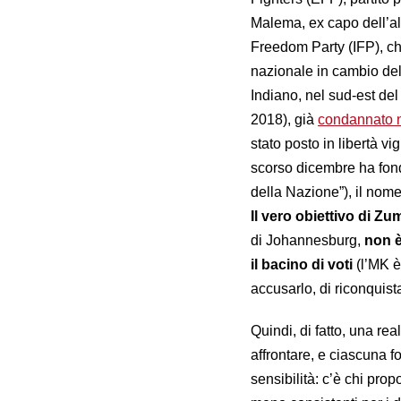
Malema, ex capo dell’al
Freedom Party (IFP), che
nazionale in cambio del
Indiano, nel sud-est del
2018), già
condannato 
stato posto in libertà vi
scorso dicembre ha fond
della Nazione”), il nome
Il vero obiettivo di Zu
di Johannesburg,
non è
il bacino di voti
(l’MK è
accusarlo, di riconquist
Quindi, di fatto, una re
affrontare, e ciascuna f
sensibilità: c’è chi pro