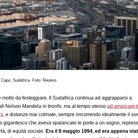
l Capo, Sudafrica. Foto: Reuters
è molto da festeggiare. Il Sudafrica continua ad aggrapparsi a
di Nelson Mandela in trionfo, ma al tempo stesso
ad arrancare t
ni
, e distanze mai colmate, sempre rincorrendo idealmente il sor
e gigantesco che aveva spalancato le porte a un sogno, repres
ertà, di equità sociale.
Era il 9 maggio 1994, ed era appena stat