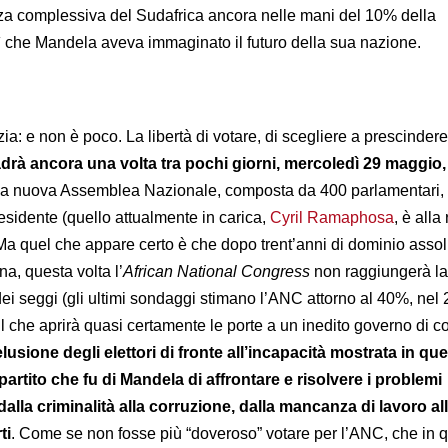
za complessiva del Sudafrica ancora nelle mani del 10% della
 che Mandela aveva immaginato il futuro della sua nazione.
ia: e non è poco. La libertà di votare, di scegliere a prescindere
rà ancora una volta tra pochi giorni, mercoledì 29 maggio, 
 la nuova Assemblea Nazionale, composta da 400 parlamentari, 
esidente (quello attualmente in carica,
Cyril Ramaphosa
, è alla
 quel che appare certo è che dopo trent’anni di dominio assol
na, questa volta l’
African
National Congress
non raggiungerà la
i seggi (gli ultimi sondaggi stimano l’ANC attorno al 40%, nel
il che aprirà quasi certamente le porte a un inedito governo di c
lusione degli elettori di fronte all’incapacità mostrata in que
artito che fu di Mandela di affrontare e risolvere i problemi
dalla criminalità alla corruzione, dalla mancanza di lavoro al
ti
. Come se non fosse più “doveroso” votare per l’ANC, che in q