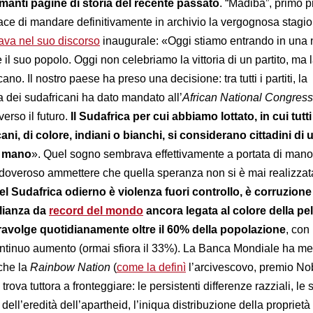
manti pagine di storia del recente passato
. “Madiba”, primo 
ace di mandare definitivamente in archivio la vergognosa stagi
lava nel suo discorso
inaugurale: «Oggi stiamo entrando in una
 il suo popolo. Oggi non celebriamo la vittoria di un partito, ma la
cano. Il nostro paese ha preso una decisione: tra tutti i partiti, la
dei sudafricani ha dato mandato all’
African
National Congress
verso il futuro.
Il Sudafrica per cui abbiamo lottato, in cui tutti 
cani, di colore, indiani o bianchi, si considerano cittadini di
i mano
». Quel sogno sembrava effettivamente a portata di man
è doveroso ammettere che quella speranza non si è mai realizzat
l Sudafrica odierno è violenza fuori controllo, è corruzione
lianza da
record del mondo
ancora legata al colore della pel
ravolge quotidianamente oltre il 60% della popolazione
, con
ontinuo aumento (ormai sfiora il 33%). La Banca Mondiale ha me
 che la
Rainbow Nation
(
come la definì
l’arcivescovo, premio Nob
ova tuttora a fronteggiare: le persistenti differenze razziali, le 
dell’eredità dell’apartheid, l’iniqua distribuzione della proprietà 