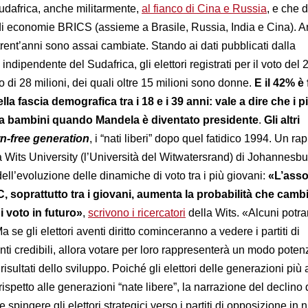
Sudafrica, anche militarmente,
al fianco di Cina e Russia
, e che 
i economie BRICS (assieme a Brasile, Russia, India e Cina). 
trent’anni sono assai cambiate. Stando ai dati pubblicati dalla
ndipendente del Sudafrica, gli elettori registrati per il voto del 
i 28 milioni, dei quali oltre 15 milioni sono donne.
E il 42% è
lla fascia demografica tra i 18 e i 39 anni: vale a dire che i p
a bambini quando Mandela è diventato presidente
.
Gli altri
n-free generation
, i “nati liberi” dopo quel fatidico 1994. Un ra
 Wits University (l’Università del Witwatersrand) di Johannesbu
 dell’evoluzione delle dinamiche di voto tra i più giovani:
«L’assot
C, soprattutto tra i giovani, aumenta la probabilità che cambi
 voto in futuro
»
,
scrivono i ricercatori
della Wits. «Alcuni potr
a se gli elettori aventi diritto cominceranno a vedere i partiti di
ti credibili, allora votare per loro rappresenterà un modo pote
 risultati dello sviluppo. Poiché gli elettori delle generazioni più
ispetto alle generazioni “nate libere”, la narrazione del declino
spingere gli elettori strategici verso i partiti di opposizione in