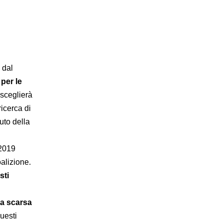
 dal
per le
sceglierà
 ricerca di
uto della
 2019
oalizione.
sti
la scarsa
uesti