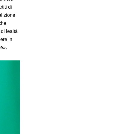
iti di
alizione
 che
di lealtà
ere in
re».