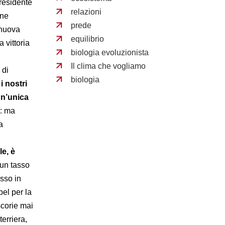
presidente
relazioni
one
prede
 nuova
equilibrio
 vittoria
biologia evoluzionista
Il clima che vogliamo
di
biologia
i nostri
 un’unica
o: ma
a
le, è
 un tasso
sso in
el per la
scorie mai
terriera,