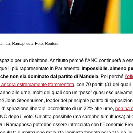
dafrica, Ramaphosa. Foto: Reuters
 spazio per un ribaltone. Anzitutto perché l’ANC continuerà a ess
nque il più rappresentato in Parlamento:
impossibile, almeno pe
 che non sia dominato dal partito di Mandela
. Poi perché
l’of
sta ancora estremamente frammentata
, con 70 partiti (31 dei quali
eranno alle urne, molti dei quali con un “peso” quasi esclusivame
hé John Steenhuisen, leader del principale partito di opposizion
d’ispirazione liberale, accreditato di un 22% alle urne,
non ha 
’ANC dopo il voto. Un’altra possibile (ma sarebbe tumultuosa) al
Cyril Ramaphosa potrebbe essere intrecciata con l’Economic Fr
populista d’ispirazione marxista-leninista fondato nel 2013 da Ju