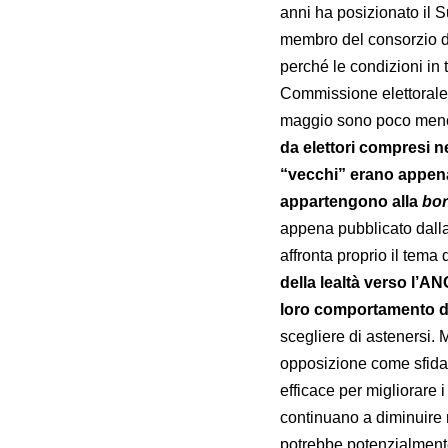
anni ha posizionato il 
membro del consorzio d
perché le condizioni in 
Commissione elettorale i
maggio sono poco meno d
da elettori compresi ne
“vecchi” erano appen
appartengono alla
bor
appena pubblicato dalla
affronta proprio il tema
della lealtà verso l’AN
loro comportamento di
scegliere di astenersi. M
opposizione come sfidan
efficace per migliorare i
continuano a diminuire r
potrebbe potenzialmente 