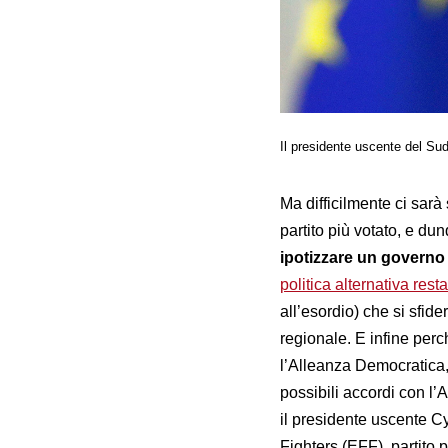
Il presidente uscente del Su
Ma difficilmente ci sarà
partito più votato, e du
ipotizzare un governo
politica alternativa re
all’esordio) che si sfid
regionale. E infine perc
l’Alleanza Democratica, 
possibili accordi con l
il presidente uscente 
Fighters (EFF), partito 