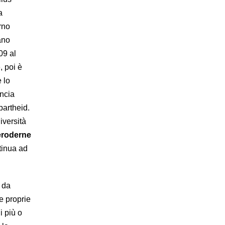
a
rno
ano
09 al
, poi è
e lo
ancia
partheid.
niversità
 eroderne
tinua ad
e da
e proprie
i più o