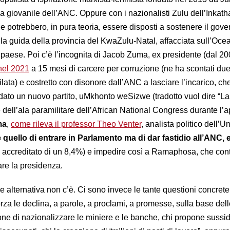
a giovanile dell’ANC. Oppure con i nazionalisti Zulu dell’Inkath
 potrebbero, in pura teoria, essere disposti a sostenere il gove
la guida della provincia del KwaZulu-Natal, affacciata sull’Oce
 paese. Poi c’è l’incognita di Jacob Zuma, ex presidente (dal 20
nel 2021
a 15 mesi di carcere per corruzione (ne ha scontati due
gilata) e costretto con disonore dall’ANC a lasciare l’incarico, ch
ato un nuovo partito, uMkhonto weSizwe (tradotto vuol dire “L
 dell’ala paramilitare dell’African National Congress durante l’a
ma
,
come rileva il professor Theo Venter
, analista politico dell’U
 quello di entrare in Parlamento ma di dar fastidio all’ANC,
 accreditato di un 8,4%) e impedire così a Ramaphosa, che con
are la presidenza.
ale alternativa non c’è. Ci sono invece le tante questioni concret
orza le declina, a parole, a proclami, a promesse, sulla base dell
pone di nazionalizzare le miniere e le banche, chi propone sussid