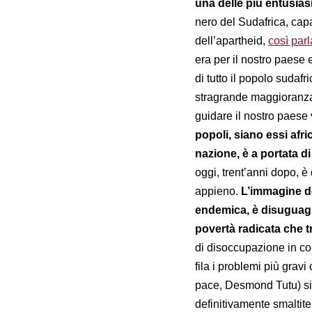
una delle più entusias
nero del Sudafrica, cap
dell’apartheid,
così par
era per il nostro paese e
di tutto il popolo sudafri
stragrande maggioranza 
guidare il nostro paese 
popoli, siano essi afri
nazione, è a portata d
oggi, trent’anni dopo, 
appieno.
L’immagine de
endemica, è disuguag
povertà radicata che t
di disoccupazione in c
fila i problemi più gravi
pace, Desmond Tutu) si tr
definitivamente smaltite 