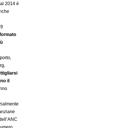
dal 2014 è
Anche
29
 formato
iù
pporto,
rg,
tigliarsi
no il
anno
nzialmente
 anziane
 dell’ANC
 numero