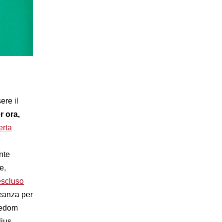
ere il
r ora,
ferta
nte
e,
escluso
leanza per
eedom
lius