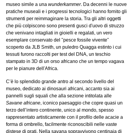
museo simile a una
wunderkammer
. Da decenni le nuove
pratiche museali e i progressi tecnologici hanno fornito gli
strumenti per reimmaginare la storia. Tra gli altri oggetti
che più colpiscono sono presenti gusci d'uovo di struzzo
che venivano intagliati in gioielli e regalati, un vero
esemplare conservato del "pesce fossile vivente"
scoperto da JLB Smith, un puledro Quagga estinto i cui
tessuti furono raccolti per test del DNA, un teschio
stampato in 3D di un orso africano che un tempo vagava
per le pianure dell'Africa.
C’è lo splendido grande antro al secondo livello del
museo, dedicato ai dinosauri africani, accanto sia ai
pannelli sugli squali che alla sezione intitolata alle
Savane africane
, iconico paesaggio che copre quasi un
terzo dell’intero continente, unico al mondo, spesso
rappresentato artisticamente con il profilo delle acacie a
forma di ombrello, facilmente riconoscibili nelle vaste
distese di prati. Nella savana sopravvivono centinaia di