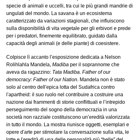
specie di animali e uccelli, tra cui le più grandi mandrie di
ungulati del mondo. La savana è un ecosistema
caratterizzato da variazioni stagionali, che influiscono
sulla disponibilità di vita vegetale per gli erbivori e prede
per i predatori, finemente equilibrato, guidato dalla
capacità degli animali (e delle piante) di coesistere.
Colpisce lì accanto l’esposizione dedicata a Nelson
Rolihlahla Mandela,
Madiba
per il soprannome che
aveva da ragazzino:
Tata Madiba. Father of our
democracy: Father of our Nation
. Mandela non è stato
solo al centro dell'epica lotta del Sudafrica contro
l'apartheid: il suo ruolo nel contribuire a costruire una
nazione dai frammenti di storie conflittuali e l’intrepido
perseguimento del sogno della democrazia in una
società non razziale costituiscono un’eredità valorizzata
in tutto il mondo. La mostra riunisce oggetti, esemplari e
opere d'arte per stimolare la conversazione sulla vita, le
lotte e l'eredità di una delle personalità più “belle” del