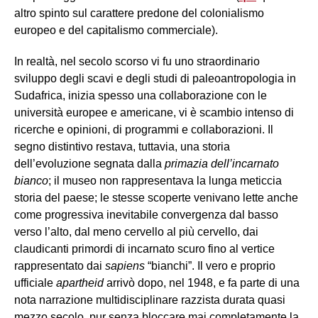
altro spinto sul carattere predone del colonialismo
europeo e del capitalismo commerciale).
In realtà, nel secolo scorso vi fu uno straordinario
sviluppo degli scavi e degli studi di paleoantropologia in
Sudafrica, inizia spesso una collaborazione con le
università europee e americane, vi è scambio intenso di
ricerche e opinioni, di programmi e collaborazioni. Il
segno distintivo restava, tuttavia, una storia
dell’evoluzione segnata dalla
primazia dell’incarnato
bianco
; il museo non rappresentava la lunga meticcia
storia del paese; le stesse scoperte venivano lette anche
come progressiva inevitabile convergenza dal basso
verso l’alto, dal meno cervello al più cervello, dai
claudicanti primordi di incarnato scuro fino al vertice
rappresentato dai
sapiens
“bianchi”. Il vero e proprio
ufficiale
apartheid
arrivò dopo, nel 1948, e fa parte di una
nota narrazione multidisciplinare razzista durata quasi
mezzo secolo, pur senza bloccare mai completamente la