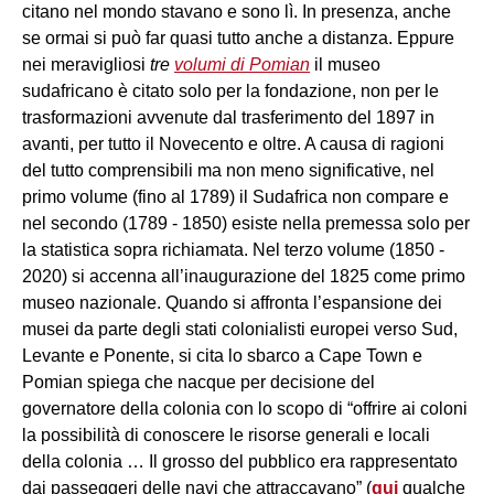
citano nel mondo stavano e sono lì. In presenza, anche
se ormai si può far quasi tutto anche a distanza. Eppure
nei meravigliosi
tre
volumi di Pomian
il museo
sudafricano è citato solo per la fondazione, non per le
trasformazioni avvenute dal trasferimento del 1897 in
avanti, per tutto il Novecento e oltre. A causa di ragioni
del tutto comprensibili ma non meno significative, nel
primo volume (fino al 1789) il Sudafrica non compare e
nel secondo (1789 - 1850) esiste nella premessa solo per
la statistica sopra richiamata. Nel terzo volume (1850 -
2020) si accenna all’inaugurazione del 1825 come primo
museo nazionale. Quando si affronta l’espansione dei
musei da parte degli stati colonialisti europei verso Sud,
Levante e Ponente, si cita lo sbarco a Cape Town e
Pomian spiega che nacque per decisione del
governatore della colonia con lo scopo di “offrire ai coloni
la possibilità di conoscere le risorse generali e locali
della colonia … Il grosso del pubblico era rappresentato
dai passeggeri delle navi che attraccavano” (
qui
qualche