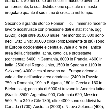
erano rari. Se nel corso dei secoli il museo e divenuto
onnipresente, la sua distribuzione spaziale e rimasta
irregolare quanto il suo ritmo di crescita nel tempo.
Secondo il grande storico Pomian, il cui immenso recente
lavoro ricostruisce con precisione dati e statistiche, oggi
(2020), degli oltre 85.000 musei nel mondo: 35.000 sono
negli Stati Uniti; 30.000 circa (probabilmente di più) sono
in Europa occidentale e centrale, vale a dire nell’antica
area della cristianità latina, cattolica e protestante
(concentrati 6400 in Germania, 6000 in Francia, 4600 in
Italia, 2500 nel Regno Unito, 1500 in Spagna e 1100 in
Svizzera); 4000 circa si trovano nell’Europa orientale,
vale a dire nell’antica area ortodossa (2400 in Russia,
750 in Romania, 190 in Bulgaria, 180 in Grecia e 160 in
Bielorussia); poco più di 6000 si trovano in America latina
(Brasile 3500, Argentina 900, Colombia 620, Messico
560, Perù 340 e Cile 180); oltre 4000 sono suddivisi tra
Canada (1700), Australia (2000) e Nuova Zelanda (400);