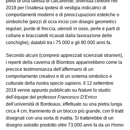
piedi di una falesia di calcarenite, divenuta celebre nel
2018 per l'inattesa ipotesi di vestigia indicatrici di
comportamenti moderni e di preoccupazioni estetiche o
simboliche (pezzi di ocra incisi con disegni geometrici
regolari, punte di freccia, utensili in osso, perle e parti di
collane e braccialetti ricavati dalla lavorazione delle
conchiglie), databili tra i 75 000 e gli 80 000 anni fa.
Secondo alcuni (compresi apprezzati scienziati stranieri),
i reperti della caverna di Blombos apparirebbero come la
precoce testimonianza dell'affermarsi di un
comportamento creativo e di un sistema simbolico e
culturale della nostra specie
sapiens
. Il 12 settembre
2018 venne appunto pubblicato su
Nature
lo studio
dell'équipe del professor
Francesco D'Errico
dell'università di Bordeaux, effettuato su una pietra lunga
circa 4 cm, frammento di un blocco più grande, con 9 tratti
disegnati con una sorta di matita. Si tratterebbe di un
disegno astratto prodotto oltre 73.000 anni fa da un
Homo