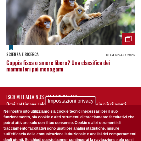
SCIENZA E RICERCA
10 GENNAIO 2026
Coppia fissa o amore libero? Una classifica dei
mammiferi più monogami
ISCRIVITI ALLA NOSTRA NEWSLETTER
Impostazioni privacy
Ogni settimana selezioniamo per te nostre storie più rilevanti:
non perderti gli aggiornamenti della nostra newsletter
Nel nostro sito utilizziamo sia cookie tecnici necessari per il suo
funzionamento, sia cookie e altri strumenti di tracciamento facoltativi che
potrai attivare solo con il tuo consenso. Cookie e altri strumenti di
tracciamento facoltativi sono usati per analisi statistiche, misure
sull'efficacia della comunicazione istituzionale e analisi dei comportamenti
degli utenti. Se chiudi questo banner continuerai la navigazione solo con i