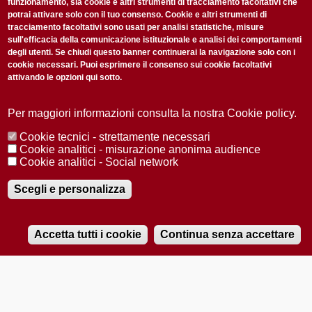
funzionamento, sia cookie e altri strumenti di tracciamento facoltativi che
potrai attivare solo con il tuo consenso. Cookie e altri strumenti di
tracciamento facoltativi sono usati per analisi statistiche, misure
sull'efficacia della comunicazione istituzionale e analisi dei comportamenti
degli utenti. Se chiudi questo banner continuerai la navigazione solo con i
cookie necessari. Puoi esprimere il consenso sui cookie facoltativi
attivando le opzioni qui sotto.
Privacy Policy
Accetto la
ISCRIVITI
Per maggiori informazioni consulta la nostra Cookie policy.
Cookie tecnici - strettamente necessari
Redazione
Copyright
Privacy
Area stampa
Cookie analitici - misurazione anonima audience
Cookie analitici - Social network
© 2025 Università di Padova
Tutti i diritti riservati P.I. 00742430283 C.F. 80006480281
Registrazione presso il Tribunale di Padova n. 2097/2012 del 18 giugno
Scegli e personalizza
2012
Accetta tutti i cookie
Continua senza accettare
RADIOBUE.IT
Audio
Player