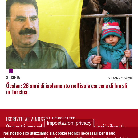
SOCIETÀ
2 MARZO 2026
Öcalan: 26 anni di isolamento nell'isola carcere di Imrali
in Turchia
ISCRIVITI ALLA NOSTRA NEWSLETTER
Impostazioni privacy
Ogni settimana selezioniamo per te nostre storie più rilevanti:
non perderti gli aggiornamenti della nostra newsletter
Nel nostro sito utilizziamo sia cookie tecnici necessari per il suo