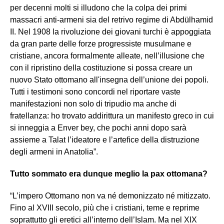
per decenni molti si illudono che la colpa dei primi
massacri anti-armeni sia del retrivo regime di Abdülhamid
II. Nel 1908 la rivoluzione dei giovani turchi è appoggiata
da gran parte delle forze progressiste musulmane e
cristiane, ancora formalmente alleate, nell’illusione che
con il ripristino della costituzione si possa creare un
nuovo Stato ottomano all'insegna dell’unione dei popoli.
Tutti i testimoni sono concordi nel riportare vaste
manifestazioni non solo di tripudio ma anche di
fratellanza: ho trovato addirittura un manifesto greco in cui
si inneggia a Enver bey, che pochi anni dopo sarà
assieme a Talat l’ideatore e l’artefice della distruzione
degli armeni in Anatolia”.
Tutto sommato era dunque meglio la pax ottomana?
“L’impero Ottomano non va né demonizzato né mitizzato.
Fino al XVIII secolo, più che i cristiani, teme e reprime
soprattutto gli eretici all’interno dell’Islam. Ma nel XIX