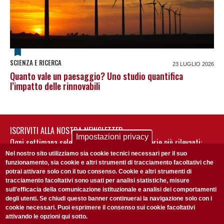
SCIENZA E RICERCA
23 LUGLIO 2026
Quanto vale un paesaggio? Uno studio quantifica
l’impatto delle rinnovabili
ISCRIVITI ALLA NOSTRA NEWSLETTER
Impostazioni privacy
Ogni settimana selezioniamo per te nostre storie più rilevanti:
non perderti gli aggiornamenti della nostra newsletter
Nel nostro sito utilizziamo sia cookie tecnici necessari per il suo
funzionamento, sia cookie e altri strumenti di tracciamento facoltativi che
potrai attivare solo con il tuo consenso. Cookie e altri strumenti di
tracciamento facoltativi sono usati per analisi statistiche, misure
sull'efficacia della comunicazione istituzionale e analisi dei comportamenti
degli utenti. Se chiudi questo banner continuerai la navigazione solo con i
cookie necessari. Puoi esprimere il consenso sui cookie facoltativi
attivando le opzioni qui sotto.
Privacy Policy
Accetto la