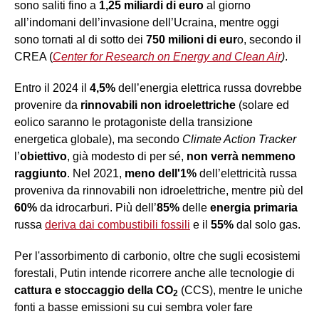
sono saliti fino a
1,25 miliardi di euro
al giorno
all’indomani dell’invasione dell’Ucraina, mentre oggi
sono tornati al di sotto dei
750 milioni di eur
o, secondo il
CREA (
Center for Research on Energy and Clean Air
)
.
Entro il 2024 il
4,5%
dell’energia elettrica russa dovrebbe
provenire da
rinnovabili non idroelettriche
(solare ed
eolico saranno le protagoniste della transizione
energetica globale), ma secondo
Climate Action Tracker
l’
obiettivo
, già modesto di per sé,
non verrà nemmeno
raggiunto
. Nel 2021,
meno dell'1%
dell’elettricità russa
proveniva da rinnovabili non idroelettriche, mentre più del
60%
da idrocarburi. Più dell’
85%
delle
energia primaria
russa
deriva dai combustibili fossili
e il
55%
dal solo gas.
Per l'assorbimento di carbonio, oltre che sugli ecosistemi
forestali, Putin intende ricorrere anche alle tecnologie di
cattura e stoccaggio della CO
(CCS), mentre le uniche
2
fonti a basse emissioni su cui sembra voler fare