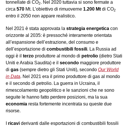
tonnellate di CO
. Nel 2020 tuttavia si sono fermate a
2
circa
570
Mt. L’obiettivo di rimuoverne
1.200
Mt
di CO
2
entro il 2050 non appare realistico.
Nel 2021 è stata approvata la
strategia energetica
con
orizzonte al 2035: è pressoché interamente orientata
all’espansione dell’estrazione, del consumo e
dell’esportazione di
combustibili fossili
. La Russia ad
oggi è il
terzo
produttore al mondo di
petrolio
(dietro Stati
Uniti e Arabia Saudita) e il
secondo
maggiore produttore
di
gas
(sempre dietro gli Stati Uniti), secondo
Our World
in Data
. Nel 2021 era il primo produttore di gas al mondo
e il secondo di petrolio. La guerra in Ucraina, il
rimescolamento geopolitico e le sanzioni che ne sono
seguite le hanno fatto perdere posizioni, ma la sua
economia
resta fortemente incentrata su queste due
risorse.
I
ricavi
derivanti dalle esportazioni di combustibili fossili