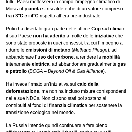
tutti i Paesi mettessero in campo l’impegno climatico di
Mosca il
pianeta
si riscalderebbe di un valore compreso
tra i 3°C e i 4°C
rispetto all’era pre-industriale.
Putin ha disertato gran parte delle ultime
Cop sul clima
e
il suo Paese
non ha aderito
a molte delle
iniziative
che
sono state proposte in quei consessi, tra cui l’impegno a
ridurre le
emissioni di metano
(
Methane Pledge
), ad
abbandonare l’
uso del carbone
, a rendere la
mobilità
interamente
elettrica
, ad abbandonare gradualmente
gas
e petrolio
(
BOGA – Beyond Oil & Gas Alliance
).
Ha invece firmato un’iniziativa sul
calo della
deforestazione
, ma non ha incluso misure corrispondenti
nelle sue NDCs. Non ci sono stati poi sostanziali
contribuiti ai fondi di
finanzia climatic
a per sostenere la
transizione ecologica nel mondo.
La Russia intende quindi continuare a fare pieno