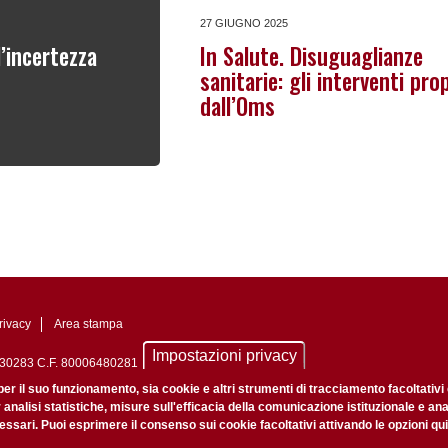
27 GIUGNO 2025
l’incertezza
In Salute. Disuguaglianze
sanitarie: gli interventi pro
dall’Oms
rivacy
Area stampa
Impostazioni privacy
0742430283 C.F. 80006480281
nale di Padova n. 2097/2012 del 18 giugno 2012
per il suo funzionamento, sia cookie e altri strumenti di tracciamento facoltativi
r analisi statistiche, misure sull'efficacia della comunicazione istituzionale e an
ssari. Puoi esprimere il consenso sui cookie facoltativi attivando le opzioni qui