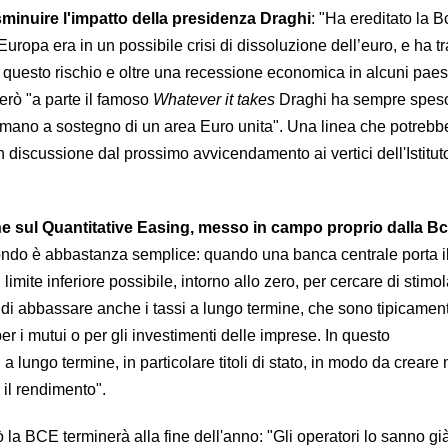
minuire l'impatto della presidenza Draghi
: "Ha ereditato la B
Europa era in un possibile crisi di dissoluzione dell’euro, e ha t
e questo rischio e oltre una recessione economica in alcuni paes
erò "a parte il famoso
Whatever it takes
Draghi ha sempre speso
 umano a sostegno di un area Euro unita". Una linea che potreb
 discussione dal prossimo avvicendamento ai vertici dell'Istitut
he sul Quantitative Easing, messo in campo proprio dalla Bc
 fondo è abbastanza semplice: quando una banca centrale porta il
 limite inferiore possibile, intorno allo zero, per cercare di stimo
di abbassare anche i tassi a lungo termine, che sono tipicamente
r i mutui o per gli investimenti delle imprese. In questo
i a lungo termine, in particolare titoli di stato, in modo da creare
l rendimento".
a BCE terminerà alla fine dell'anno: "Gli operatori lo sanno gi