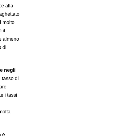
ce alla
raghettato
i molto
 il
be almeno
o di
e negli
 tasso di
lare
 i tassi
 molta
à e