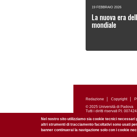
19 FEBBRAIO 2026
La nuova era del
mondiale
Redazione
Copyright
P
© 2025 Università di Padova
Tutti i diritti riservati P.I. 0
Registrazione presso il Tribu
Nel nostro sito utilizziamo sia cookie tecnici necessari 
altri strumenti di tracciamento facoltativi sono usati pe
banner continuerai la navigazione solo con i cookie nece