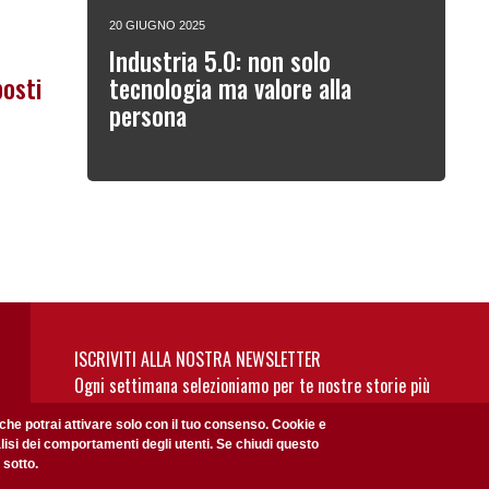
20 GIUGNO 2025
Industria 5.0: non solo
posti
tecnologia ma valore alla
persona
ISCRIVITI ALLA NOSTRA NEWSLETTER
Ogni settimana selezioniamo per te nostre storie più
rilevanti: non perderti gli aggiornamenti della nostra
 che potrai attivare solo con il tuo consenso. Cookie e
newsletter
alisi dei comportamenti degli utenti. Se chiudi questo
 sotto.