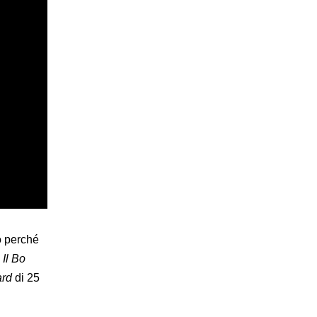
o perché
a
Il Bo
ard
di 25