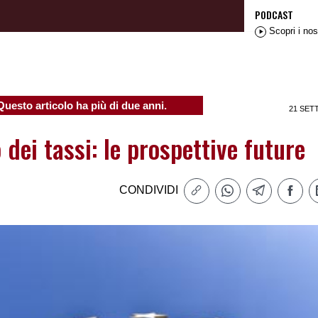
PODCAST
Scopri i nos
Questo articolo ha più di due anni.
21 SET
o dei tassi: le prospettive future
CONDIVIDI