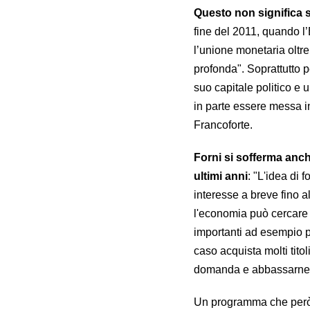
Questo non significa s
fine del 2011, quando l’
l’unione monetaria oltr
profonda". Soprattutto p
suo capitale politico e
in parte essere messa in
Francoforte.
Forni si sofferma anc
ultimi anni
: "L'idea di
interesse a breve fino al
l'economia può cercare 
importanti ad esempio pe
caso acquista molti titol
domanda e abbassarne i
Un programma che però l