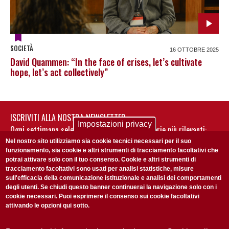
SOCIETÀ
16 OTTOBRE 2025
David Quammen: “In the face of crises, let’s cultivate
hope, let’s act collectively”
ISCRIVITI ALLA NOSTRA NEWSLETTER
Impostazioni privacy
Ogni settimana selezioniamo per te nostre storie più rilevanti:
non perderti gli aggiornamenti della nostra newsletter
Nel nostro sito utilizziamo sia cookie tecnici necessari per il suo
funzionamento, sia cookie e altri strumenti di tracciamento facoltativi che
potrai attivare solo con il tuo consenso. Cookie e altri strumenti di
tracciamento facoltativi sono usati per analisi statistiche, misure
sull'efficacia della comunicazione istituzionale e analisi dei comportamenti
degli utenti. Se chiudi questo banner continuerai la navigazione solo con i
cookie necessari. Puoi esprimere il consenso sui cookie facoltativi
attivando le opzioni qui sotto.
Privacy Policy
Accetto la
ISCRIVITI