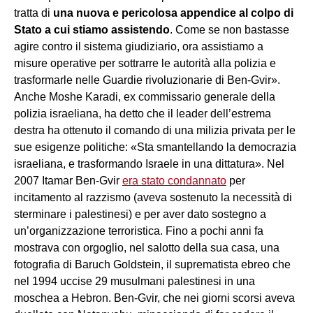
tratta di
una nuova e pericolosa appendice al colpo di
Stato a cui stiamo assistendo
. Come se non bastasse
agire contro il sistema giudiziario, ora assistiamo a
misure operative per sottrarre le autorità alla polizia e
trasformarle nelle Guardie rivoluzionarie di Ben-Gvir».
Anche Moshe Karadi, ex commissario generale della
polizia israeliana, ha detto che il leader dell’estrema
destra ha ottenuto il comando di una milizia privata per le
sue esigenze politiche: «Sta smantellando la democrazia
israeliana, e trasformando Israele in una dittatura». Nel
2007 Itamar Ben-Gvir
era stato condannato
per
incitamento al razzismo (aveva sostenuto la necessità di
sterminare i palestinesi) e per aver dato sostegno a
un’organizzazione terroristica. Fino a pochi anni fa
mostrava con orgoglio, nel salotto della sua casa, una
fotografia di Baruch Goldstein, il suprematista ebreo che
nel 1994 uccise 29 musulmani palestinesi in una
moschea a Hebron. Ben-Gvir, che nei giorni scorsi aveva