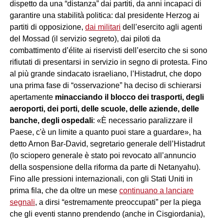
dispetto da una “distanza” dai partiti, da anni incapaci di
garantire una stabilità politica: dal presidente Herzog ai
partiti di opposizione,
dai militari
dell’esercito agli agenti
del Mossad (il servizio segreto), dai piloti da
combattimento d’élite ai riservisti dell’esercito che si sono
rifiutati di presentarsi in servizio in segno di protesta. Fino
al più grande sindacato israeliano, l’Histadrut, che dopo
una prima fase di “osservazione” ha deciso di schierarsi
apertamente
minacciando il blocco dei trasporti, degli
aeroporti, dei porti, delle scuole, delle aziende, delle
banche, degli ospedali
: «È necessario paralizzare il
Paese, c'è un limite a quanto puoi stare a guardare», ha
detto Arnon Bar-David, segretario generale dell’Histadrut
(lo sciopero generale è stato poi revocato all’annuncio
della sospensione della riforma da parte di Netanyahu).
Fino alle pressioni internazionali, con gli Stati Uniti in
prima fila, che da oltre un mese
continuano a lanciare
segnali
, a dirsi “estremamente preoccupati” per la piega
che gli eventi stanno prendendo (anche in Cisgiordania),