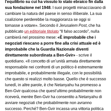
l’equilibrio su cui ha vissuto lo stato ebraico fin dalla
sua fondazione nel 1948
. I suoi progetti minacciavano di
cambiare la natura del paese in senso illiberale. La sua
coalizione perderebbe la maggioranza se oggi si
tornasse a votare». Secondo il
Jerusalem Post
, che ha
pubblicato
un editoriale titolato
“Il falso accordo”, nulla
cambierà nel prossimo mese:
«È improbabile che i
negoziati riescano a porre fine alla crisi attuale ed è
improbabile che la Guardia Nazionale diventi
direttamente subordinata a Ben-Gvir»
- scrive il
quotidiano. «Il concetto di un’unità armata direttamente
responsabile nei confronti di un politico è estremamente
improbabile, e probabilmente illegale, con le possibilità
che questo si realizzi molto basse. Quello che è successo
lunedì, in altre parole, è che Netanyahu ha promesso a
Ben-Gvir qualcosa che quest’ultimo probabilmente non
riceverà, mentre Ben-Gvir ha consentito a Netanyahu di
avviare negoziati che probabilmente non avranno
successo. Perché? Ben-Gvir incassa una vittoria politica