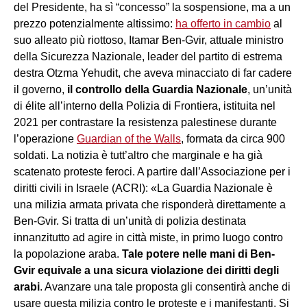
del Presidente, ha sì “concesso” la sospensione, ma a un
prezzo potenzialmente altissimo:
ha offerto in cambio
al
suo alleato più riottoso, Itamar Ben-Gvir, attuale ministro
della Sicurezza Nazionale, leader del partito di estrema
destra Otzma Yehudit, che aveva minacciato di far cadere
il governo,
il controllo della Guardia Nazionale
, un’unità
di élite all’interno della Polizia di Frontiera, istituita nel
2021 per contrastare la resistenza palestinese durante
l’operazione
Guardian of the Walls
, formata da circa 900
soldati. La notizia è tutt’altro che marginale e ha già
scatenato proteste feroci. A partire dall’Associazione per i
diritti civili in Israele (ACRI): «La Guardia Nazionale è
una milizia armata privata che risponderà direttamente a
Ben-Gvir. Si tratta di un’unità di polizia destinata
innanzitutto ad agire in città miste, in primo luogo contro
la popolazione araba.
Tale potere nelle mani di Ben-
Gvir equivale a una sicura violazione dei diritti degli
arabi
. Avanzare una tale proposta gli consentirà anche di
usare questa milizia contro le proteste e i manifestanti. Si