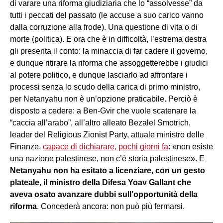
di varare una riforma giudiziaria che lo “assolvesse” da
tutti i peccati del passato (le accuse a suo carico vanno
dalla corruzione alla frode). Una questione di vita o di
morte (politica). E ora che è in difficoltà, l’estrema destra
gli presenta il conto: la minaccia di far cadere il governo,
e dunque ritirare la riforma che assoggetterebbe i giudici
al potere politico, e dunque lasciarlo ad affrontare i
processi senza lo scudo della carica di primo ministro,
per Netanyahu non è un’opzione praticabile. Perciò è
disposto a cedere: a Ben-Gvir che vuole scatenare la
“caccia all’arabo”, all’altro alleato Bezalel Smotrich,
leader del Religious Zionist Party, attuale ministro delle
Finanze,
capace di dichiarare, pochi giorni fa
: «non esiste
una nazione palestinese, non c’è storia palestinese». E
Netanyahu non ha esitato a licenziare, con un gesto
plateale, il ministro della Difesa Yoav Gallant che
aveva osato avanzare dubbi sull’opportunità della
riforma
. Concederà ancora: non può più fermarsi.