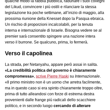
qualche modo la rabbia pubblica, radunare i suoi colleghi
del Likud, convincere i più ostili e rilanciare la stessa
legislazione tra poche settimane, all’inizio di maggio, alla
prossima riunione della Knesset dopo la Pasqua ebraica.
Un rischio di proporzioni incalcolabili, per la tenuta
interna e internazionale di Israele. Bisogna vedere se al
premier sarà consentito spingere una nazione intera
verso il burrone. Se qualcuno, prima, lo fermerà.
Verso il capolinea
La strada, per Netanyahu, appare però assai in salita.
«La credibilità politica del governo è chiaramente
compromessa»
,
scrive Pierre Haski
su
Internazionale
.
«Il primo ministro non è un uomo che arretra facilmente,
ma in questo caso si era spinto chiaramente troppo oltre,
prima di tutto alleandosi con forze di estrema destra
provenienti dalle frange più radicali dello scacchiere
politico, e in secondo luogo
cercando di alterare