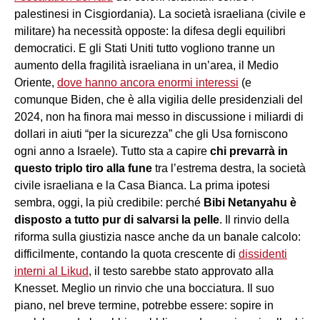
palestinesi in Cisgiordania). La società israeliana (civile e
militare) ha necessità opposte: la difesa degli equilibri
democratici. E gli Stati Uniti tutto vogliono tranne un
aumento della fragilità israeliana in un’area, il Medio
Oriente,
dove hanno ancora enormi interessi
(e
comunque Biden, che è alla vigilia delle presidenziali del
2024, non ha finora mai messo in discussione i miliardi di
dollari in aiuti “per la sicurezza” che gli Usa forniscono
ogni anno a Israele). Tutto sta a capire
chi prevarrà in
questo triplo tiro alla fune
tra l’estrema destra, la società
civile israeliana e la Casa Bianca. La prima ipotesi
sembra, oggi, la più credibile: perché
Bibi Netanyahu è
disposto a tutto pur di salvarsi la pelle
. Il rinvio della
riforma sulla giustizia nasce anche da un banale calcolo:
difficilmente, contando la quota crescente di
dissidenti
interni al Likud
, il testo sarebbe stato approvato alla
Knesset. Meglio un rinvio che una bocciatura. Il suo
piano, nel breve termine, potrebbe essere: sopire in