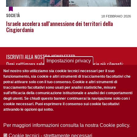
SOCIETÀ
18 FEBBRAIO 2026
Israele accelera sull’annessione dei territori della
Cisgiordania
ISCRIVITI ALLA NOSTRA NEWSLETTER
Impostazioni privacy
Ogni settimana selezioniamo per te nostre storie più rilevanti:
non perderti gli aggiornamenti della nostra newsletter
Nel nostro sito utilizziamo sia cookie tecnici necessari per il suo
funzionamento, sia cookie e altri strumenti di tracciamento facoltativi che
potrai attivare solo con il tuo consenso. Cookie e altri strumenti di
tracciamento facoltativi sono usati per analisi statistiche, misure
sull'efficacia della comunicazione istituzionale e analisi dei comportamenti
degli utenti. Se chiudi questo banner continuerai la navigazione solo con i
cookie necessari. Puoi esprimere il consenso sui cookie facoltativi
attivando le opzioni qui sotto.
Privacy Policy
Accetto la
ISCRIVITI
Per maggiori informazioni consulta la nostra Cookie policy.
Cookie tecnici - strettamente necessari