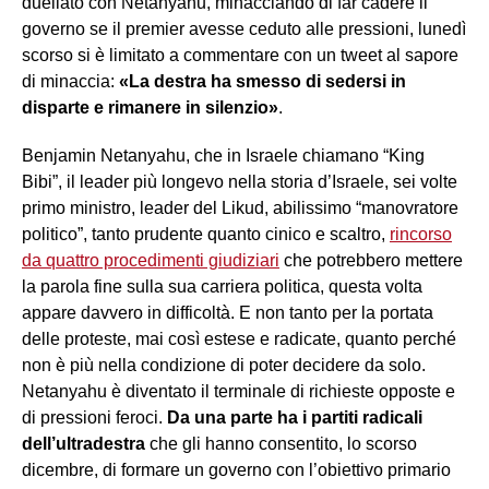
duellato con Netanyahu, minacciando di far cadere il
governo se il premier avesse ceduto alle pressioni, lunedì
scorso si è limitato a commentare con un tweet al sapore
di minaccia:
«La destra ha smesso di sedersi in
disparte e rimanere in silenzio
»
.
Benjamin Netanyahu, che in Israele chiamano “King
Bibi”, il leader più longevo nella storia d’Israele, sei volte
primo ministro, leader del Likud, abilissimo “manovratore
politico”, tanto prudente quanto cinico e scaltro,
rincorso
da quattro procedimenti giudiziari
che potrebbero mettere
la parola fine sulla sua carriera politica, questa volta
appare davvero in difficoltà. E non tanto per la portata
delle proteste, mai così estese e radicate, quanto perché
non è più nella condizione di poter decidere da solo.
Netanyahu è diventato il terminale di richieste opposte e
di pressioni feroci.
Da una parte ha i partiti radicali
dell’ultradestra
che gli hanno consentito, lo scorso
dicembre, di formare un governo con l’obiettivo primario