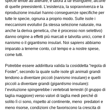
specie tende ad alterare, e talora a far estinguere, alcune
di quelle preesistenti. L’esistenza, la sopravvivenza e la
riproduzione insulari hanno conseguenze specifiche per
tutte le specie, ognuna a proprio modo. Sulle isole i
meccanismi evolutivi (la stessa selezione naturale, ma
anche la deriva genetica, che è processo non selettivo)
danno origine a effetti più marcati e talvolta unici, come il
nanismo o il gigantismo insulari. Noi
sapiens
abbiamo
imparato a tenerne conto, col tempo e a nostre spese,
come tutti.
Potrebbe essere addirittura valida la cosiddetta “regola di
Foster”, secondo la quale sulle isole gli animali grandi
tendono a diventare piccoli (
nanismo
insulare) e quelli
piccoli a diventare grandi (
gigantismo
insulare):
l’evoluzione spingerebbe i vertebrati terrestri (il gruppo di
taglia maggiore) verso valori di taglia medi perché di
solito lì ci sono, rispetto al continente, meno predatori e
meno risorse, condizioni che favoriscono la crescita di