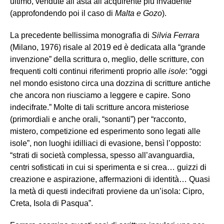
ultimo, vendute all’asta all’acquirente più invadente”
(approfondendo poi il caso di
Malta e Gozo
).
La precedente bellissima monografia di
Silvia Ferrara
(Milano, 1976) risale al 2019 ed è dedicata alla “grande
invenzione” della scrittura o, meglio, delle scritture, con
frequenti colti continui riferimenti proprio alle
isole
: “oggi
nel mondo esistono circa una dozzina di scritture antiche
che ancora non riusciamo a leggere e capire. Sono
indecifrate.” Molte di tali scritture ancora misteriose
(primordiali e anche orali, “sonanti”) per “racconto,
mistero, competizione ed esperimento sono legati alle
isole”, non luoghi idilliaci di evasione, bensì l’opposto:
“strati di società complessa, spesso all’avanguardia,
centri sofisticati in cui si sperimenta e si crea… guizzi di
creazione e aspirazione, affermazioni di identità… Quasi
la metà di questi indecifrati proviene da un’isola: Cipro,
Creta, Isola di Pasqua”.