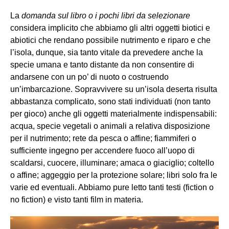
La
domanda sul libro o i pochi libri da selezionare
considera implicito che abbiamo gli altri oggetti biotici e
abiotici che rendano possibile nutrimento e riparo e che
l’isola, dunque, sia tanto vitale da prevedere anche la
specie umana e tanto distante da non consentire di
andarsene con un po’ di nuoto o costruendo
un’imbarcazione. Sopravvivere su un’isola deserta risulta
abbastanza complicato, sono stati individuati (non tanto
per gioco) anche gli oggetti materialmente indispensabili:
acqua, specie vegetali o animali a relativa disposizione
per il nutrimento; rete da pesca o affine; fiammiferi o
sufficiente ingegno per accendere fuoco all’uopo di
scaldarsi, cuocere, illuminare; amaca o giaciglio; coltello
o affine; aggeggio per la protezione solare; libri solo fra le
varie ed eventuali. Abbiamo pure letto tanti testi (fiction o
no fiction) e visto tanti film in materia.