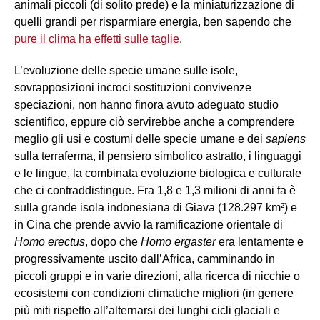
animali piccoli (di solito prede) e la miniaturizzazione di
quelli grandi per risparmiare energia, ben sapendo che
pure il clima ha effetti sulle taglie
.
L’evoluzione delle specie umane sulle isole,
sovrapposizioni incroci sostituzioni convivenze
speciazioni, non hanno finora avuto adeguato studio
scientifico, eppure ciò servirebbe anche a comprendere
meglio gli usi e costumi delle specie umane e dei
sapiens
sulla terraferma, il pensiero simbolico astratto, i linguaggi
e le lingue, la combinata evoluzione biologica e culturale
che ci contraddistingue. Fra 1,8 e 1,3 milioni di anni fa è
sulla grande isola indonesiana di Giava (128.297 km²) e
in Cina che prende avvio la ramificazione orientale di
Homo erectus
, dopo che
Homo ergaster
era lentamente e
progressivamente uscito dall’Africa, camminando in
piccoli gruppi e in varie direzioni, alla ricerca di nicchie o
ecosistemi con condizioni climatiche migliori (in genere
più miti rispetto all’alternarsi dei lunghi cicli glaciali e