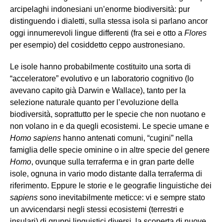
arcipelaghi indonesiani un’enorme biodiversità: pur
distinguendo i dialetti, sulla stessa isola si parlano ancor
oggi innumerevoli lingue differenti (fra sei e otto a
Flores
per esempio) del cosiddetto ceppo austronesiano.
Le isole hanno probabilmente costituito una sorta di
“acceleratore” evolutivo e un laboratorio cognitivo (lo
avevano capito già Darwin e Wallace), tanto per la
selezione naturale quanto per l’evoluzione della
biodiversità, soprattutto per le specie che non nuotano e
non volano in e da quegli ecosistemi. Le specie umane e
Homo sapiens
hanno antenati comuni, “cugini” nella
famiglia delle specie ominine o in altre specie del genere
Homo
,
ovunque sulla terraferma e in gran parte delle
isole, ognuna in vario modo distante dalla terraferma di
riferimento. Eppure le storie e le geografie linguistiche dei
sapiens
sono inevitabilmente meticce: vi e sempre stato
un avvicendarsi negli stessi ecosistemi (terrestri e
insulari) di gruppi linguistici diversi, la scoperta di nuove