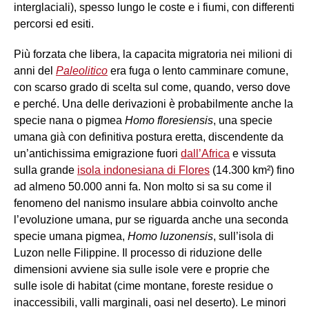
interglaciali), spesso lungo le coste e i fiumi, con differenti
percorsi ed esiti.
Più forzata che libera, la capacita migratoria nei milioni di
anni del
Paleolitico
era fuga o lento camminare comune,
con scarso grado di scelta sul come, quando, verso dove
e perché. Una delle derivazioni è probabilmente anche la
specie nana o pigmea
Homo floresiensis
, una specie
umana già con definitiva postura eretta, discendente da
un’antichissima emigrazione fuori
dall’Africa
e vissuta
sulla grande
isola indonesiana di Flores
(14.300 km²) fino
ad almeno 50.000 anni fa. Non molto si sa su come il
fenomeno del nanismo insulare abbia coinvolto anche
l’evoluzione umana, pur se riguarda anche una seconda
specie umana pigmea,
Homo luzonensis
, sull’isola di
Luzon nelle Filippine. Il processo di riduzione delle
dimensioni avviene sia sulle isole vere e proprie che
sulle isole di habitat (cime montane, foreste residue o
inaccessibili, valli marginali, oasi nel deserto). Le minori