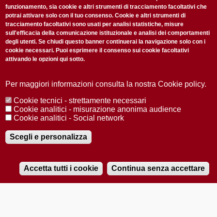
funzionamento, sia cookie e altri strumenti di tracciamento facoltativi che
potrai attivare solo con il tuo consenso. Cookie e altri strumenti di
tracciamento facoltativi sono usati per analisi statistiche, misure
sull'efficacia della comunicazione istituzionale e analisi dei comportamenti
degli utenti. Se chiudi questo banner continuerai la navigazione solo con i
cookie necessari. Puoi esprimere il consenso sui cookie facoltativi
attivando le opzioni qui sotto.
Privacy Policy
Accetto la
ISCRIVITI
Per maggiori informazioni consulta la nostra Cookie policy.
Cookie tecnici - strettamente necessari
Redazione
Copyright
Privacy
Area stampa
Cookie analitici - misurazione anonima audience
Cookie analitici - Social network
© 2025 Università di Padova
Tutti i diritti riservati P.I. 00742430283 C.F. 80006480281
Registrazione presso il Tribunale di Padova n. 2097/2012 del 18 giugno
Scegli e personalizza
2012
Accetta tutti i cookie
Continua senza accettare
RADIOBUE.IT
Audio
Player