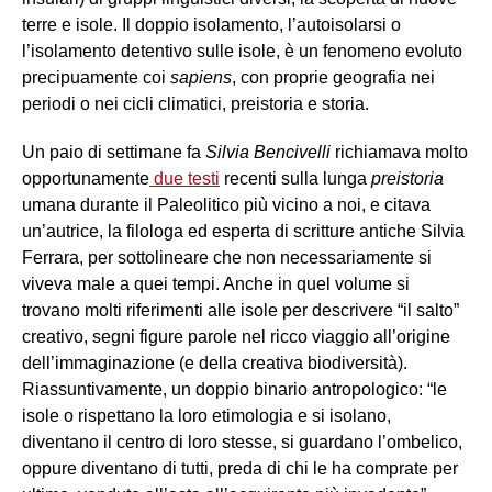
terre e isole. Il doppio isolamento, l’autoisolarsi o
l’isolamento detentivo sulle isole, è un fenomeno evoluto
precipuamente coi
sapiens
, con proprie geografia nei
periodi o nei cicli climatici, preistoria e storia.
Un paio di settimane fa
Silvia Bencivelli
richiamava molto
opportunamente
due testi
recenti sulla lunga
preistoria
umana durante il Paleolitico più vicino a noi, e citava
un’autrice, la filologa ed esperta di scritture antiche Silvia
Ferrara, per sottolineare che non necessariamente si
viveva male a quei tempi. Anche in quel volume si
trovano molti riferimenti alle isole per descrivere “il salto”
creativo, segni figure parole nel ricco viaggio all’origine
dell’immaginazione (e della creativa biodiversità).
Riassuntivamente, un doppio binario antropologico: “le
isole o rispettano la loro etimologia e si isolano,
diventano il centro di loro stesse, si guardano l’ombelico,
oppure diventano di tutti, preda di chi le ha comprate per