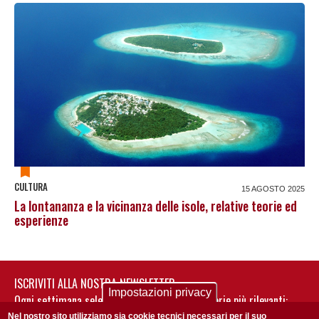
CULTURA
15 AGOSTO 2025
La lontananza e la vicinanza delle isole, relative teorie ed
esperienze
ISCRIVITI ALLA NOSTRA NEWSLETTER
Impostazioni privacy
Ogni settimana selezioniamo per te nostre storie più rilevanti:
non perderti gli aggiornamenti della nostra newsletter
Nel nostro sito utilizziamo sia cookie tecnici necessari per il suo