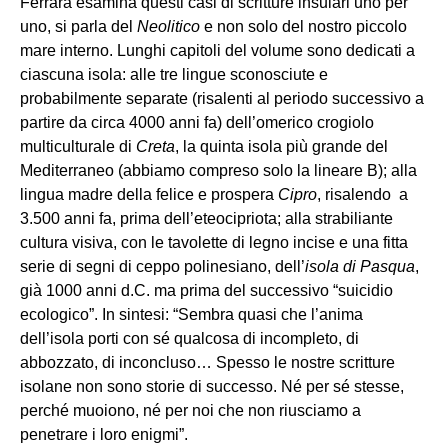
Ferrara esamina questi casi di scritture insulari uno per
uno, si parla del
Neolitico
e non solo del nostro piccolo
mare interno. Lunghi capitoli del volume sono dedicati a
ciascuna isola: alle tre lingue sconosciute e
probabilmente separate (risalenti al periodo successivo a
partire da circa 4000 anni fa) dell’omerico crogiolo
multiculturale di
Creta
, la quinta isola più grande del
Mediterraneo (abbiamo compreso solo la lineare B); alla
lingua madre della felice e prospera
Cipro
, risalendo a
3.500 anni fa, prima dell’eteocipriota; alla strabiliante
cultura visiva, con le tavolette di legno incise e una fitta
serie di segni di ceppo polinesiano, dell’
isola di Pasqua
,
già 1000 anni d.C. ma prima del successivo “suicidio
ecologico”. In sintesi: “Sembra quasi che l’anima
dell’isola porti con sé qualcosa di incompleto, di
abbozzato, di inconcluso… Spesso le nostre scritture
isolane non sono storie di successo. Né per sé stesse,
perché muoiono, né per noi che non riusciamo a
penetrare i loro enigmi”.