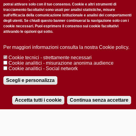
potrai attivare solo con il tuo consenso. Cookie e altri strumenti di
tracciamento facoltativi sono usati per analisi statistiche, misure
sull'efficacia della comunicazione istituzionale e analisi dei comportamenti
degli utenti. Se chiudi questo banner continuerai la navigazione solo con i
cookie necessari. Puoi esprimere il consenso sui cookie facoltativi
attivando le opzioni qui sotto.
Privacy Policy
Accetto la
ISCRIVITI
Per maggiori informazioni consulta la nostra Cookie policy.
Cookie tecnici - strettamente necessari
Redazione
Copyright
Privacy
Area stampa
Cookie analitici - misurazione anonima audience
Cookie analitici - Social network
© 2025 Università di Padova
Tutti i diritti riservati P.I. 00742430283 C.F. 80006480281
Registrazione presso il Tribunale di Padova n. 2097/2012 del 18 giugno
Scegli e personalizza
2012
Accetta tutti i cookie
Continua senza accettare
RADIOBUE.IT
Audio
Player