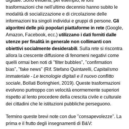
digitale. Sono evidenti, per esempio, le forti
trasformazioni che nell'ultimo decennio hanno subito le
modalità di socializzazione e di circolazione delle
informazioni tra singoli individui e gruppi di persone.
Gli
algoritmi delle più popolari piattaforme in rete
(Google,
Amazon, Facebook, ecc.)
utilizzano i dati forniti dalle
utenze per finalità in generale non collimanti con
obiettivi socialmente desiderabili
. Sulla rete si riscontra
allora la crescente diffusione di fenomeni negativi come
quelli ormai ben noti di "filter bubbles", "confirmation
bias", "fake news" (Rif. Stefano Quintarelli,
Capitalismo
immateriale - Le tecnologie digitali e il nuovo conflitto
sociale
, Bollati Boringhieri, 2019). Queste trasformazioni
evolvono purtroppo con velocità enormemente superiori
rispetto al lento procedere della crescita civile e culturale
dei cittadini che le istituzioni pubbliche perseguono.
Termino queste brevi note con due "consapevolezze". La
prima e il frutto degli insegnamenti di B&V: