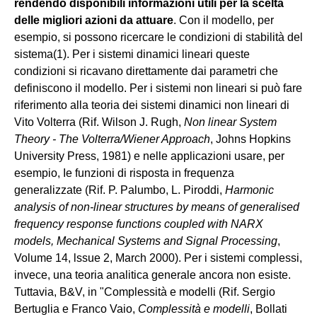
rendendo disponibili informazioni utili per la scelta
delle migliori azioni da attuare
. Con il modello, per
esempio, si possono ricercare le condizioni di stabilità del
sistema(1). Per i sistemi dinamici lineari queste
condizioni si ricavano direttamente dai parametri che
definiscono il modello. Per i sistemi non lineari si può fare
riferimento alla teoria dei sistemi dinamici non lineari di
Vito Volterra (Rif. Wilson J. Rugh,
Non linear System
Theory - The Volterra/Wiener Approach
, Johns Hopkins
University Press, 1981) e nelle applicazioni usare, per
esempio, Ie funzioni di risposta in frequenza
generalizzate (Rif. P. Palumbo, L. Piroddi,
Harmonic
analysis of non-linear structures by means of generalised
frequency response functions coupled with NARX
models, Mechanical Systems and Signal Processing
,
Volume 14, lssue 2, March 2000). Per i sistemi complessi,
invece, una teoria analitica generale ancora non esiste.
Tuttavia, B&V, in "Complessità e modelli (Rif. Sergio
Bertuglia e Franco Vaio,
Complessità e modelli
, Bollati