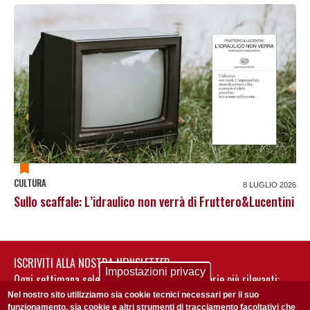
CULTURA
8 LUGLIO 2026
Sullo scaffale: L’idraulico non verrà di Fruttero&Lucentini
ISCRIVITI ALLA NOSTRA NEWSLETTER
Impostazioni privacy
Ogni settimana selezioniamo per te nostre storie più rilevanti:
non perderti gli aggiornamenti della nostra newsletter
Nel nostro sito utilizziamo sia cookie tecnici necessari per il suo
funzionamento, sia cookie e altri strumenti di tracciamento facoltativi che