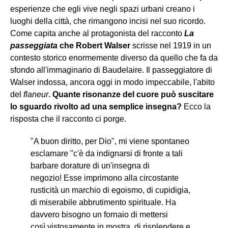
esperienze che egli vive negli spazi urbani creano i
luoghi della città, che rimangono incisi nel suo ricordo.
Come capita anche al protagonista del racconto
La
passeggiata
che Robert Walser
scrisse nel 1919 in un
contesto storico enormemente diverso da quello che fa da
sfondo all'immaginario di Baudelaire. Il passeggiatore di
Walser indossa, ancora oggi in modo impeccabile, l'abito
del
flaneur
.
Quante risonanze del cuore può suscitare
lo sguardo rivolto ad una semplice insegna?
Ecco la
risposta che il racconto ci porge.
"A buon diritto, per Dio", mi viene spontaneo
esclamare "c'è da indignarsi di fronte a tali
barbare dorature di un'insegna di
negozio! Esse imprimono alla circostante
rusticità un marchio di egoismo, di cupidigia,
di miserabile abbrutimento spirituale. Ha
davvero bisogno un fornaio di mettersi
così vistosamente in mostra, di risplendere e