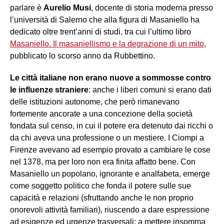
parlare è
Aurelio Musi
, docente di storia moderna presso
l’università di Salerno che alla figura di Masaniello ha
dedicato oltre trent’anni di studi, tra cui l’ultimo libro
Masaniello. Il masaniellismo e la degrazione di un mito
,
pubblicato lo scorso anno da Rubbettino.
Le città italiane non erano nuove a sommosse contro
le influenze straniere
: anche i liberi comuni si erano dati
delle istituzioni autonome, che però rimanevano
fortemente ancorate a una concezione della società
fondata sul censo, in cui il potere era detenuto dai ricchi o
da chi aveva una professione o un mestiere. I Ciompi a
Firenze avevano ad esempio provato a cambiare le cose
nel 1378, ma per loro non era finita affatto bene. Con
Masaniello un popolano, ignorante e analfabeta, emerge
come soggetto politico che fonda il potere sulle sue
capacità e relazioni (sfruttando anche le non proprio
onorevoli attività familiari), riuscendo a dare espressione
ad esigenze ed urgenze trasversali: a mettere insomma