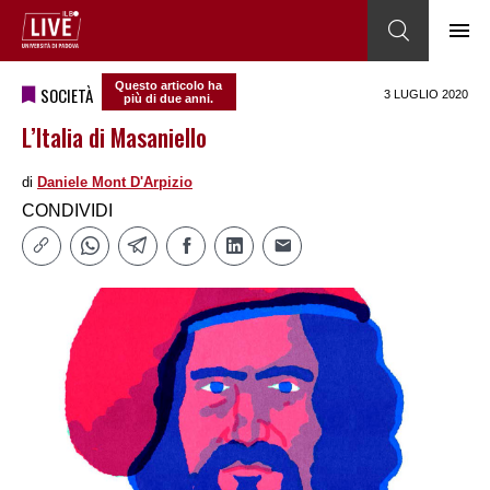
Questo articolo ha
SOCIETÀ
3 LUGLIO 2020
più di due anni.
L’Italia di Masaniello
di
Daniele Mont D'Arpizio
CONDIVIDI