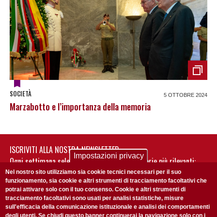
SOCIETÀ
5 OTTOBRE 2024
Marzabotto e l’importanza della memoria
ISCRIVITI ALLA NOSTRA NEWSLETTER
Impostazioni privacy
Ogni settimana selezioniamo per te nostre storie più rilevanti:
non perderti gli aggiornamenti della nostra newsletter
Nel nostro sito utilizziamo sia cookie tecnici necessari per il suo
funzionamento, sia cookie e altri strumenti di tracciamento facoltativi che
potrai attivare solo con il tuo consenso. Cookie e altri strumenti di
tracciamento facoltativi sono usati per analisi statistiche, misure
sull'efficacia della comunicazione istituzionale e analisi dei comportamenti
degli utenti. Se chiudi questo banner continuerai la navigazione solo con i