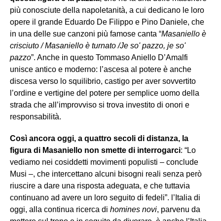
più conosciute della napoletanità, a cui dedicano le loro
opere il grande Eduardo De Filippo e Pino Daniele, che
in una delle sue canzoni più famose canta “
Masaniello è
crisciuto / Masaniello è turnato /Je so' pazzo, je so'
pazzo
”. Anche in questo Tommaso Aniello D’Amalfi
unisce antico e moderno: l’ascesa al potere è anche
discesa verso lo squilibrio, castigo per aver sovvertito
l’ordine e vertigine del potere per semplice uomo della
strada che all’improvviso si trova investito di onori e
responsabilità.
Così ancora oggi, a quattro secoli di distanza, la
figura di Masaniello non smette di interrogarci
: “Lo
vediamo nei cosiddetti movimenti populisti – conclude
Musi –, che intercettano alcuni bisogni reali senza però
riuscire a dare una risposta adeguata, e che tuttavia
continuano ad avere un loro seguito di fedeli”. l’Italia di
oggi, alla continua ricerca di
homines novi
, parvenu da