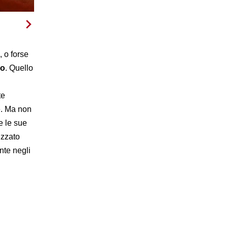
, o forse
ro
. Quello
te
e. Ma non
re le sue
lizzato
nte negli