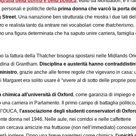
grafia della donna e della politica
, edito da Mondadori, è il r
 personali e politiche della
prima donna che varcò la porta de
Street.
Una narrazione ben strutturata che mostra i due lati del
uro e realista tanto da entrare nei vocabolari come
thatcherismo
,
amo una figura determinata che ha saputo unire carriera, famiglia
 la fattura della Thatcher bisogna spostarsi nelle Midlands Orie
adina di Grantham.
Disciplina e austerità hanno contraddistint
ministro
, grazie anche alle ferree regole che vigevano in casa: 
di Margaret era solito usare è “vivere al di sotto delle proprie poss
n chimica all’università di Oxford
, come garanzia di impiego e
una carriera in Parlamento. Il primo campo di battaglia politico,
fu l’OUCA,
l’associazione degli studenti conservatori di Oxfor
nte donna nel 1946. Nelle aule, nei corridoi e nelle caffetterie
non cercava amicizie ma fruttuose (non nell’immediato) conoscen
società inglese. Dopo una breve parentesi come chimica,
l’unicità