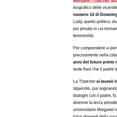
Margaret Thatcher. Bio
biografico delle vicende
numero 10 di Downing 
Lady, quello politico, d
più privato in cui trovi
femminilità.
Per comprendere a pieno
precisamente nella citt
anni del futuro primo 
tante frasi che il padre 
La Thatcher
si laureò i
stipendio, pur sognando 
dialoghi con il padre, 
divenne la terza preside
universitarie Margaret 
futuri dirigenti della 