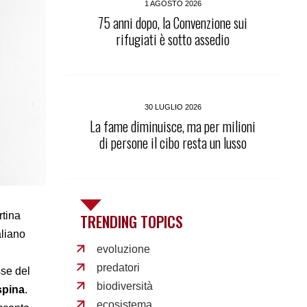
1 AGOSTO 2026
75 anni dopo, la Convenzione sui
rifugiati è sotto assedio
30 LUGLIO 2026
La fame diminuisce, ma per milioni
di persone il cibo resta un lusso
rtina
TRENDING TOPICS
taliano
evoluzione
predatori
sse del
biodiversità
spina
.
ecosistema