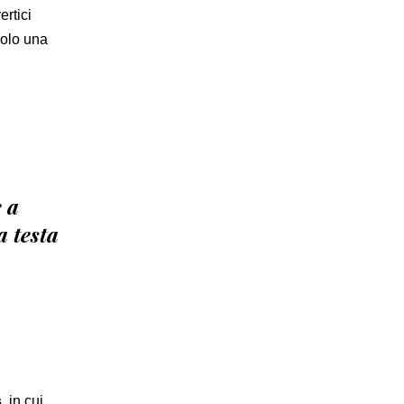
ertici
solo una
 a
a testa
s
, in cui