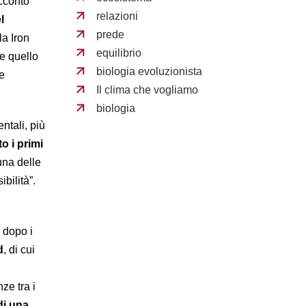
acconto
relazioni
l
prede
la Iron
equilibrio
 e quello
biologia evoluzionista
 e
Il clima che vogliamo
biologia
ntali, più
o i primi
una delle
ibilità”.
 dopo i
d
, di cui
ze tra i
 di una