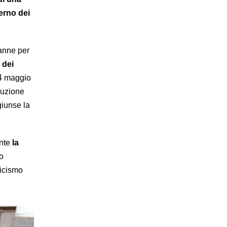
erno dei
ranne per
 dei
 4 maggio
ruzione
giunse la
ente
la
uo
ticismo