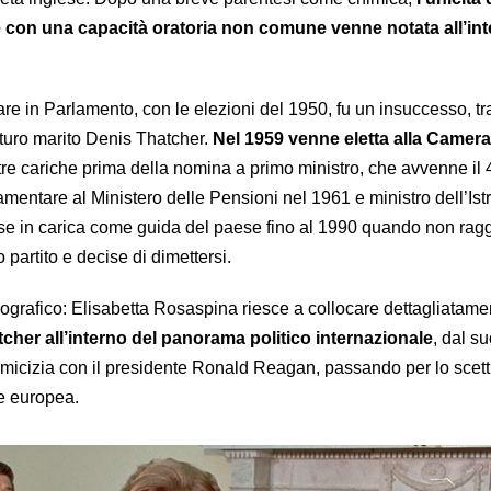
 con una capacità oratoria non comune venne notata all’int
trare in Parlamento, con le elezioni del 1950, fu un insuccesso, t
futuro marito Denis Thatcher.
Nel 1959 venne eletta alla Camera
re cariche prima della nomina a primo ministro, che avvenne il
amentare al Ministero delle Pensioni nel 1961 e ministro dell’Ist
se in carica come guida del paese fino al 1990 quando non rag
partito e decise di dimettersi.
ografico: Elisabetta Rosaspina riesce a collocare dettagliatam
tcher all’interno del panorama politico internazionale
, dal s
’amicizia con il presidente Ronald Reagan, passando per lo scet
ne europea.