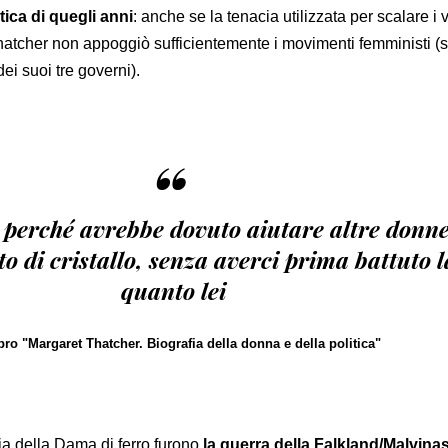
tica di quegli anni
: anche se la tenacia utilizzata per scalare i v
 Thatcher non appoggiò sufficientemente i movimenti femministi (
ei suoi tre governi).
“
perché avrebbe dovuto aiutare altre donne
tto di cristallo, senza averci prima battuto l
quanto lei
ibro "Margaret Thatcher. Biografia della donna e della politica"
lia della Dama di ferro furono
la guerra della Falkland/Malvina