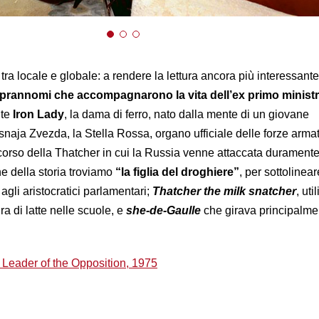
tra locale e globale: a rendere la lettura ancora più interessante
prannomi che accompagnarono la vita dell’ex primo minist
te
Iron Lady
, la dama di ferro, nato dalla mente di un giovane
snaja Zvezda, la Stella Rossa, organo ufficiale delle forze arma
corso della Thatcher in cui la Russia venne attaccata durament
ne della storia troviamo
“la figlia del droghiere”
, per sottolinea
 agli aristocratici parlamentari;
Thatcher the milk snatcher
, uti
ura di latte nelle scuole, e
she-de-Gaulle
che girava principalme