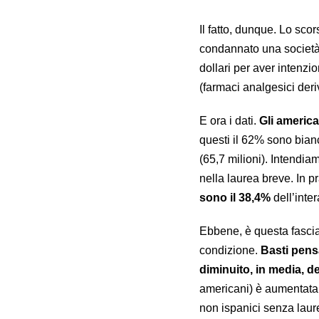
Il fatto, dunque. Lo sc
condannato una società 
dollari per aver intenzi
(farmaci analgesici deri
E ora i dati.
Gli america
questi il 62% sono bian
(65,7 milioni). Intendia
nella laurea breve. In p
sono il 38,4%
dell’inte
Ebbene, è questa fascia 
condizione.
Basti pensa
diminuito, in media, d
americani) è aumentata 
non ispanici senza laur