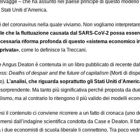
 selvagge – che ha assunto nel paese principe di questo modello 
 Stati Uniti d’America.
si del coronavirus nella quale viviamo. Non vogliamo interpretare 
le che la fluttuazione causata dal SARS-CoV-2 possa esser
ecessaria riforma profonda di questo «sistema economico in 
 privata»
, come lo definisce la Treccani.
e Angus Deaton è contenuta in un libro pubblicato di recente dal
ess:
Deaths of despair and the future of capitalism
(Morti di disp
o).
L’analisi, che riguarda soprattutto gli Stati Uniti d’Americ
si sorprendente. Ma tanto più significativa perché proposta da due
lismo, ma al contrario lo ritengono il più valido dei modelli econ
i il contenuto ci conviene ricorrere a un fatto di cronaca (uno de
mersi dall’indagine scientifica condotta da Case e Deaton. Il fatt
 i due economisti di scuola liberale li connettono. Tra poco ve