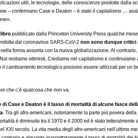
plicazioni utili, le tecnologie, delle conoscenze prodotte dalla s
how – confermano Case e Deaton – è stato il capitalismo … aiuta
zione».
 libro
pubblicato dalla Princeton University Press qualche mes
i indotta dal coronavirus SARS-CoV-2
non sono dunque critici 
 nella forma assunta con la nuova globalizzazione. Al contrario
«Noi restiamo ottimisti. Crediamo nel capitalismo e continuiamo 
e il cambiamento tecnologico possono essere utilizzati per un b
re che c’è qualcosa che non va.
e di Case e Deaton è il tasso di mortalità di alcune fasce dell
na
. Tra gli afro-americani, notoriamente la parte più povera della
rtalità è diminuito tra il 1970 e il 2000 ed è stato letteralmente 
del XXI secolo. La vita media degli afro-americani nell’ultimo m
l contrario e alquanto inaspettatamente il tasso di mortalità dei 