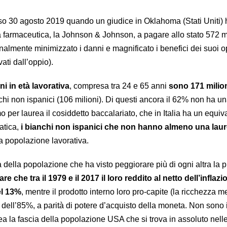
orso 30 agosto 2019 quando un giudice in Oklahoma (Stati Uniti) 
farmaceutica, la Johnson & Johnson, a pagare allo stato 572 mi
onalmente minimizzato i danni e magnificato i benefici dei suoi o
vati dall’oppio).
ni in età lavorativa
, compresa tra 24 e 65 anni
sono 171 milio
chi non ispanici (106 milioni). Di questi ancora il 62% non ha u
mo per laurea il cosiddetto baccalariato, che in Italia ha un equiv
ratica,
i bianchi non ispanici che non hanno almeno una lau
ra popolazione lavorativa.
della popolazione che ha visto peggiorare più di ogni altra la p
re che tra il 1979 e il 2017 il loro reddito al netto dell’inflazi
el 13%
, mentre il prodotto interno loro pro-capite (la ricchezza m
dell’85%, a parità di potere d’acquisto della moneta. Non sono 
ea la fascia della popolazione USA che si trova in assoluto nell