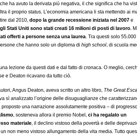
che ha avuto la derivata più negativa, il che significa che ha vis
ltra il proprio status. L’economia americana li sta mettendo ai ma
tire dal 2010,
dopo la grande recessione iniziata nel 2007
e
li Stati Uniti sono stati creati 16 milioni di posti di lavoro
. 
ati offerti a persone senza una laurea
. Tra questi solo 55.000
a persone che hanno solo un diploma di
high school
, di scuola me
una lezione da questi dati e dal fatto di cronaca. O meglio, cerc
se e Deaton ricavano da tutto ciò.
tori, Angus Deaton, aveva scritto un altro libro,
The Great Esc
va sì analizzato l’origine delle disuguaglianze che caratterizzan
proposto una narrazione assolutamente positiva – di progresso
alismo
, sosteneva allora il premio Nobel,
ci ha regalato un
sso materiale
, il declino vistoso della povertà e delle deprivaz
 un non meno vistoso allungamento della vita media. Tutto quest