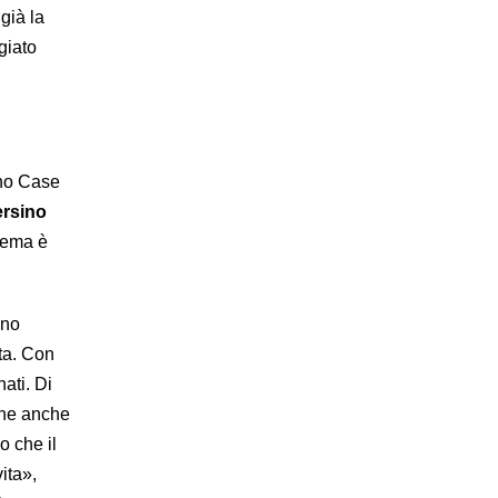
già la
giato
no Case
ersino
stema è
uno
ta. Con
ati. Di
 che anche
o che il
ita»,