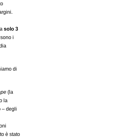
to
rgini.
Ma
solo 3
 sono i
dia
hiamo di
ape
(la
o la
 – degli
ioni
o è stato