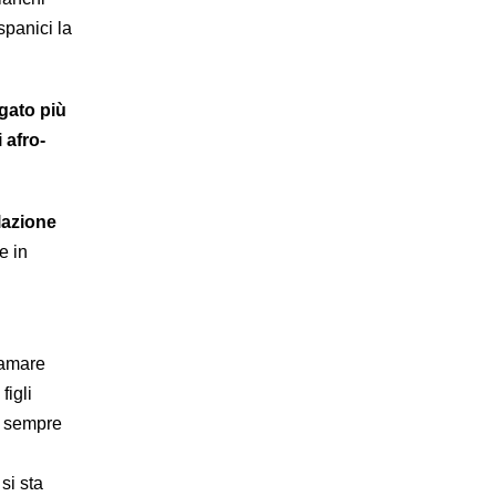
spanici la
gato più
 afro-
lazione
e in
iamare
figli
a sempre
si sta