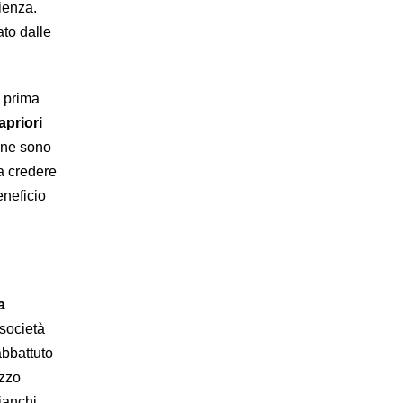
cienza.
to dalle
e prima
apriori
, ne sono
a credere
eneficio
a
 società
abbattuto
ezzo
bianchi