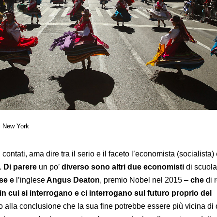
i New York
i contati, ama dire tra il serio e il faceto l’economista (socialista)
.
Di parere
un po’
diverso
sono
altri due economisti
di scuola
se
e
l’inglese
Angus Deaton
, premio Nobel nel 2015 –
che
di 
in cui si interrogano e ci interrogano sul futuro proprio del
 alla conclusione che la sua fine potrebbe essere più vicina di 