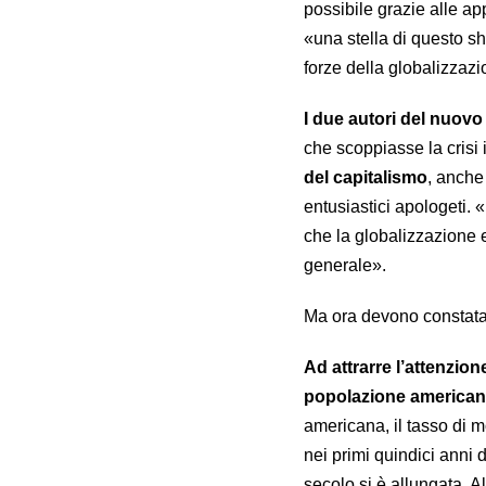
possibile grazie alle ap
«una stella di questo s
forze della globalizza
I due autori del nuovo
che scoppiasse la cris
del capitalismo
, anche
entusiastici apologeti. 
che la globalizzazione 
generale».
Ma ora devono constata
Ad attrarre l’attenzion
popolazione america
americana, il tasso di mo
nei primi quindici anni 
secolo si è allungata. A