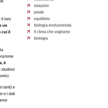
di
relazioni
prede
equilibrio
il loro
biologia evoluzionista
e un
Il clima che vogliamo
cui il
biologia
la
erazione
a, è
 studiosi
omici.
i tanti) e
o e i dati
dremo