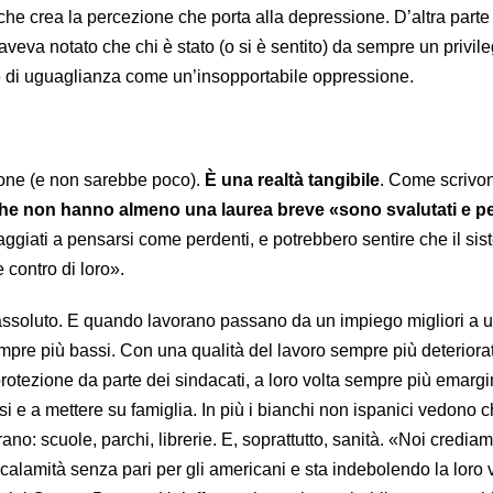
he crea la percezione che porta alla depressione. D’altra parte 
veva notato che chi è stato (o si è sentito) da sempre un privile
e di uguaglianza come un’insopportabile oppressione.
one (e non sarebbe poco).
È una realtà tangibile
. Come scrivo
he non hanno almeno una laurea breve «sono svalutati e p
aggiati a pensarsi come perdenti, e potrebbero sentire che il si
 contro di loro».
ssoluto. E quando lavorano passano da un impiego migliori a 
mpre più bassi. Con una qualità del lavoro sempre più deteriora
 protezione da parte dei sindacati, a loro volta sempre più emargin
arsi e a mettere su famiglia. In più i bianchi non ispanici vedono
rano: scuole, parchi, librerie. E, soprattutto, sanità. «Noi crediam
calamità senza pari per gli americani e sta indebolendo la loro v