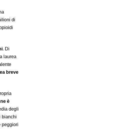
ha
lioni di
ppioidi
ni
. Di
na laurea
alente
rea breve
ropria
one è
edia degli
i bianchi
e peggiori