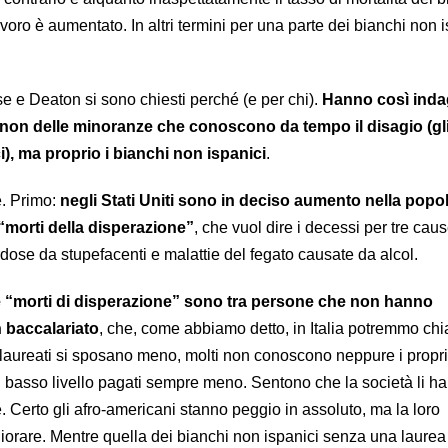
avoro è aumentato. In altri termini per una parte dei bianchi non i
se e Deaton si sono chiesti perché (e per chi).
Hanno così inda
 non delle minoranze che conoscono da tempo il disagio (gli
i), ma proprio i bianchi non ispanici
.
. Primo:
negli Stati Uniti sono in deciso aumento nella popo
“morti della disperazione”
, che vuol dire i decessi per tre caus
erdose da stupefacenti e malattie del fegato causate da alcol.
le “morti di disperazione” sono tra persone che non hanno
 baccalariato
, che, come abbiamo detto, in Italia potremmo ch
 laureati si sposano meno, molti non conoscono neppure i propri 
di basso livello pagati sempre meno. Sentono che la società li h
 Certo gli afro-americani stanno peggio in assoluto, ma la loro
iorare. Mentre quella dei bianchi non ispanici senza una laurea 