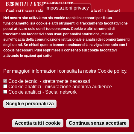
ISCRIVITI ALLA NOSTRA NEWSLETTER
Impostazioni privacy
Ogni settimana selezioniamo per te nostre storie più rilevanti:
non perderti gli aggiornamenti della nostra newsletter
Nel nostro sito utilizziamo sia cookie tecnici necessari per il suo
funzionamento, sia cookie e altri strumenti di tracciamento facoltativi che
potrai attivare solo con il tuo consenso. Cookie e altri strumenti di
tracciamento facoltativi sono usati per analisi statistiche, misure
sull'efficacia della comunicazione istituzionale e analisi dei comportamenti
degli utenti. Se chiudi questo banner continuerai la navigazione solo con i
cookie necessari. Puoi esprimere il consenso sui cookie facoltativi
attivando le opzioni qui sotto.
Privacy Policy
Accetto la
ISCRIVITI
Per maggiori informazioni consulta la nostra Cookie policy.
Cookie tecnici - strettamente necessari
Redazione
Copyright
Privacy
Area stampa
Cookie analitici - misurazione anonima audience
Cookie analitici - Social network
© 2025 Università di Padova
Tutti i diritti riservati P.I. 00742430283 C.F. 80006480281
Registrazione presso il Tribunale di Padova n. 2097/2012 del 18 giugno
Scegli e personalizza
2012
Accetta tutti i cookie
Continua senza accettare
RADIOBUE.IT