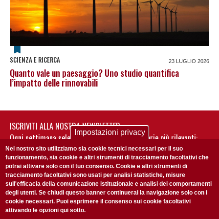
SCIENZA E RICERCA
23 LUGLIO 2026
Quanto vale un paesaggio? Uno studio quantifica
l’impatto delle rinnovabili
ISCRIVITI ALLA NOSTRA NEWSLETTER
Impostazioni privacy
Ogni settimana selezioniamo per te nostre storie più rilevanti:
non perderti gli aggiornamenti della nostra newsletter
Nel nostro sito utilizziamo sia cookie tecnici necessari per il suo
funzionamento, sia cookie e altri strumenti di tracciamento facoltativi che
potrai attivare solo con il tuo consenso. Cookie e altri strumenti di
tracciamento facoltativi sono usati per analisi statistiche, misure
sull'efficacia della comunicazione istituzionale e analisi dei comportamenti
degli utenti. Se chiudi questo banner continuerai la navigazione solo con i
cookie necessari. Puoi esprimere il consenso sui cookie facoltativi
attivando le opzioni qui sotto.
Privacy Policy
Accetto la