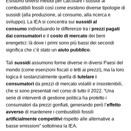
Esistono diversi metodi per calcolare i sussidi ai
combustibili fossili così come esistono diverse tipologie di
sussidi (alla produzione, al consumo, alla ricerca e
sviluppo). La IEA si concentra sui
sussidi al
consumo
individuando le differenze tra i
prezzi pagati
dai consumatori
e il
costo di mercato
dei beni
energetici: là dove i primi sono più bassi dei secondi
significa che c’è stato un
aiuto pubblico
.
Tali
sussidi
assumono forme diverse in diversi Paesi del
mondo (come esenzioni fiscali o tetti ai prezzi), ma la loro
logica è sostanzialmente quella di
tutelare i
consumatori
da prezzi di mercato volatili e insostenibili,
che si sono presentati nel corso di tutto il 2022. “Una
serie di interventi di gestione politica ha protetto i
consumatori da prezzi gonfiati, generando però l’
effetto
avverso
di mantenere i combustibili fossili
artificialmente competitivi
rispetto alle alternative a
basse emissioni” sottolinea la IEA.