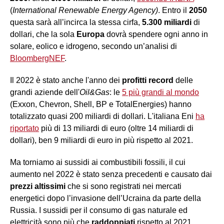
(
International Renewable Energy Agency)
. Entro il
2050
questa sarà all’incirca la stessa cirfa,
5.300 miliardi
di
dollari, che la sola
Europa
dovrà spendere ogni anno in
solare, eolico e idrogeno, secondo un’analisi di
BloombergNEF
.
Il 2022 è stato anche l'anno dei
profitti record
delle
grandi aziende dell'
Oil&Gas
: le
5 più grandi al mondo
(Exxon, Chevron, Shell, BP e TotalEnergies) hanno
totalizzato quasi 200 miliardi di dollari. L'italiana Eni
ha
riportato
più di 13 miliardi di euro (oltre 14 miliardi di
dollari), ben 9 miliardi di euro in più rispetto al 2021.
Ma torniamo ai sussidi ai combustibili fossili, il cui
aumento nel 2022 è stato senza precedenti e causato dai
prezzi altissimi
che si sono registrati nei mercati
energetici dopo l’invasione dell’Ucraina da parte della
Russia. I sussidi per il consumo di gas naturale ed
elettricità sono più che
raddoppiati
rispetto al 2021,