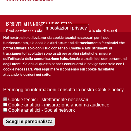
ISCRIVITI ALLA NOSTRA NEWSLETTER
Impostazioni privacy
Ogni settimana selezioniamo per te nostre storie più rilevanti:
non perderti gli aggiornamenti della nostra newsletter
Nel nostro sito utilizziamo sia cookie tecnici necessari per il suo
funzionamento, sia cookie e altri strumenti di tracciamento facoltativi che
potrai attivare solo con il tuo consenso. Cookie e altri strumenti di
tracciamento facoltativi sono usati per analisi statistiche, misure
sull'efficacia della comunicazione istituzionale e analisi dei comportamenti
degli utenti. Se chiudi questo banner continuerai la navigazione solo con i
cookie necessari. Puoi esprimere il consenso sui cookie facoltativi
attivando le opzioni qui sotto.
Privacy Policy
Accetto la
ISCRIVITI
Per maggiori informazioni consulta la nostra Cookie policy.
Cookie tecnici - strettamente necessari
Redazione
Copyright
Privacy
Area stampa
Cookie analitici - misurazione anonima audience
Cookie analitici - Social network
© 2025 Università di Padova
Tutti i diritti riservati P.I. 00742430283 C.F. 80006480281
Registrazione presso il Tribunale di Padova n. 2097/2012 del 18 giugno
Scegli e personalizza
2012