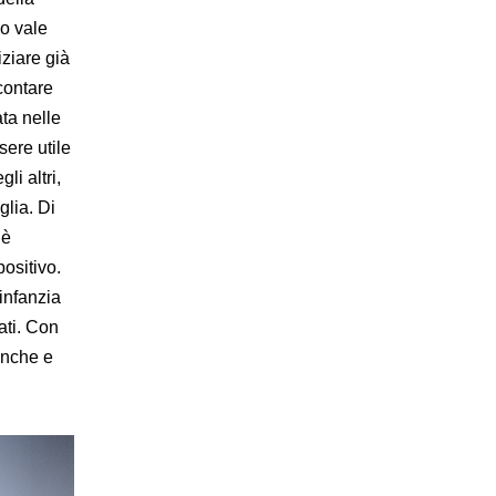
io vale
iziare già
contare
ata nelle
sere utile
li altri,
glia. Di
 è
ositivo.
infanzia
ati. Con
 anche e