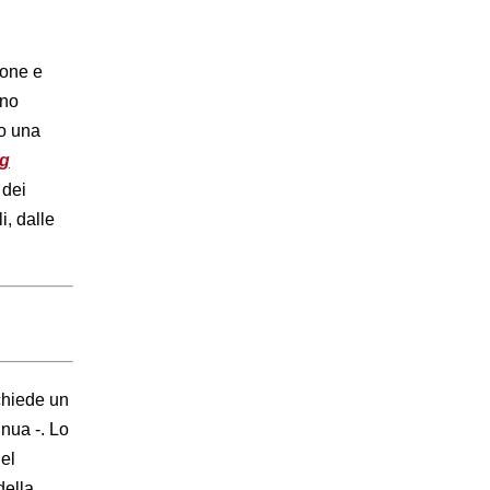
ione e
eno
do una
g
 dei
i, dalle
ichiede un
inua -. Lo
el
della