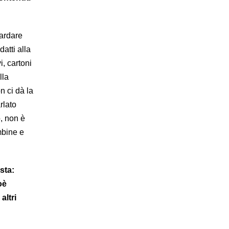
ardare
atti alla
i, cartoni
lla
n ci dà la
rlato
ò, non è
mbine e
sta:
oè
altri