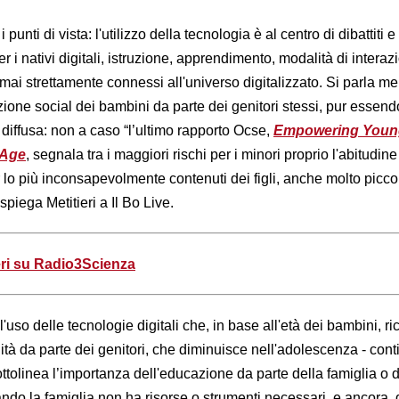
unti di vista: l'utilizzo della tecnologia è al centro di dibattiti e
per i nativi digitali, istruzione, apprendimento, modalità di interaz
mai strettamente connessi all'universo digitalizzato. Si parla m
zione social dei bambini da parte dei genitori stessi, pur essen
diffusa: non a caso “l’ultimo rapporto Ocse,
Empowering Youn
 Age
, segnala tra i maggiori rischi per i minori proprio l'abitudine
r lo più inconsapevolmente contenuti dei figli, anche molto piccol
spiega Metitieri a Il Bo Live.
eri su Radio3Scienza
uso delle tecnologie digitali che, in base all'età dei bambini, r
lità da parte dei genitori, che diminuisce nell'adolescenza - cont
tolinea l’importanza dell'educazione da parte della famiglia o d
ndo la famiglia non ha risorse o strumenti necessari, e ancora, 