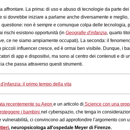
 affrontare. La prima: di uso e abuso di tecnologie da parte dei 
e si dovrebbe iniziare a parlarne anche diversamente e meglio,
la questione: non è sempre e comunque colpa delle tecnologia, 
ai rischi esistono opportunità (in
Geografie d'infanzia
, quarto tit
ive
, ce ne siamo ampiamente occupati). La seconda: il fenomeno
ro piccoli influencer cresce, ed è ormai ben visibile. Dunque, i b
zatori di app e dispositivi, ma sono al centro dei contenuti e di u
a che passa attraverso questi strumenti.
d'infanzia: il primo tempo della vita
cata recentemente su Aeon
e un articolo di
Science con una prop
roteggere i bambini
nel cyberspazio, che tenga in considerazio
 e vulnerabilità, ci convincono ad approfondire l'argomento con 
tieri
, neuropsicologa all'ospedale Meyer di Firenze.