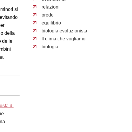
relazioni
minori si
prede
 evitando
equilibrio
per
biologia evoluzionista
olo della
Il clima che vogliamo
 delle
biologia
ambini
na
osta di
ne
una