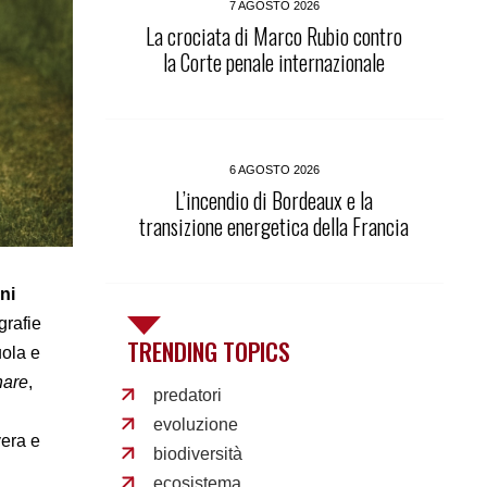
7 AGOSTO 2026
La crociata di Marco Rubio contro
la Corte penale internazionale
6 AGOSTO 2026
L’incendio di Bordeaux e la
transizione energetica della Francia
ni
grafie
TRENDING TOPICS
uola e
hare
,
predatori
evoluzione
vera e
biodiversità
ecosistema