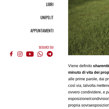
LIBRI
UNIPD.IT
APPUNTAMENTI
SEGUICI SU
Viene definito
sharent
minuto di vita dei propr
alle prime parole, dai pr
così via, talvolta mette
ovvero condividere, e
pa
esposizione/condivisione
propria sovraesposizione