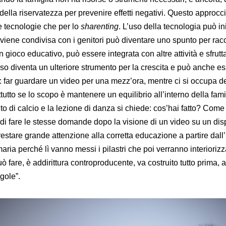
 della riservatezza per prevenire effetti negativi. Questo approcc
e tecnologie che per lo
sharenting
. L’uso della tecnologia può in
 viene condivisa con i genitori può diventare uno spunto per rac
 gioco educativo, può essere integrata con altre attività e sfrutt
aso diventa un ulteriore strumento per la crescita e può anche es
li: far guardare un video per una mezz’ora, mentre ci si occupa deg
tutto se lo scopo è mantenere un equilibrio all’interno della fami
to di calcio e la lezione di danza si chiede: cos’hai fatto? Come
i fare le stesse domande dopo la visione di un video su un disp
stare grande attenzione alla corretta educazione a partire dall’
maria perché lì vanno messi i pilastri che poi verranno interiorizz
uò fare, è addirittura controproducente, va costruito tutto prima,
egole”.