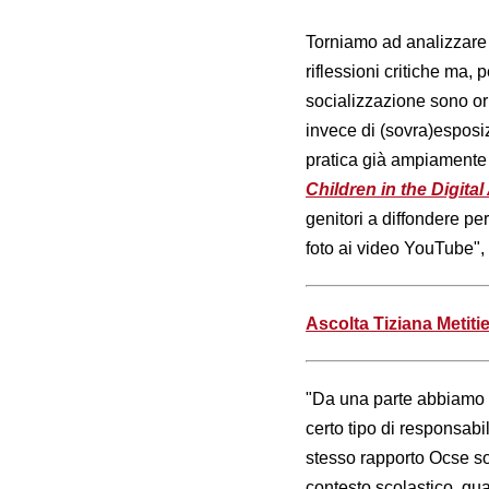
Torniamo ad analizzare i p
riflessioni critiche ma, 
socializzazione sono or
invece di (sovra)esposi
pratica già ampiamente 
Children in the Digital
genitori a diffondere pe
foto ai video YouTube", 
Ascolta Tiziana Metiti
"Da una parte abbiamo l'
certo tipo di responsabi
stesso rapporto Ocse sot
contesto scolastico, qua