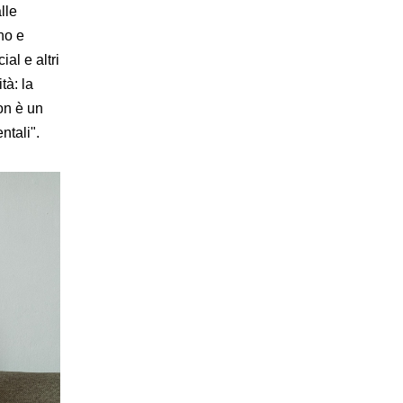
lle
no e
al e altri
tà: la
non è un
ntali".