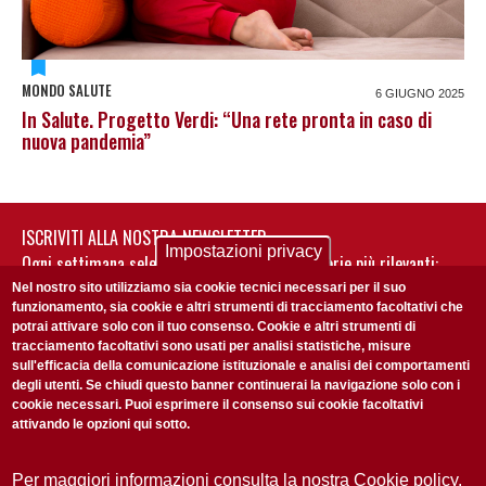
MONDO SALUTE
6 GIUGNO 2025
In Salute. Progetto Verdi: “Una rete pronta in caso di
nuova pandemia”
ISCRIVITI ALLA NOSTRA NEWSLETTER
Impostazioni privacy
Ogni settimana selezioniamo per te nostre storie più rilevanti:
non perderti gli aggiornamenti della nostra newsletter
Nel nostro sito utilizziamo sia cookie tecnici necessari per il suo
funzionamento, sia cookie e altri strumenti di tracciamento facoltativi che
potrai attivare solo con il tuo consenso. Cookie e altri strumenti di
tracciamento facoltativi sono usati per analisi statistiche, misure
sull'efficacia della comunicazione istituzionale e analisi dei comportamenti
degli utenti. Se chiudi questo banner continuerai la navigazione solo con i
cookie necessari. Puoi esprimere il consenso sui cookie facoltativi
attivando le opzioni qui sotto.
Privacy Policy
Accetto la
ISCRIVITI
Per maggiori informazioni consulta la nostra Cookie policy.