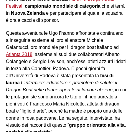
Festival
,
campionato mondiale di categoria
che si terrà
in
Nuova Zelanda
e per partecipare al quale la squadra
è ora a caccia di sponsor.
Questa avventura le Ugo l’hanno affrontata e continuano
a inseguirla assieme al loro allenatore Michele
Galantucci, oro mondiale per il dragon boat italiano ad
Atlanta 2018
, assieme ai suoi due collaboratori Alberto
Colangelo e Sergio Lovison, anch’essi atleti azzurri iridati
in forza alla Canottieri Padova. E pochi giorni fa
all’Università di Padova è stata presentata la
tesi di
laurea
L’infermiere educatore e promotore di salute: il
Dragon Boat nelle donne operate di tumore al seno
, in cui
le protagoniste sono ancora le U.g.o.: il neolaureato a
pieni voti è Francesco Maria Nicoletto, atleta di dragon
boat e “figlio d’arte”, perché la madre è proprio una delle
donne in rosa padovane. Le ha seguite, intervistate, ha
vissuto dei racconti di questo “
gruppo orientato alla vita,