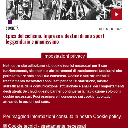
SOCIETÀ
18 LUGLIO 2026
Epica del ciclismo. Imprese e destini di uno sport
leggendario e umanissimo
Impostazioni privacy
ISCRIVITI ALLA NOSTRA NEWSLETTER
Nel nostro sito utilizziamo sia cookie tecnici necessari per il suo
funzionamento, sia cookie e altri strumenti di tracciamento facoltativi che
Ogni settimana selezioniamo per te nostre storie più rilevanti:
potrai attivare solo con il tuo consenso. Cookie e altri strumenti di
non perderti gli aggiornamenti della nostra newsletter
tracciamento facoltativi sono usati per analisi statistiche, misure
sull'efficacia della comunicazione istituzionale e analisi dei comportamenti
degli utenti. Se chiudi questo banner continuerai la navigazione solo con i
cookie necessari. Puoi esprimere il consenso sui cookie facoltativi
attivando le opzioni qui sotto.
Per maggiori informazioni consulta la nostra Cookie policy.
Privacy Policy
Accetto la
ISCRIVITI
Cookie tecnici - strettamente necessari