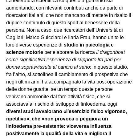
La letteratura scientifica su questo argomento sta
aumentando, con rilevanti contributi anche da parte di
ricercatori italiani, che non mancano di mettere in risalto il
duplice contributo di questo sport al benessere della
persona. Non a caso, due ricercatori dell’Università di
Cagliari, Marco Guicciardi e Ilaria Frau, hanno unito le
loro diverse esperienze di
studio in psicologia e
scienze motorie
per elaborare la ricerca
Il dragonboat
come significativa esperienza di supporto tra pari per
donne sopravvissute al cancro al seno
; in questo studio,
fra l’altro, si sottolinea il cambiamento di prospettiva che
negli ultimi anni ha accompagnato la vita post-operazione
delle donne guarite: se un tempo queste persone
venivano ammonite dal fare attività fisica, che si
associava al rischio di sviluppo di linfoedema, oggi
diversi studi avvalorano «l’esercizio fisico vigoroso,
ripetitivo», che «non provoca o peggiora un
linfoedema pre-esistente: viceversa influenza
positivamente la qualità della vita e migliora il