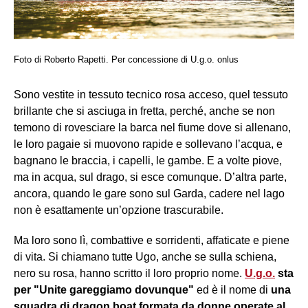
Foto di Roberto Rapetti. Per concessione di U.g.o. onlus
Sono vestite in tessuto tecnico rosa acceso, quel tessuto
brillante che si asciuga in fretta, perché, anche se non
temono di rovesciare la barca nel fiume dove si allenano,
le loro pagaie si muovono rapide e sollevano l’acqua, e
bagnano le braccia, i capelli, le gambe. E a volte piove,
ma in acqua, sul drago, si esce comunque. D’altra parte,
ancora, quando le gare sono sul Garda, cadere nel lago
non è esattamente un’opzione trascurabile.
Ma loro sono lì, combattive e sorridenti, affaticate e piene
di vita. Si chiamano tutte Ugo, anche se sulla schiena,
nero su rosa, hanno scritto il loro proprio nome.
U.g.o.
sta
per "Unite gareggiamo dovunque"
ed è il nome di
una
squadra di dragon boat formata da donne operate al