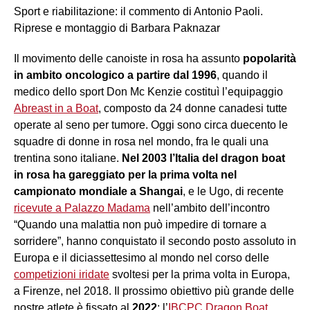
Sport e riabilitazione: il commento di Antonio Paoli.
Riprese e montaggio di Barbara Paknazar
Il movimento delle canoiste in rosa ha assunto
popolarità
in ambito oncologico a partire dal 1996
, quando il
medico dello sport Don Mc Kenzie costituì l’equipaggio
Abreast in a Boat
, composto da 24 donne canadesi tutte
operate al seno per tumore. Oggi sono circa duecento le
squadre di donne in rosa nel mondo, fra le quali una
trentina sono italiane.
Nel 2003 l’Italia del dragon boat
in rosa ha gareggiato per la prima volta nel
campionato mondiale a Shangai
, e le Ugo, di recente
ricevute a Palazzo Madama
nell’ambito dell’incontro
“Quando una malattia non può impedire di tornare a
sorridere”, hanno conquistato il secondo posto assoluto in
Europa e il diciassettesimo al mondo nel corso delle
competizioni iridate
svoltesi per la prima volta in Europa,
a Firenze, nel 2018. Il prossimo obiettivo più grande delle
nostre atlete è fissato al
2022
: l’
IBCPC Dragon Boat