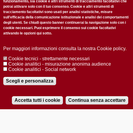
funzionamento, sia cookie e altri strumenti di tracciamento facoltativi che
potrai attivare solo con il tuo consenso. Cookie e altri strumenti di
tracciamento facoltativi sono usati per analisi statistiche, misure
sull'efficacia della comunicazione istituzionale e analisi dei comportamenti
degli utenti. Se chiudi questo banner continuerai la navigazione solo con i
cookie necessari. Puoi esprimere il consenso sui cookie facoltativi
attivando le opzioni qui sotto.
Privacy Policy
Accetto la
ISCRIVITI
Per maggiori informazioni consulta la nostra Cookie policy.
Cookie tecnici - strettamente necessari
Redazione
Copyright
Privacy
Area stampa
Cookie analitici - misurazione anonima audience
Cookie analitici - Social network
© 2025 Università di Padova
Tutti i diritti riservati P.I. 00742430283 C.F. 80006480281
Registrazione presso il Tribunale di Padova n. 2097/2012 del 18 giugno
Scegli e personalizza
2012
Accetta tutti i cookie
Continua senza accettare
RADIOBUE.IT
Audio
Player