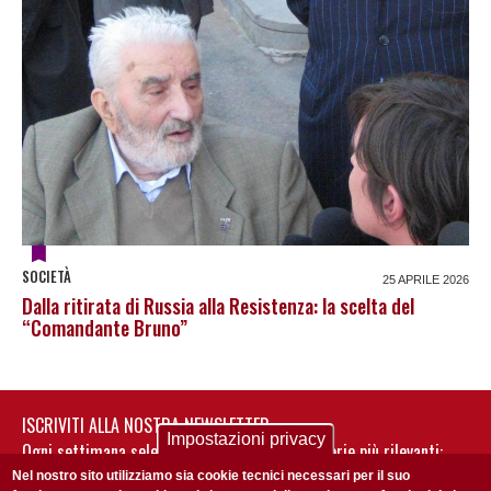
SOCIETÀ
25 APRILE 2026
Dalla ritirata di Russia alla Resistenza: la scelta del
“Comandante Bruno”
ISCRIVITI ALLA NOSTRA NEWSLETTER
Impostazioni privacy
Ogni settimana selezioniamo per te nostre storie più rilevanti:
non perderti gli aggiornamenti della nostra newsletter
Nel nostro sito utilizziamo sia cookie tecnici necessari per il suo