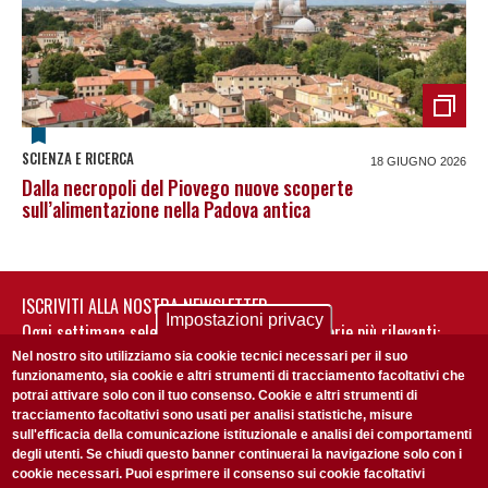
SCIENZA E RICERCA
18 GIUGNO 2026
Dalla necropoli del Piovego nuove scoperte
sull’alimentazione nella Padova antica
ISCRIVITI ALLA NOSTRA NEWSLETTER
Impostazioni privacy
Ogni settimana selezioniamo per te nostre storie più rilevanti:
non perderti gli aggiornamenti della nostra newsletter
Nel nostro sito utilizziamo sia cookie tecnici necessari per il suo
funzionamento, sia cookie e altri strumenti di tracciamento facoltativi che
potrai attivare solo con il tuo consenso. Cookie e altri strumenti di
tracciamento facoltativi sono usati per analisi statistiche, misure
sull'efficacia della comunicazione istituzionale e analisi dei comportamenti
degli utenti. Se chiudi questo banner continuerai la navigazione solo con i
cookie necessari. Puoi esprimere il consenso sui cookie facoltativi