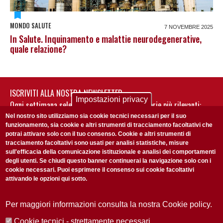
MONDO SALUTE
7 NOVEMBRE 2025
In Salute. Inquinamento e malattie neurodegenerative,
quale relazione?
ISCRIVITI ALLA NOSTRA NEWSLETTER
Impostazioni privacy
Ogni settimana selezioniamo per te nostre storie più rilevanti:
non perderti gli aggiornamenti della nostra newsletter
Nel nostro sito utilizziamo sia cookie tecnici necessari per il suo
funzionamento, sia cookie e altri strumenti di tracciamento facoltativi che
potrai attivare solo con il tuo consenso. Cookie e altri strumenti di
tracciamento facoltativi sono usati per analisi statistiche, misure
sull'efficacia della comunicazione istituzionale e analisi dei comportamenti
degli utenti. Se chiudi questo banner continuerai la navigazione solo con i
cookie necessari. Puoi esprimere il consenso sui cookie facoltativi
attivando le opzioni qui sotto.
Privacy Policy
Accetto la
ISCRIVITI
Per maggiori informazioni consulta la nostra Cookie policy.
Cookie tecnici - strettamente necessari