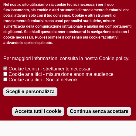
non perderti gli aggiornamenti della nostra newsletter
Nel nostro sito utilizziamo sia cookie tecnici necessari per il suo
funzionamento, sia cookie e altri strumenti di tracciamento facoltativi che
potrai attivare solo con il tuo consenso. Cookie e altri strumenti di
tracciamento facoltativi sono usati per analisi statistiche, misure
sull'efficacia della comunicazione istituzionale e analisi dei comportamenti
degli utenti. Se chiudi questo banner continuerai la navigazione solo con i
cookie necessari. Puoi esprimere il consenso sui cookie facoltativi
attivando le opzioni qui sotto.
Privacy Policy
Accetto la
ISCRIVITI
Per maggiori informazioni consulta la nostra Cookie policy.
Cookie tecnici - strettamente necessari
Redazione
Copyright
Privacy
Area stampa
Cookie analitici - misurazione anonima audience
Cookie analitici - Social network
© 2025 Università di Padova
Tutti i diritti riservati P.I. 00742430283 C.F. 80006480281
Registrazione presso il Tribunale di Padova n. 2097/2012 del 18 giugno
Scegli e personalizza
2012
Accetta tutti i cookie
Continua senza accettare
RADIOBUE.IT
Audio
Player