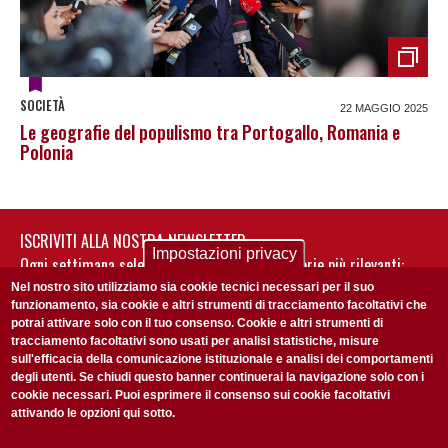
SOCIETÀ
22 MAGGIO 2025
Le geografie del populismo tra Portogallo, Romania e
Polonia
ISCRIVITI ALLA NOSTRA NEWSLETTER
Impostazioni privacy
Ogni settimana selezioniamo per te nostre storie più rilevanti:
non perderti gli aggiornamenti della nostra newsletter
Nel nostro sito utilizziamo sia cookie tecnici necessari per il suo
funzionamento, sia cookie e altri strumenti di tracciamento facoltativi che
potrai attivare solo con il tuo consenso. Cookie e altri strumenti di
tracciamento facoltativi sono usati per analisi statistiche, misure
sull'efficacia della comunicazione istituzionale e analisi dei comportamenti
degli utenti. Se chiudi questo banner continuerai la navigazione solo con i
cookie necessari. Puoi esprimere il consenso sui cookie facoltativi
attivando le opzioni qui sotto.
Privacy Policy
Accetto la
ISCRIVITI