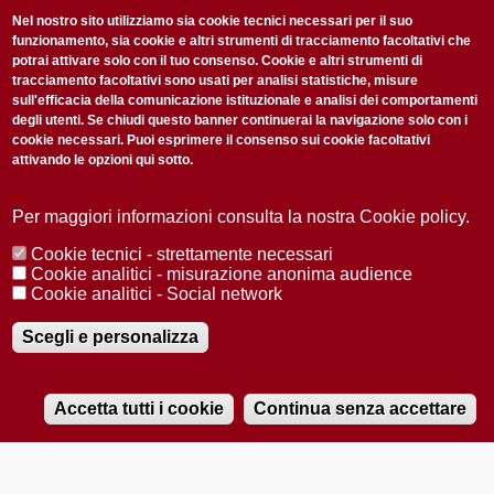
non perderti gli aggiornamenti della nostra newsletter
Nel nostro sito utilizziamo sia cookie tecnici necessari per il suo
funzionamento, sia cookie e altri strumenti di tracciamento facoltativi che
potrai attivare solo con il tuo consenso. Cookie e altri strumenti di
tracciamento facoltativi sono usati per analisi statistiche, misure
sull'efficacia della comunicazione istituzionale e analisi dei comportamenti
degli utenti. Se chiudi questo banner continuerai la navigazione solo con i
cookie necessari. Puoi esprimere il consenso sui cookie facoltativi
attivando le opzioni qui sotto.
Privacy Policy
Accetto la
ISCRIVITI
Per maggiori informazioni consulta la nostra Cookie policy.
Cookie tecnici - strettamente necessari
Redazione
Copyright
Privacy
Area stampa
Cookie analitici - misurazione anonima audience
Cookie analitici - Social network
© 2025 Università di Padova
Tutti i diritti riservati P.I. 00742430283 C.F. 80006480281
Registrazione presso il Tribunale di Padova n. 2097/2012 del 18 giugno
Scegli e personalizza
2012
Accetta tutti i cookie
Continua senza accettare
RADIOBUE.IT
Audio
Player