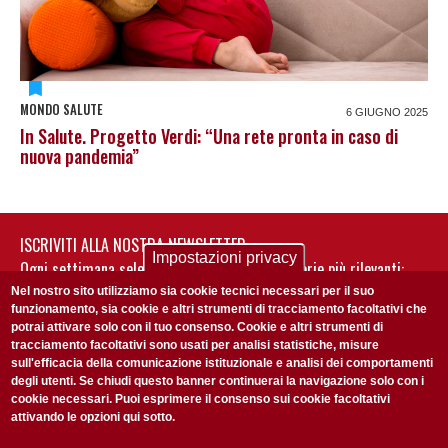
MONDO SALUTE
6 GIUGNO 2025
In Salute. Progetto Verdi: “Una rete pronta in caso di
nuova pandemia”
ISCRIVITI ALLA NOSTRA NEWSLETTER
Impostazioni privacy
Ogni settimana selezioniamo per te nostre storie più rilevanti:
non perderti gli aggiornamenti della nostra newsletter
Nel nostro sito utilizziamo sia cookie tecnici necessari per il suo
funzionamento, sia cookie e altri strumenti di tracciamento facoltativi che
potrai attivare solo con il tuo consenso. Cookie e altri strumenti di
tracciamento facoltativi sono usati per analisi statistiche, misure
sull'efficacia della comunicazione istituzionale e analisi dei comportamenti
degli utenti. Se chiudi questo banner continuerai la navigazione solo con i
cookie necessari. Puoi esprimere il consenso sui cookie facoltativi
attivando le opzioni qui sotto.
Privacy Policy
Accetto la