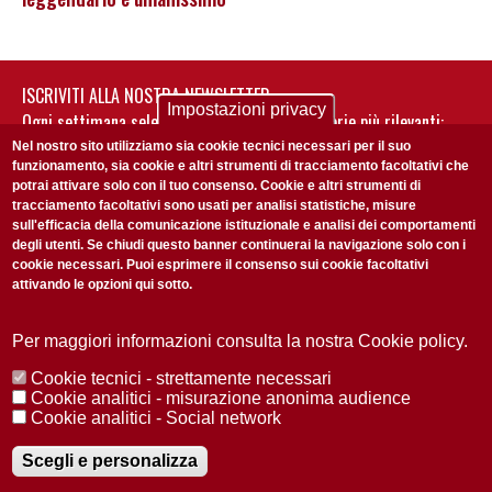
ISCRIVITI ALLA NOSTRA NEWSLETTER
Impostazioni privacy
Ogni settimana selezioniamo per te nostre storie più rilevanti:
non perderti gli aggiornamenti della nostra newsletter
Nel nostro sito utilizziamo sia cookie tecnici necessari per il suo
funzionamento, sia cookie e altri strumenti di tracciamento facoltativi che
potrai attivare solo con il tuo consenso. Cookie e altri strumenti di
tracciamento facoltativi sono usati per analisi statistiche, misure
sull'efficacia della comunicazione istituzionale e analisi dei comportamenti
degli utenti. Se chiudi questo banner continuerai la navigazione solo con i
cookie necessari. Puoi esprimere il consenso sui cookie facoltativi
attivando le opzioni qui sotto.
Privacy Policy
Accetto la
ISCRIVITI
Per maggiori informazioni consulta la nostra Cookie policy.
Cookie tecnici - strettamente necessari
Redazione
Copyright
Privacy
Area stampa
Cookie analitici - misurazione anonima audience
Cookie analitici - Social network
© 2025 Università di Padova
Tutti i diritti riservati P.I. 00742430283 C.F. 80006480281
Registrazione presso il Tribunale di Padova n. 2097/2012 del 18 giugno
Scegli e personalizza
2012