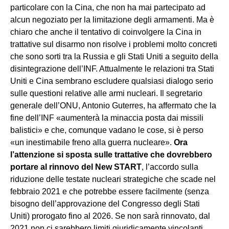
particolare con la Cina, che non ha mai partecipato ad
alcun negoziato per la limitazione degli armamenti. Ma è
chiaro che anche il tentativo di coinvolgere la Cina in
trattative sul disarmo non risolve i problemi molto concreti
che sono sorti tra la Russia e gli Stati Uniti a seguito della
disintegrazione dell’INF. Attualmente le relazioni tra Stati
Uniti e Cina sembrano escludere qualsiasi dialogo serio
sulle questioni relative alle armi nucleari. Il segretario
generale dell’ONU, Antonio Guterres, ha affermato che la
fine dell’INF «aumenterà la minaccia posta dai missili
balistici» e che, comunque vadano le cose, si è perso
«un inestimabile freno alla guerra nucleare».
Ora
l’attenzione si sposta sulle trattative che dovrebbero
portare al rinnovo del New START
, l’accordo sulla
riduzione delle testate nucleari strategiche che scade nel
febbraio 2021 e che potrebbe essere facilmente (senza
bisogno dell’approvazione del Congresso degli Stati
Uniti) prorogato fino al 2026. Se non sarà rinnovato, dal
2021 non ci sarebbero limiti giuridicamente vincolanti