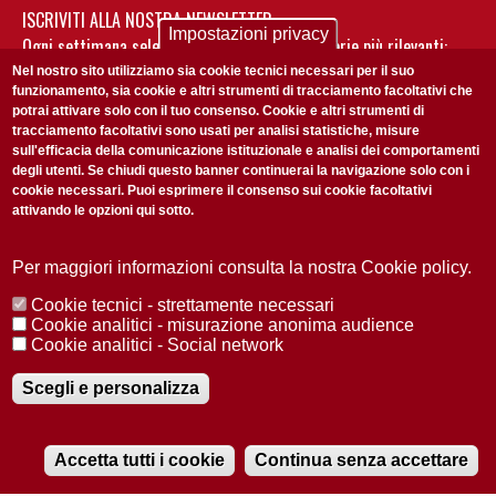
ISCRIVITI ALLA NOSTRA NEWSLETTER
Impostazioni privacy
Ogni settimana selezioniamo per te nostre storie più rilevanti:
non perderti gli aggiornamenti della nostra newsletter
Nel nostro sito utilizziamo sia cookie tecnici necessari per il suo
funzionamento, sia cookie e altri strumenti di tracciamento facoltativi che
potrai attivare solo con il tuo consenso. Cookie e altri strumenti di
tracciamento facoltativi sono usati per analisi statistiche, misure
sull'efficacia della comunicazione istituzionale e analisi dei comportamenti
degli utenti. Se chiudi questo banner continuerai la navigazione solo con i
cookie necessari. Puoi esprimere il consenso sui cookie facoltativi
attivando le opzioni qui sotto.
Privacy Policy
Accetto la
ISCRIVITI
Per maggiori informazioni consulta la nostra Cookie policy.
Cookie tecnici - strettamente necessari
Redazione
Copyright
Privacy
Area stampa
Cookie analitici - misurazione anonima audience
Cookie analitici - Social network
© 2025 Università di Padova
Tutti i diritti riservati P.I. 00742430283 C.F. 80006480281
Registrazione presso il Tribunale di Padova n. 2097/2012 del 18 giugno
Scegli e personalizza
2012
Accetta tutti i cookie
Continua senza accettare
RADIOBUE.IT