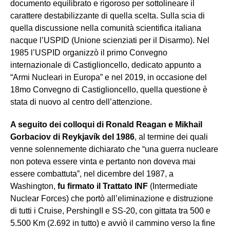
documento equilibrato e rigoroso per sottolineare il
carattere destabilizzante di quella scelta. Sulla scia di
quella discussione nella comunità scientifica italiana
nacque l’USPID (Unione scienziati per il Disarmo). Nel
1985 l’USPID organizzò il primo Convegno
internazionale di Castiglioncello, dedicato appunto a
“Armi Nucleari in Europa” e nel 2019, in occasione del
18mo Convegno di Castiglioncello, quella questione è
stata di nuovo al centro dell’attenzione.
A seguito dei colloqui di Ronald Reagan e Mikhail
Gorbaciov di Reykjavík del 1986
, al termine dei quali
venne solennemente dichiarato che “una guerra nucleare
non poteva essere vinta e pertanto non doveva mai
essere combattuta”, nel dicembre del 1987, a
Washington,
fu firmato il Trattato INF
(Intermediate
Nuclear Forces) che portò all’eliminazione e distruzione
di tutti i Cruise, PershingII e SS-20, con gittata tra 500 e
5.500 Km (2.692 in tutto) e avviò il cammino verso la fine