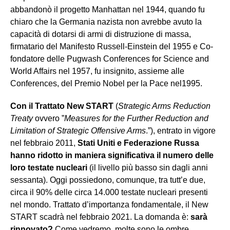
abbandonò il progetto Manhattan nel 1944, quando fu
chiaro che la Germania nazista non avrebbe avuto la
capacità di dotarsi di armi di distruzione di massa,
firmatario del Manifesto Russell-Einstein del 1955 e Co-
fondatore delle Pugwash Conferences for Science and
World Affairs nel 1957, fu insignito, assieme alle
Conferences, del Premio Nobel per la Pace nel1995.
Con il Trattato New START
(
Strategic Arms Reduction
Treaty
ovvero ”
Measures for the Further Reduction and
Limitation of Strategic Offensive Arms
.”), entrato in vigore
nel febbraio 2011,
Stati Uniti e Federazione Russa
hanno ridotto in maniera significativa il numero delle
loro testate nucleari
(il livello più basso sin dagli anni
sessanta). Oggi possiedono, comunque, tra tutt’e due,
circa il 90% delle circa 14.000 testate nucleari presenti
nel mondo. Trattato d’importanza fondamentale, il New
START scadrà nel febbraio 2021. La domanda è:
sarà
rinnovato?
Come vedremo, molte sono le ombre.