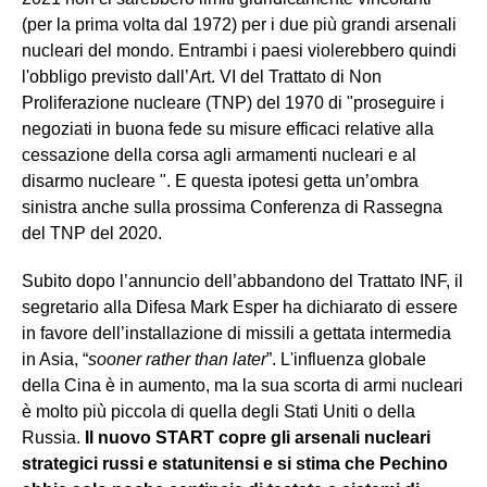
(per la prima volta dal 1972) per i due più grandi arsenali
nucleari del mondo. Entrambi i paesi violerebbero quindi
l'obbligo previsto dall’Art. VI del Trattato di Non
Proliferazione nucleare (TNP) del 1970 di "proseguire i
negoziati in buona fede su misure efficaci relative alla
cessazione della corsa agli armamenti nucleari e al
disarmo nucleare ". E questa ipotesi getta un’ombra
sinistra anche sulla prossima Conferenza di Rassegna
del TNP del 2020.
Subito dopo l’annuncio dell’abbandono del Trattato INF, il
segretario alla Difesa Mark Esper ha dichiarato di essere
in favore dell’installazione di missili a gettata intermedia
in Asia, “
sooner rather than later
”. L'influenza globale
della Cina è in aumento, ma la sua scorta di armi nucleari
è molto più piccola di quella degli Stati Uniti o della
Russia.
Il nuovo START copre gli arsenali nucleari
strategici russi e statunitensi e si stima che Pechino