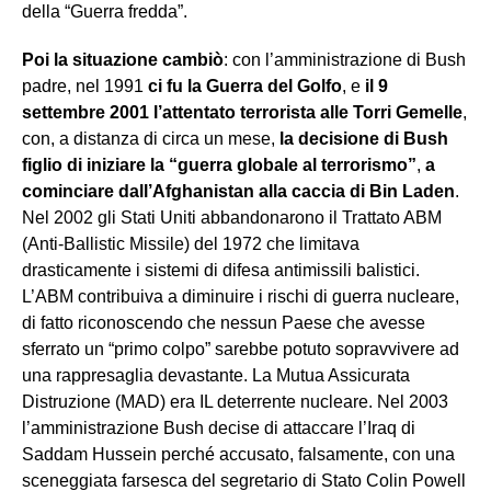
della “Guerra fredda”.
Poi la situazione cambiò
: con l’amministrazione di Bush
padre, nel 1991
ci fu la Guerra del Golfo
, e
il 9
settembre 2001 l’attentato terrorista alle Torri Gemelle
,
con, a distanza di circa un mese,
la decisione di Bush
figlio di iniziare la “guerra globale al terrorismo”
,
a
cominciare dall’Afghanistan alla caccia di Bin Laden
.
Nel 2002 gli Stati Uniti abbandonarono il Trattato ABM
(Anti-Ballistic Missile) del 1972 che limitava
drasticamente i sistemi di difesa antimissili balistici.
L’ABM contribuiva a diminuire i rischi di guerra nucleare,
di fatto riconoscendo che nessun Paese che avesse
sferrato un “primo colpo” sarebbe potuto sopravvivere ad
una rappresaglia devastante. La Mutua Assicurata
Distruzione (MAD) era IL deterrente nucleare. Nel 2003
l’amministrazione Bush decise di attaccare l’Iraq di
Saddam Hussein perché accusato, falsamente, con una
sceneggiata farsesca del segretario di Stato Colin Powell