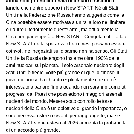
abbia solo poche centinaia di testate e sistemi di
lancio
che rientrerebbero in New START. Né gli Stati
Uniti né la Federazione Russa hanno suggerito come la
Cina potrebbe essere motivata a unirsi a loro nel limitare
o ridurre ulteriormente queste armi, ma attualmente la
Cina non parteciperà a New START. Congelare il Trattato
New START nella speranza che i cinesi possano essere
coinvolti nei negoziati sul disarmo non ha senso. Gli Stati
Uniti e la Russia detengono insieme oltre il 90% delle
armi nucleari sul pianeta. Il solo arsenale nucleare degli
Stati Uniti è tredici volte più grande di quello cinese. Il
governo cinese ha chiarito esplicitamente che non è
interessato a parlare fino a quando non saranno compiuti
progressi dai Paesi che possiedono i maggiori arsenali
nucleari del mondo. Mettere sotto controllo le forze
nucleari della Cina è un obiettivo di grande importanza, e
sono necessari sforzi costanti per raggiungerlo, ma se
New START viene esteso al 2026 aumenta la probabilità
di un accordo più grande.