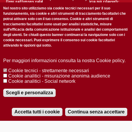
Ogni settimana selezioniamo per te nostre storie più rilevanti:
non perderti gli aggiornamenti della nostra newsletter
Nel nostro sito utilizziamo sia cookie tecnici necessari per il suo
funzionamento, sia cookie e altri strumenti di tracciamento facoltativi che
potrai attivare solo con il tuo consenso. Cookie e altri strumenti di
tracciamento facoltativi sono usati per analisi statistiche, misure
sull'efficacia della comunicazione istituzionale e analisi dei comportamenti
degli utenti. Se chiudi questo banner continuerai la navigazione solo con i
cookie necessari. Puoi esprimere il consenso sui cookie facoltativi
attivando le opzioni qui sotto.
Privacy Policy
Accetto la
ISCRIVITI
Per maggiori informazioni consulta la nostra Cookie policy.
Cookie tecnici - strettamente necessari
Redazione
Copyright
Privacy
Area stampa
Cookie analitici - misurazione anonima audience
Cookie analitici - Social network
© 2025 Università di Padova
Tutti i diritti riservati P.I. 00742430283 C.F. 80006480281
Registrazione presso il Tribunale di Padova n. 2097/2012 del 18 giugno
Scegli e personalizza
2012
Accetta tutti i cookie
Continua senza accettare
RADIOBUE.IT
Audio
Player