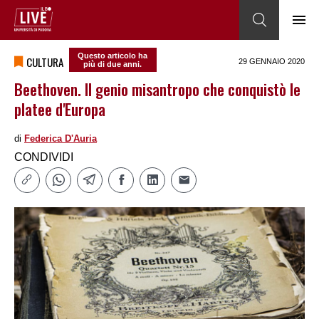
Questo articolo ha
CULTURA
29 GENNAIO 2020
più di due anni.
Beethoven. Il genio misantropo che conquistò le
platee d'Europa
di
Federica DʹAuria
CONDIVIDI