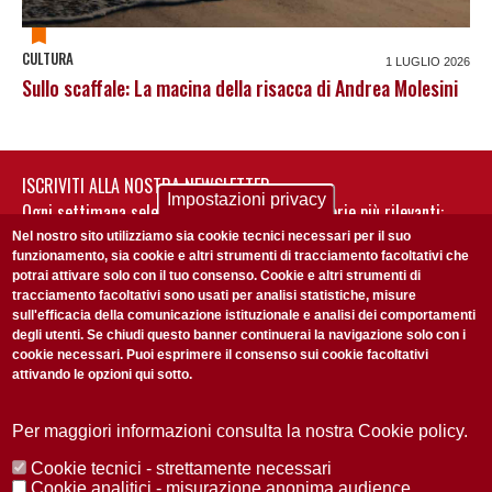
CULTURA
1 LUGLIO 2026
Sullo scaffale: La macina della risacca di Andrea Molesini
ISCRIVITI ALLA NOSTRA NEWSLETTER
Impostazioni privacy
Ogni settimana selezioniamo per te nostre storie più rilevanti:
non perderti gli aggiornamenti della nostra newsletter
Nel nostro sito utilizziamo sia cookie tecnici necessari per il suo
funzionamento, sia cookie e altri strumenti di tracciamento facoltativi che
potrai attivare solo con il tuo consenso. Cookie e altri strumenti di
tracciamento facoltativi sono usati per analisi statistiche, misure
sull'efficacia della comunicazione istituzionale e analisi dei comportamenti
degli utenti. Se chiudi questo banner continuerai la navigazione solo con i
cookie necessari. Puoi esprimere il consenso sui cookie facoltativi
attivando le opzioni qui sotto.
Privacy Policy
Accetto la
ISCRIVITI
Per maggiori informazioni consulta la nostra Cookie policy.
Cookie tecnici - strettamente necessari
Redazione
Copyright
Privacy
Area stampa
Cookie analitici - misurazione anonima audience