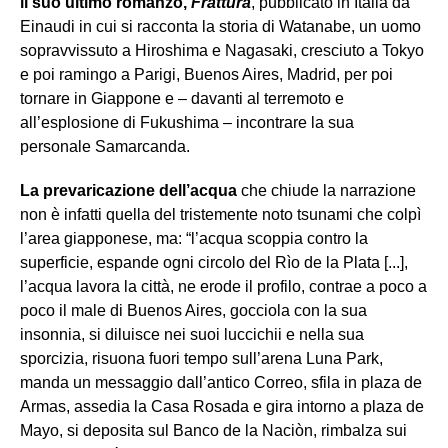
il suo ultimo romanzo,
Frattura
, pubblicato in Italia da
Einaudi in cui si racconta la storia di Watanabe, un uomo
sopravvissuto a Hiroshima e Nagasaki, cresciuto a Tokyo
e poi ramingo a Parigi, Buenos Aires, Madrid, per poi
tornare in Giappone e – davanti al terremoto e
all’esplosione di Fukushima – incontrare la sua
personale Samarcanda.
La prevaricazione dell’acqua
che chiude la narrazione
non è infatti quella del tristemente noto tsunami che colpì
l’area giapponese, ma: “l’acqua scoppia contro la
superficie, espande ogni circolo del Rìo de la Plata [...],
l’acqua lavora la città, ne erode il profilo, contrae a poco a
poco il male di Buenos Aires, gocciola con la sua
insonnia, si diluisce nei suoi luccichii e nella sua
sporcizia, risuona fuori tempo sull’arena Luna Park,
manda un messaggio dall’antico Correo, sfila in plaza de
Armas, assedia la Casa Rosada e gira intorno a plaza de
Mayo, si deposita sul Banco de la Naciòn, rimbalza sui