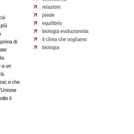
relazioni
prede
cui
equilibrio
 più
biologia evoluzionista
a
Il clima che vogliamo
prima di
biologia
 del
la
e a un
rà.
zar, e che
l’Unione
tto il