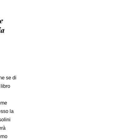
e
ia
he se di
libro
come
esso la
olini
erà
orno