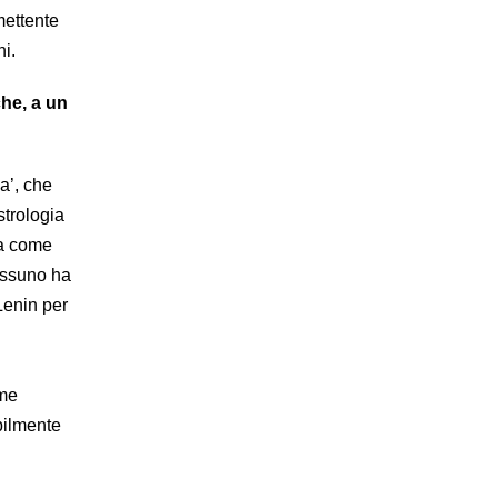
mettente
ni.
che, a un
ia’, che
strologia
rla come
nessuno ha
 Lenin per
ome
bilmente