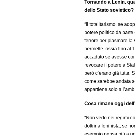
Tornando a Lenin, qual
dello Stato sovietico?
“Il totalitarismo, se ad
potere politico da parte
terrore per plasmare la
permette, ossia fino a
accaduto se avesse cont
revocare il potere a Stal
però c’erano già tutte. 
come sarebbe andata se 
appartiene solo all’ambit
Cosa rimane oggi dell’
“Non vedo nei regimi co
dottrina leninista, se n
esempio pensa più a un 