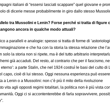
pagni italiani di “essersi lasciati scappare” quel giovane e pro
ò solo di dicerie messe probabilmente in giro dallo stesso Mussoli
elo tra Mussolini e Lenin? Forse perché si tratta di figure 
imangono ancora in qualche modo attuali?
co a paralleli e analogie: spesso si tratta di forme di ‘astoriolog
immaginazione e che ha con la storia la stessa relazione che l'a
solo la storia non si ripete, ma è del tutto arbitrario interpreta
chemi già accaduti. Del resto, al contrario che per il fascismo, 
eterno’: a parte Stalin, che nel 1924 costruì le basi del culto di
del capo, cioè di lui stesso. Oggi nessuna esperienza può essere
 a Lenin o a Mussolini: non c’è più il mito della rivoluzione
 vita agli opposti regimi totalitari, la politica non è più vista c
umanità. Oggi ci si accontenterebbe di farla sopravvivere, possi
”.