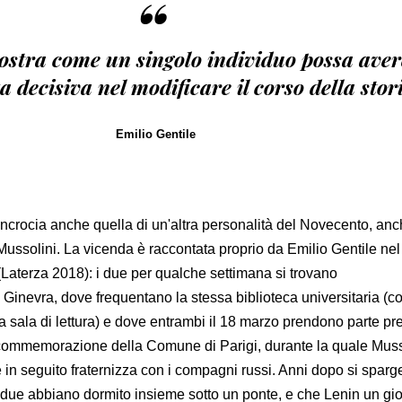
“
ostra come un singolo individuo possa aver
a decisiva nel modificare il corso della stor
Emilio Gentile
incrocia anche quella di un'altra personalità del Novecento, anc
ussolini. La vicenda è raccontata proprio da Emilio Gentile nel 
Laterza 2018): i due per qualche settimana si trovano
inevra, dove frequentano la stessa biblioteca universitaria (
ella sala di lettura) e dove entrambi il 18 marzo prendono parte pr
 commemorazione della Comune di Parigi, durante la quale Muss
 in seguito fraternizza con i compagni russi. Anni dopo si sparg
 i due abbiano dormito insieme sotto un ponte, e che Lenin un gi