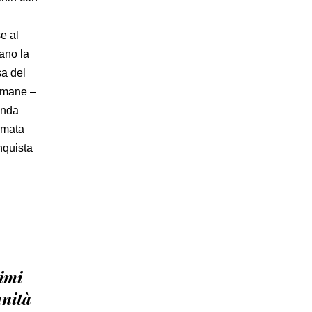
e al
ano la
sa del
timane –
onda
rmata
onquista
gimi
anità