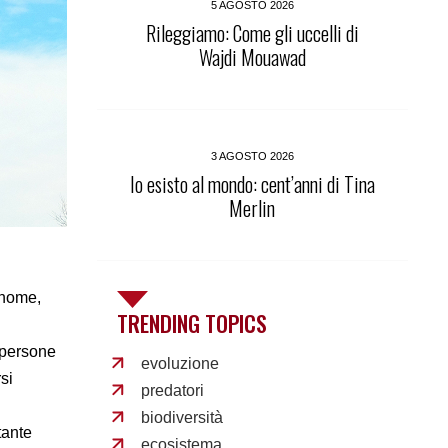
5 AGOSTO 2026
Rileggiamo: Come gli uccelli di
Wajdi Mouawad
3 AGOSTO 2026
Io esisto al mondo: cent’anni di Tina
Merlin
 nome,
TRENDING TOPICS
i persone
evoluzione
si
predatori
biodiversità
tante
ecosistema