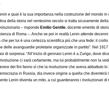
.
nin e qual è la sua importanza nella costruzione del mondo in 
iva della storia nel ventesimo secolo si tratta sicuramente della
rivoluzionario – risponde
Emilio Gentile
, docente emerito di stori
ienza di Roma –. Anche se poi in realtà Lenin attende decenni 
che per lui è una certezza scientifica più che una fede: il crollo
ne delle avanguardie proletarie organizzate in partito”. Nel 1917 
asi di sorpresa: “All’inizio di gennaio Lenin è a Zurigo, dove dic
 rivoluzione ci sarà certamente, ma lui probabilmente non la ved
genesi dei fini fanno sì che la rivoluzione che aveva abbattuto lo 
democrazia in Russia, dia invece origine a quella che diventerà 
to Lenin diventa un mito, a cui guarderanno i rivoluzionari di tu