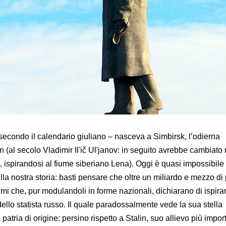
0 secondo il calendario giuliano – nasceva a Simbirsk, l’odierna
n (al secolo Vladimir Il'ič Ul'janov: in seguito avrebbe cambiato
, ispirandosi al fiume siberiano Lena). Oggi è quasi impossibile
lla nostra storia: basti pensare che oltre un miliardo e mezzo d
mi che, pur modulandoli in forme nazionali, dichiarano di ispirar
dello statista russo. Il quale paradossalmente vede la sua stella
patria di origine: persino rispetto a Stalin, suo allievo più impor