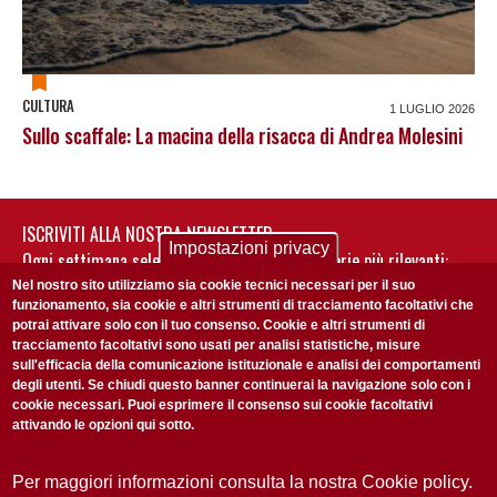
CULTURA
1 LUGLIO 2026
Sullo scaffale: La macina della risacca di Andrea Molesini
ISCRIVITI ALLA NOSTRA NEWSLETTER
Impostazioni privacy
Ogni settimana selezioniamo per te nostre storie più rilevanti:
non perderti gli aggiornamenti della nostra newsletter
Nel nostro sito utilizziamo sia cookie tecnici necessari per il suo
funzionamento, sia cookie e altri strumenti di tracciamento facoltativi che
potrai attivare solo con il tuo consenso. Cookie e altri strumenti di
tracciamento facoltativi sono usati per analisi statistiche, misure
sull'efficacia della comunicazione istituzionale e analisi dei comportamenti
degli utenti. Se chiudi questo banner continuerai la navigazione solo con i
cookie necessari. Puoi esprimere il consenso sui cookie facoltativi
attivando le opzioni qui sotto.
Privacy Policy
Accetto la
ISCRIVITI
Per maggiori informazioni consulta la nostra Cookie policy.