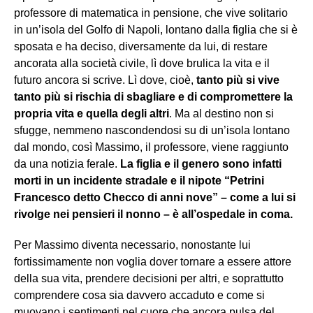
professore di matematica in pensione, che vive solitario
in un’isola del Golfo di Napoli, lontano dalla figlia che si è
sposata e ha deciso, diversamente da lui, di restare
ancorata alla società civile, lì dove brulica la vita e il
futuro ancora si scrive. Lì dove, cioè,
tanto più si vive
tanto più si rischia di sbagliare e di compromettere la
propria vita e quella degli altri
. Ma al destino non si
sfugge, nemmeno nascondendosi su di un’isola lontano
dal mondo, così Massimo, il professore, viene raggiunto
da una notizia ferale.
La figlia e il genero sono infatti
morti in un incidente stradale e il nipote “Petrini
Francesco detto Checco di anni nove” – come a lui si
rivolge nei pensieri il nonno – è all’ospedale in coma.
Per Massimo diventa necessario, nonostante lui
fortissimamente non voglia dover tornare a essere attore
della sua vita, prendere decisioni per altri, e soprattutto
comprendere cosa sia davvero accaduto e come si
muovano i sentimenti nel cuore che ancora pulsa del