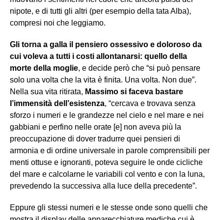
nipote, e di tutti gli altri (per esempio della tata Alba),
compresi noi che leggiamo.
Gli torna a galla il pensiero ossessivo e doloroso da
cui voleva a tutti i costi allontanarsi: quello della
morte della moglie
, e decide però che “si può pensare
solo una volta che la vita è finita. Una volta. Non due”.
Nella sua vita ritirata,
Massimo si faceva bastare
l’immensità dell’esistenza
, “cercava e trovava senza
sforzo i numeri e le grandezze nel cielo e nel mare e nei
gabbiani e perfino nelle orate [e] non aveva più la
preoccupazione di dover tradurre quei pensieri di
armonia e di ordine universale in parole comprensibili per
menti ottuse e ignoranti, poteva seguire le onde cicliche
del mare e calcolarne le variabili col vento e con la luna,
prevedendo la successiva alla luce della precedente”.
Eppure gli stessi numeri e le stesse onde sono quelli che
mostra il display delle apparecchiature mediche cui è