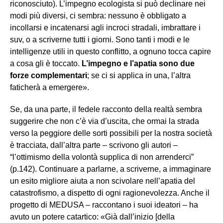
riconosciuto). L’impegno ecologista si può declinare nei
modi più diversi, ci sembra: nessuno è obbligato a
incollarsi e incatenarsi agli incroci stradali, imbrattare i
suv, o a scriverne tutti i giorni. Sono tanti i modi e le
intelligenze utili in questo conflitto, a ognuno tocca capire
a cosa gli è toccato.
L
’
impegno e l
’
apatia sono due
forze complementari
; se ci si applica in una, l’altra
faticherà a emergere».
Se, da una parte, il fedele racconto della realtà sembra
suggerire che non c’è via d’uscita, che ormai la strada
verso la peggiore delle sorti possibili per la nostra società
è tracciata, dall’altra parte – scrivono gli autori –
“l’ottimismo della volontà supplica di non arrenderci”
(p.142). Continuare a parlarne, a scriverne, a immaginare
un esito migliore aiuta a non scivolare nell’apatia del
catastrofismo, a dispetto di ogni ragionevolezza. Anche il
progetto di MEDUSA – raccontano i suoi ideatori – ha
avuto un potere catartico: «Già dall’inizio [della