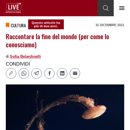
Questo articolo ha
CULTURA
31 DICEMBRE 2021
più di due anni.
Raccontare la fine del mondo (per come lo
conosciamo)
di
Sofia Belardinelli
CONDIVIDI