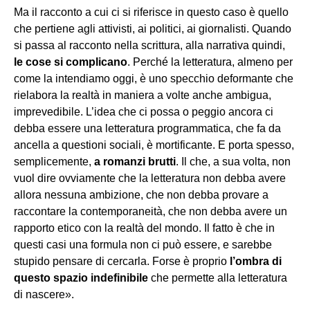
Ma il racconto a cui ci si riferisce in questo caso è quello
che pertiene agli attivisti, ai politici, ai giornalisti. Quando
si passa al racconto nella scrittura, alla narrativa quindi,
le cose si complicano
. Perché la letteratura, almeno per
come la intendiamo oggi, è uno specchio deformante che
rielabora la realtà in maniera a volte anche ambigua,
imprevedibile. L’idea che ci possa o peggio ancora ci
debba essere una letteratura programmatica, che fa da
ancella a questioni sociali, è mortificante. E porta spesso,
semplicemente,
a romanzi brutti
. Il che, a sua volta, non
vuol dire ovviamente che la letteratura non debba avere
allora nessuna ambizione, che non debba provare a
raccontare la contemporaneità, che non debba avere un
rapporto etico con la realtà del mondo. Il fatto è che in
questi casi una formula non ci può essere, e sarebbe
stupido pensare di cercarla. Forse è proprio
l
’
ombra di
questo spazio indefinibile
che permette alla letteratura
di nascere».