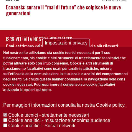
Ecoansia: curare il “mal di futuro” che colpisce le nuove
generazioni
ISCRIVITI ALLA NOSTRA NEWSLETTER
Impostazioni privacy
Ogni settimana selezioniamo per te nostre storie più rilevanti:
non perderti gli aggiornamenti della nostra newsletter
Nel nostro sito utilizziamo sia cookie tecnici necessari per il suo
funzionamento, sia cookie e altri strumenti di tracciamento facoltativi che
potrai attivare solo con il tuo consenso. Cookie e altri strumenti di
tracciamento facoltativi sono usati per analisi statistiche, misure
sull'efficacia della comunicazione istituzionale e analisi dei comportamenti
degli utenti. Se chiudi questo banner continuerai la navigazione solo con i
cookie necessari. Puoi esprimere il consenso sui cookie facoltativi
attivando le opzioni qui sotto.
Privacy Policy
Accetto la
ISCRIVITI
Per maggiori informazioni consulta la nostra Cookie policy.
Cookie tecnici - strettamente necessari
Redazione
Copyright
Privacy
Area stampa
Cookie analitici - misurazione anonima audience
Cookie analitici - Social network
© 2025 Università di Padova
Tutti i diritti riservati P.I. 00742430283 C.F. 80006480281