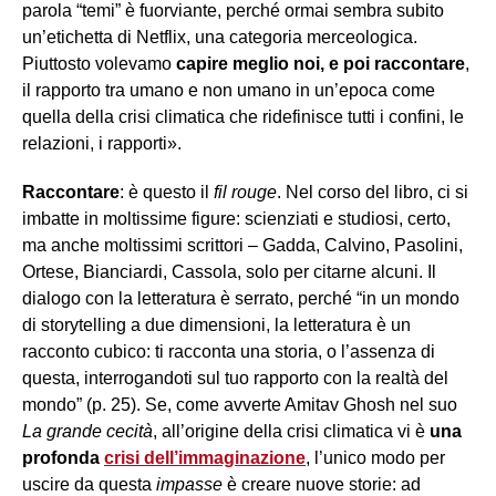
parola “temi” è fuorviante, perché ormai sembra subito
un’etichetta di Netflix, una categoria merceologica.
Piuttosto volevamo
capire meglio noi, e poi raccontare
,
il rapporto tra umano e non umano in un’epoca come
quella della crisi climatica che ridefinisce tutti i confini, le
relazioni, i rapporti».
Raccontare
: è questo il
fil rouge
. Nel corso del libro, ci si
imbatte in moltissime figure: scienziati e studiosi, certo,
ma anche moltissimi scrittori – Gadda, Calvino, Pasolini,
Ortese, Bianciardi, Cassola, solo per citarne alcuni. Il
dialogo con la letteratura è serrato, perché “in un mondo
di storytelling a due dimensioni, la letteratura è un
racconto cubico: ti racconta una storia, o l’assenza di
questa, interrogandoti sul tuo rapporto con la realtà del
mondo” (p. 25). Se, come avverte Amitav Ghosh nel suo
La grande cecità
, all’origine della crisi climatica vi è
una
profonda
crisi dell’immaginazione
, l’unico modo per
uscire da questa
impasse
è creare nuove storie: ad